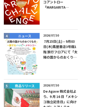
コアントロー
「MARGARITA
CHALLENGE 2026
JAPAN FINAL」観覧お
よびアフターパーティ
イベント開催！参加費
無料！
2026/07/30
ニュース
ニュース
7月25日(土) – 9月03
日(木)蔦屋書店3号館1
階 旅行フロアにて「太
陽の国からのおくりも
の～旅するハッピーメ
キシコ」フェアを開催
2026/07/30
商品リリース
商品リリー
De Agave 株式会社よ
り、9 月 16 日「メキシ
コ独立記念日」に向け
たプレミアムテキーラ