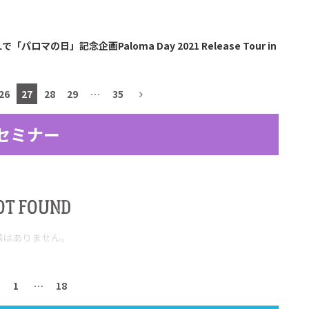
ILLで「パロマの日」記念企画Paloma Day 2021 Release Tour in
26
27
28
29
…
35
セミナー
OT FOUND
稿はありません。
1
…
18