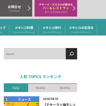
テキーラ・メスカルが飲める
お問合せ
バー＆レストラン
Contact
Bar & Restaurant
ップ
メキシコ料理
メキシコ旅行
メキシコの記念日
ap
Cuisines of Mexico
Travel of Mexico
Events of Mexico
検
索
人気 TOPICS ランキング
Daily
Weekly
Monthly
2026/08/01
ニュース
商品リリー
【テキーラ×梅干し×