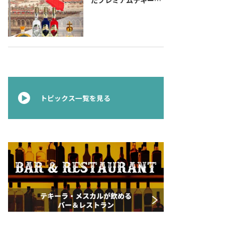
『コラレホ
（Corralejo）』 展開
のご案内〜 メキシコ独
立の父ゆかりのプレミ
アムテキーラ 〜
トピックス一覧を見る