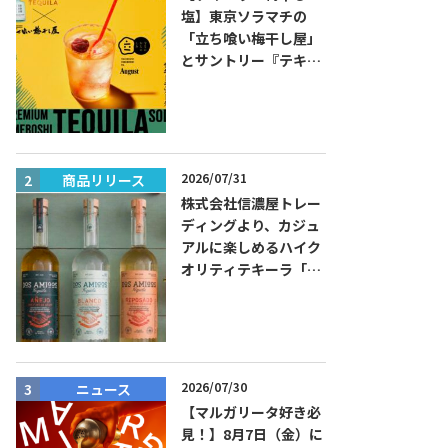
塩】東京ソラマチの
「立ち喰い梅干し屋」
とサントリー『テキー
ラ トレスジェネレーシ
ョン プラタ』がコラボ
した『プレミアム梅干
しテキーラソーダ』を
8月限定メニューに！
2026/07/31
商品リリース
ニュース
株式会社信濃屋トレー
ディングより、カジュ
アルに楽しめるハイク
オリティテキーラ「ド
ス・アミーゴス」新発
売！
2026/07/30
ニュース
商品リリー
【マルガリータ好き必
見！】8月7日（金）に