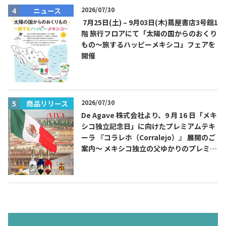
2026/07/30
ニュース
7月25日(土) – 9月03日(木)蔦屋書店3号館1
階 旅行フロアにて「太陽の国からのおくり
もの～旅するハッピーメキシコ」フェアを
開催
2026/07/30
商品リリース
De Agave 株式会社より、9 月 16 日「メキ
シコ独立記念日」に向けたプレミアムテキ
ーラ 『コラレホ（Corralejo）』 展開のご
案内〜 メキシコ独立の父ゆかりのプレミア
ムテキーラ 〜