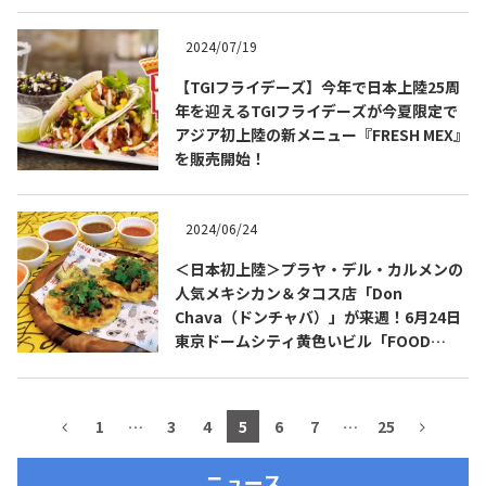
2024/07/19
【TGIフライデーズ】今年で日本上陸25周
年を迎えるTGIフライデーズが今夏限定で
アジア初上陸の新メニュー『FRESH MEX』
を販売開始！
2024/06/24
＜日本初上陸＞プラヤ・デル・カルメンの
人気メキシカン＆タコス店「Don
COPYRIGHT © JUAST All rights reserved.
Chava（ドンチャバ）」が来週！6月24日
東京ドームシティ黄色いビル「FOOD
STADIUM TOKYO」にオープン！
1
…
3
4
5
6
7
…
25
ニュース