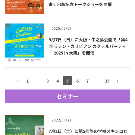
書』出版記念トークショーを開催
テキーラマップ
Tequila Map
2025/07/12
メキシコ料理
Cuisines of Mexico
9月7日（日）に大阪・中之島公園で「第4
回 ラテン・カリビアン カクテルパーティ
ー 2025 in 大阪」を開催
メキシコ旅行
Travel of Mexico
メキシコの記念日
1
…
3
4
5
6
7
…
35
Events of Mexico
セミナー
トピックス一覧
イベント一覧
Topics List
Events List
2022/06/21
テキーラ・メスカルが飲める
お問合せ
バー＆レストラン
7月2日（土）に第5回旅の学校メキシコと
Contact
Bar & Restaurant