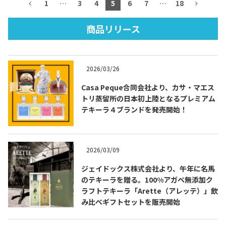
1
…
3
4
5
6
7
…
18
商品リリース
TEQUILA JOURNAL
2026/03/26
About
テキーラとは
Casa Peque合同会社より、カサ・マエス
トリ蒸留所の日本初上陸となるプレミアム
テキーラのつくり方
テキーラマーケット
テキーラ４ブランドを発売開始！
テキーラの飲み方
テキーラマップ
2026/03/09
メキシコ料理
メキシコ旅行
ジェイドックス株式会社より、午年に名馬
のテキーラを贈る。100%アガベ無添加ク
メキシコの記念日
トピックス
ラフトテキーラ「Arette（アレッテ）」飲
み比べギフトセットを販売開始
イベント一覧
テキーラ・メスカルが 飲めるバー
＆レストラン