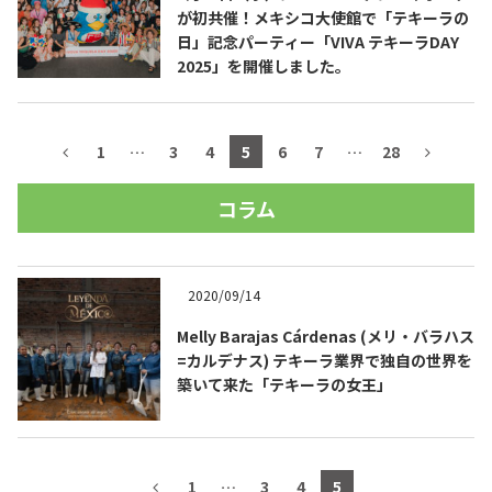
が初共催！メキシコ大使館で「テキーラの
日」記念パーティー「VIVA テキーラDAY
2025」を開催しました。
1
…
3
4
5
6
7
…
28
コラム
2020/09/14
Melly Barajas Cárdenas (メリ・バラハス
=カルデナス) テキーラ業界で独自の世界を
築いて来た「テキーラの女王」
1
…
3
4
5