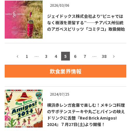
2026/03/06
お問合せ
プライバシーポリシー
サイトマップ
ジェイドックス株式会社より“ピニャでは
なく樹液を蒸留する”──チアパス州伝統
のアガベスピリッツ「コミテコ」取扱開始
1
…
3
4
5
6
7
…
38
飲食業界情報
2024/07/25
横浜赤レンガ倉庫で楽しむ！メキシコ料理
のサボテンステーキや丸ごとパインの映え
ドリンクに舌鼓『Red Brick Amigos!
2024』７月27日(土)より開催！