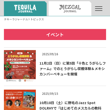
テキーラジャーナル
トピックス
About
About Tequila Journal
イベント
テキーラとは
What’s Tequila
2025/09/16
テキーラのつくり方
11月2日（日）に第5回「十色とうがらしフ
How to Make Tequila
ァーム」でのとうがらし収穫体験＆メキシ
カンバーベキューを開催
テキーラマーケット
Tequila Market
2025/09/15
テキーラの飲み方
How to Drink Tequila
10月18日（土）に野毛のJazz Spot
DOLRHYで『はじめてのメスカルの教科