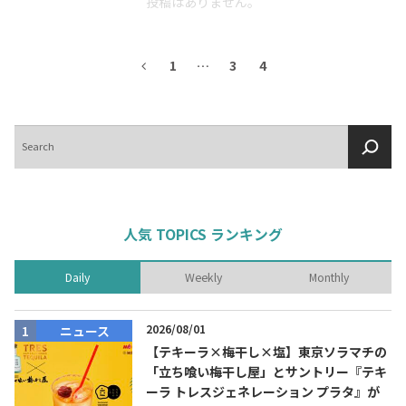
投稿はありません。
1
…
3
4
検
索
人気 TOPICS ランキング
Daily
Weekly
Monthly
2026/08/01
ニュース
【テキーラ×梅干し×塩】東京ソラマチの
「立ち喰い梅干し屋」とサントリー『テキ
ーラ トレスジェネレーション プラタ』が