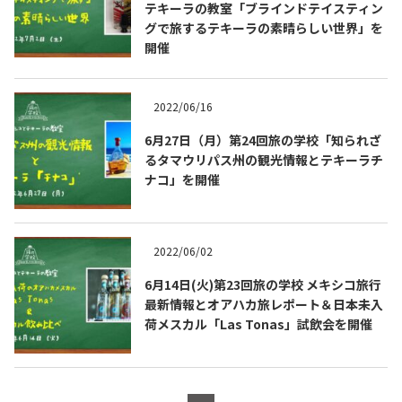
テキーラの教室「ブラインドテイスティン
グで旅するテキーラの素晴らしい世界」を
開催
2022/06/16
6月27日（月）第24回旅の学校「知られざ
るタマウリパス州の観光情報とテキーラチ
Tequila Journal SNS
在日メキシコ大使館 SNS
ナコ」を開催
2022/06/02
6月14日(火)第23回旅の学校 メキシコ旅行
最新情報とオアハカ旅レポート＆日本未入
荷メスカル「Las Tonas」試飲会を開催