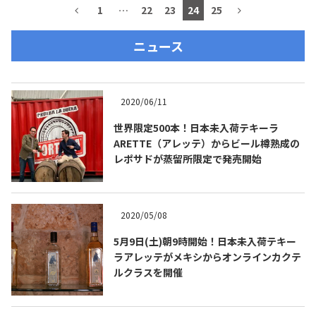
1
…
22
23
24
25
ニュース
2020/06/11
世界限定500本！日本未入荷テキーラ
ARETTE（アレッテ）からビール樽熟成の
レポサドが蒸留所限定で発売開始
COPYRIGHT © JUAST All rights reserved.
2020/05/08
5月9日(土)朝9時開始！日本未入荷テキー
ラアレッテがメキシからオンラインカクテ
ルクラスを開催