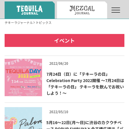
テキーラジャーナル
トピックス
About
About Tequila Journal
イベント
テキーラとは
What’s Tequila
2022/06/20
テキーラのつくり方
7月24日（日）に「テキーラの日」
How to Make Tequila
Celebration Party 2022開催 ～7月24日は
「テキーラの日」 テキーラを飲んでお祝い
しよう！～
テキーラマーケット
Tequila Market
2022/05/10
テキーラの飲み方
How to Drink Tequila
5月16〜22日(月〜日)に渋谷のカクウチベ
ース POPUP SHIBUYAと金王橋広場で「パ