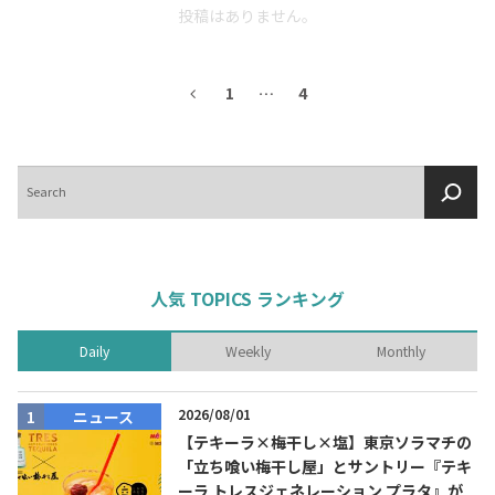
投稿はありません。
1
…
4
検
索
人気 TOPICS ランキング
Daily
Weekly
Monthly
2026/08/01
ニュース
【テキーラ×梅干し×塩】東京ソラマチの
「立ち喰い梅干し屋」とサントリー『テキ
ーラ トレスジェネレーション プラタ』が