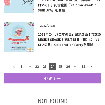
ロマの日」記念企画『Paloma Week in
テキーラマップ
Tequila Map
SHIBUYA』を開催
2022/04/29
メキシコ料理
Cuisines of Mexico
2022年の「パロマの日」記念企画！竹芝の
BESIDE SEASIDE で5月15日（日）に「パ
ロマの日」Celebration Partyを開催
メキシコ旅行
Travel of Mexico
メキシコの記念日
Events of Mexico
1
…
22
23
24
25
26
…
35
セミナー
トピックス一覧
イベント一覧
Topics List
Events List
テキーラ・メスカルが飲める
お問合せ
NOT FOUND
バー＆レストラン
Contact
Bar & Restaurant