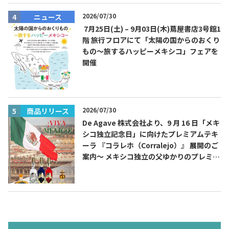
2026/07/30
ニュース
7月25日(土) – 9月03日(木)蔦屋書店3号館1
階 旅行フロアにて「太陽の国からのおくり
もの～旅するハッピーメキシコ」フェアを
開催
2026/07/30
商品リリース
De Agave 株式会社より、9 月 16 日「メキ
シコ独立記念日」に向けたプレミアムテキ
ーラ 『コラレホ（Corralejo）』 展開のご
案内〜 メキシコ独立の父ゆかりのプレミア
ムテキーラ 〜