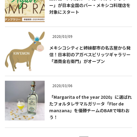
ー」が日本全国のバー・メキシコ料理店を
対象にスタート
お問合せ
プライバシーポリシー
サイトマップ
2020/03/09
メキシコシティと姉妹都市の名古屋から発
信！日本初のアガベスピリッツギャラリー
「酒商金右衛門」がオープン
2020/03/06
「Margarita of the year 2020」に選ばれ
たフォルタレサマルガリータ「Flor de
manzana」を優勝チームのBARで味わお
う！