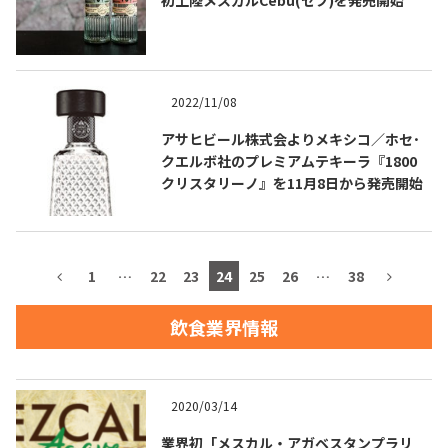
TEQUILA JOURNAL
2022/11/08
アサヒビール株式会よりメキシコ／ホセ･
About
テキーラとは
クエルボ社のプレミアムテキーラ『1800
クリスタリーノ』を11月8日から発売開始
テキーラのつくり方
テキーラマーケット
テキーラの飲み方
テキーラマップ
1
…
22
23
24
25
26
…
38
メキシコ料理
メキシコ旅行
飲食業界情報
メキシコの記念日
トピックス
イベント一覧
テキーラ・メスカルが 飲めるバー
2020/03/14
＆レストラン
業界初「メスカル・アガベスタンプラリ