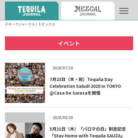
テキーラジャーナル
トピックス
About
About Tequila Journal
イベント
テキーラとは
What’s Tequila
2020/07/10
テキーラのつくり方
7月23日（木・祝）Tequila Day
How to Make Tequila
Celebration Salud! 2020 in TOKYO
@Casa De Sarasaを開催
テキーラマーケット
Tequila Market
2020/05/20
テキーラの飲み方
How to Drink Tequila
5月21日（木）「パロマの日」制定記念
「Stay Home with Tequila SAUZA」