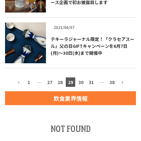
ース企画で初お披露目します
2021/06/07
TEQUILA JOURNAL
テキーラジャーナル限定！「クラセアスー
ル」父の日GIFTキャンペーンを6月7日
About
テキーラとは
(月)〜30日(水)まで開催中
テキーラのつくり方
テキーラマーケット
テキーラの飲み方
テキーラマップ
1
…
27
28
29
30
31
…
38
メキシコ料理
メキシコ旅行
飲食業界情報
メキシコの記念日
トピックス
NOT FOUND
イベント一覧
テキーラ・メスカルが 飲めるバー
＆レストラン