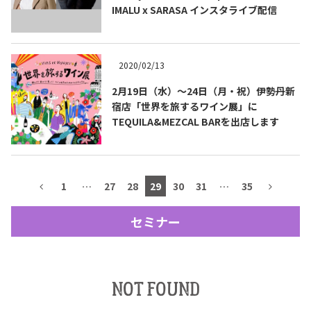
IMALU x SARASA インスタライブ配信
テキーラマップ
Tequila Map
2020/02/13
メキシコ料理
Cuisines of Mexico
2月19日（水）～24日（月・祝）伊勢丹新
宿店「世界を旅するワイン展」に
TEQUILA&MEZCAL BARを出店します
メキシコ旅行
Travel of Mexico
メキシコの記念日
1
…
27
28
29
30
31
…
35
Events of Mexico
セミナー
トピックス一覧
イベント一覧
Topics List
Events List
NOT FOUND
テキーラ・メスカルが飲める
お問合せ
バー＆レストラン
Contact
Bar & Restaurant