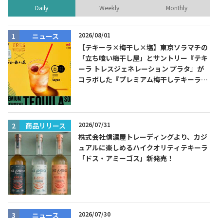
Daily
Weekly
Monthly
2026/08/01
ニュース
【テキーラ×梅干し×塩】東京ソラマチの
「立ち喰い梅干し屋」とサントリー『テキ
ーラ トレスジェネレーション プラタ』が
コラボした『プレミアム梅干しテキーラソ
ーダ』を8月限定メニューに！
2026/07/31
商品リリース
株式会社信濃屋トレーディングより、カジ
ュアルに楽しめるハイクオリティテキーラ
「ドス・アミーゴス」新発売！
2026/07/30
ニュース