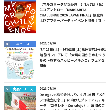
【マルガリータ好き必見！】8月7日（金）
にコアントロー「MARGARITA
CHALLENGE 2026 JAPAN FINAL」観覧お
よびアフターパーティイベント開催！参加
費無料！
2026/07/30
ニュース
7月25日(土) – 9月03日(木)蔦屋書店3号館1
階 旅行フロアにて「太陽の国からのおくり
もの～旅するハッピーメキシコ」フェアを
開催
2026/07/30
商品リリース
De Agave 株式会社より、9 月 16 日「メキ
シコ独立記念日」に向けたプレミアムテキ
ーラ 『コラレホ（Corralejo）』 展開のご