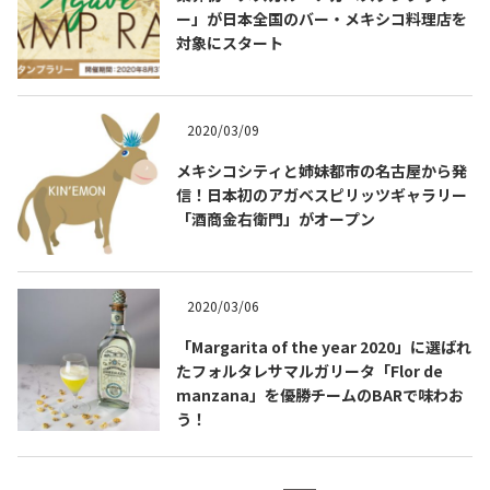
ー」が日本全国のバー・メキシコ料理店を
対象にスタート
お問合せ
プライバシーポリシー
サイトマップ
2020/03/09
メキシコシティと姉妹都市の名古屋から発
信！日本初のアガベスピリッツギャラリー
「酒商金右衛門」がオープン
2020/03/06
「Margarita of the year 2020」に選ばれ
たフォルタレサマルガリータ「Flor de
manzana」を優勝チームのBARで味わお
う！