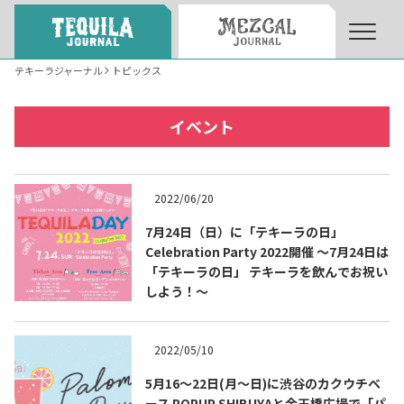
テキーラジャーナル
トピックス
About
About Tequila Journal
イベント
テキーラとは
What’s Tequila
2022/06/20
テキーラのつくり方
7月24日（日）に「テキーラの日」
How to Make Tequila
Celebration Party 2022開催 ～7月24日は
「テキーラの日」 テキーラを飲んでお祝い
しよう！～
テキーラマーケット
Tequila Market
2022/05/10
テキーラの飲み方
How to Drink Tequila
5月16〜22日(月〜日)に渋谷のカクウチベ
ース POPUP SHIBUYAと金王橋広場で「パ