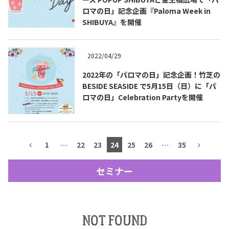
ロマの日」記念企画『Paloma Week in
テキーラマップ
Tequila Map
SHIBUYA』を開催
2022/04/29
メキシコ料理
Cuisines of Mexico
2022年の「パロマの日」記念企画！竹芝の
BESIDE SEASIDE で5月15日（日）に「パ
ロマの日」Celebration Partyを開催
メキシコ旅行
Travel of Mexico
メキシコの記念日
Events of Mexico
1
…
22
23
24
25
26
…
35
セミナー
トピックス一覧
イベント一覧
Topics List
Events List
テキーラ・メスカルが飲める
お問合せ
NOT FOUND
バー＆レストラン
Contact
Bar & Restaurant