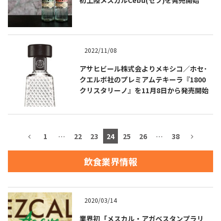
TEQUILA JOURNAL
2022/11/08
アサヒビール株式会よりメキシコ／ホセ･
About
テキーラとは
クエルボ社のプレミアムテキーラ『1800
クリスタリーノ』を11月8日から発売開始
テキーラのつくり方
テキーラマーケット
テキーラの飲み方
テキーラマップ
1
…
22
23
24
25
26
…
38
メキシコ料理
メキシコ旅行
飲食業界情報
メキシコの記念日
トピックス
イベント一覧
テキーラ・メスカルが 飲めるバー
2020/03/14
＆レストラン
業界初「メスカル・アガベスタンプラリ