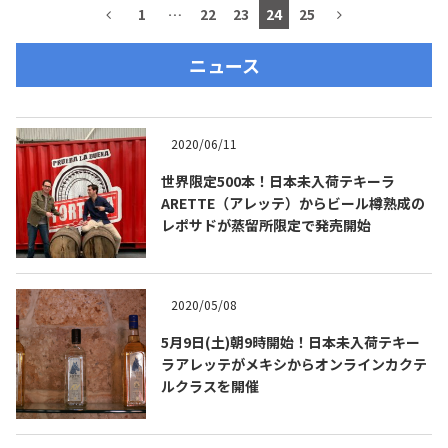
1
…
22
23
24
25
ニュース
2020/06/11
世界限定500本！日本未入荷テキーラ
ARETTE（アレッテ）からビール樽熟成の
レポサドが蒸留所限定で発売開始
COPYRIGHT © JUAST All rights reserved.
2020/05/08
5月9日(土)朝9時開始！日本未入荷テキー
ラアレッテがメキシからオンラインカクテ
ルクラスを開催