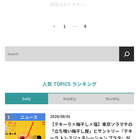
投稿はありません。
1
…
4
検
索
人気 TOPICS ランキング
Daily
Weekly
Monthly
2026/08/01
ニュース
【テキーラ×梅干し×塩】東京ソラマチの
「立ち喰い梅干し屋」とサントリー『テキ
ーラ トレスジェネレーション プラタ』が