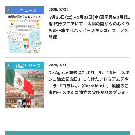
2026/07/30
ニュース
7月25日(土) – 9月03日(木)蔦屋書店3号館1
階 旅行フロアにて「太陽の国からのおくり
もの～旅するハッピーメキシコ」フェアを
開催
2026/07/30
商品リリース
De Agave 株式会社より、9 月 16 日「メキ
シコ独立記念日」に向けたプレミアムテキ
ーラ 『コラレホ（Corralejo）』 展開のご
案内〜 メキシコ独立の父ゆかりのプレミア
ムテキーラ 〜