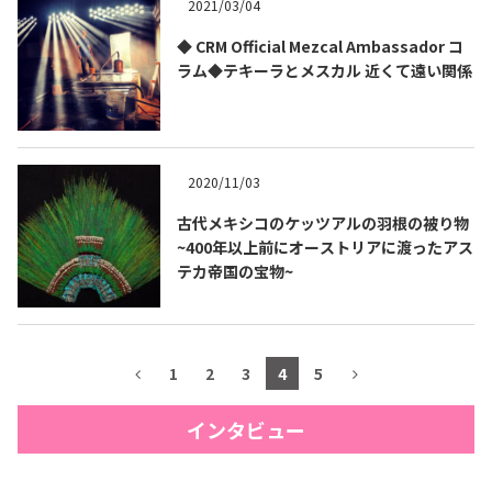
2021/03/04
◆ CRM Official Mezcal Ambassador コ
ラム◆テキーラとメスカル 近くて遠い関係
2020/11/03
古代メキシコのケッツアルの羽根の被り物
~400年以上前にオーストリアに渡ったアス
テカ帝国の宝物~
1
2
3
4
5
インタビュー