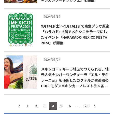
2024/09/12
9月14日(土)～9月16日まで東急プラザ原宿
「ハラカド」6階でメキシコをテーマにし
たイベント「HARAKADO MEXICO FESTA
2024」が開催
2024/08/04
メキシコ・テキーラ地区でつくられる、地
COPYRIGHT © JUAST All rights reserved.
元人気ナンバーワンテキーラ「エル・テキ
レーニョ」を使用したカクテルが首都圏の
HUGEモダンメキシカーノレストラン各店
舗で新登場
1
2
3
4
5
6
…
25