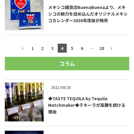
メキシコ雑貨店BuenaBuenaより、メキ
シコの魅力を詰め込んだオリジナルメキシ
コカレンダー2026年度版が発売
1
2
3
4
5
6
…
28
コラム
2021/08/20
◆TASTE TEQUILA by Tequila
Matchmaker◆テキーラが高騰を続ける
理由