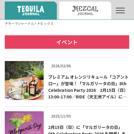
テキーラジャーナル
トピックス
About
About Tequila Journal
イベント
テキーラとは
What’s Tequila
2026/02/06
テキーラのつくり方
プレミアム オレンジリキュール「コアント
How to Make Tequila
ロー」が登場！「マルガリータの日」8th
Celebration Party 2026 2月15日（日）
13:00-17:00／RIDE（天王洲アイル）にて
テキーラマーケット
Tequila Market
開催
2025/11/05
テキーラの飲み方
How to Drink Tequila
2月15日（日）に「マルガリータの日」
8th Celebration Party 2026 を開催しま