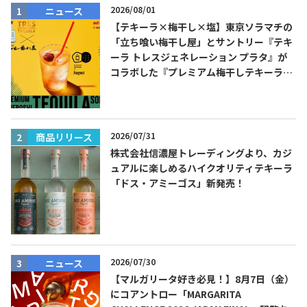
2026/08/01
ニュース
【テキーラ×梅干し×塩】東京ソラマチの
「立ち喰い梅干し屋」とサントリー『テキ
ーラ トレスジェネレーション プラタ』が
コラボした『プレミアム梅干しテキーラソ
ーダ』を8月限定メニューに！
2026/07/31
商品リリース
株式会社信濃屋トレーディングより、カジ
ュアルに楽しめるハイクオリティテキーラ
「ドス・アミーゴス」新発売！
2026/07/30
ニュース
【マルガリータ好き必見！】8月7日（金）
にコアントロー「MARGARITA