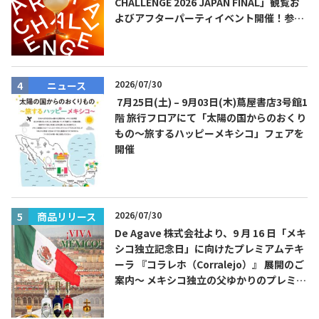
CHALLENGE 2026 JAPAN FINAL」観覧お
よびアフターパーティイベント開催！参加
費無料！
2026/07/30
ニュース
7月25日(土) – 9月03日(木)蔦屋書店3号館1
階 旅行フロアにて「太陽の国からのおくり
もの～旅するハッピーメキシコ」フェアを
開催
2026/07/30
商品リリース
De Agave 株式会社より、9 月 16 日「メキ
シコ独立記念日」に向けたプレミアムテキ
ーラ 『コラレホ（Corralejo）』 展開のご
案内〜 メキシコ独立の父ゆかりのプレミア
ムテキーラ 〜