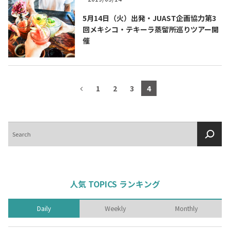
5月14日（火）出発・JUAST企画協力第3
回メキシコ・テキーラ蒸留所巡りツアー開
催
1
2
3
4
検
索
人気 TOPICS ランキング
Daily
Weekly
Monthly