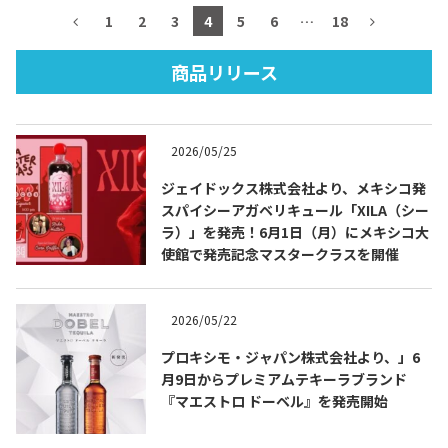
1
2
3
4
5
6
…
18
商品リリース
TEQUILA JOURNAL
2026/05/25
About
テキーラとは
ジェイドックス株式会社より、メキシコ発
テキーラのつくり方
テキーラマーケット
スパイシーアガベリキュール「XILA（シー
ラ）」を発売！6月1日（月）にメキシコ大
使館で発売記念マスタークラスを開催
テキーラの飲み方
テキーラマップ
メキシコ料理
メキシコ旅行
2026/05/22
プロキシモ・ジャパン株式会社より、」6
メキシコの記念日
トピックス
月9日からプレミアムテキーラブランド
『マエストロ ドーベル』を発売開始
イベント一覧
テキーラ・メスカルが 飲めるバー
＆レストラン