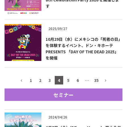
す
テキーラマップ
Tequila Map
2025/09/27
メキシコ料理
Cuisines of Mexico
10月29日（水）にメキシコの「死者の日」
を体験するイベント、ドン・キホーテ
PRESENTS 「DAY OF THE DEAD 2025」
メキシコ旅行
Travel of Mexico
を開催
メキシコの記念日
Events of Mexico
1
2
3
4
5
6
…
35
セミナー
トピックス一覧
イベント一覧
Topics List
Events List
2024/04/26
テキーラ・メスカルが飲める
お問合せ
バー＆レストラン
Contact
Bar & Restaurant