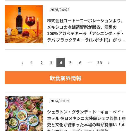
2026/04/02
お問合せ
プライバシーポリシー
サイトマップ
株式会社コートーコーポレーションより、
メキシコの老舗蒸留所が贈る、漆黒の
100％アガベテキーラ 「アシエンダ・デ・
テパ ブラックテキーラ(レポサド)」が つい
に日本上陸！
1
2
3
4
5
6
…
38
飲食業界情報
2024/09/19
シェラトン・グランデ・トーキョーベイ・
ホテル 在日メキシコ大使館シェフ監修！歴
史と文化が詰まった本場の味が勢揃い「メ
キシカンフードブッフェ」を開催