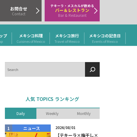
テキーラ・メスカルが飲める
お問合せ
バー＆レストラン
Contact
Bar & Restaurant
ップ
メキシコ料理
メキシコ旅行
メキシコの記念日
ap
Cuisines of Mexico
Travel of Mexico
Events of Mexico
検
索
人気 TOPICS ランキング
Daily
Weekly
Monthly
2026/08/01
ニュース
商品リリー
【テキーラ×梅干し×