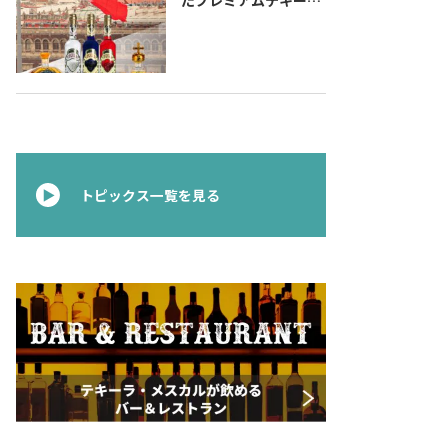
『コラレホ
（Corralejo）』 展開
のご案内〜 メキシコ独
立の父ゆかりのプレミ
アムテキーラ 〜
トピックス一覧を見る