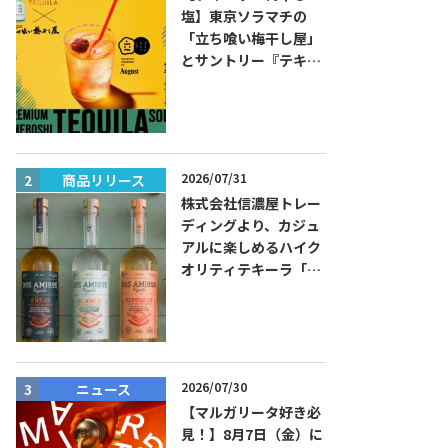
塩】東京ソラマチの
「立ち喰い梅干し屋」
とサントリー『テキー
ラ トレスジェネレーシ
ョン プラタ』がコラボ
した『プレミアム梅干
しテキーラソーダ』を
8月限定メニューに！
2026/07/31
商品リリース
ニュース
株式会社信濃屋トレー
ディングより、カジュ
アルに楽しめるハイク
オリティテキーラ「ド
ス・アミーゴス」新発
売！
2026/07/30
ニュース
商品リリー
【マルガリータ好き必
見！】8月7日（金）に