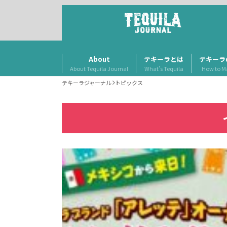
About
テキーラとは
テキーラ
About Tequila Journal
What’s Tequila
How to M
テキーラジャーナル
トピックス