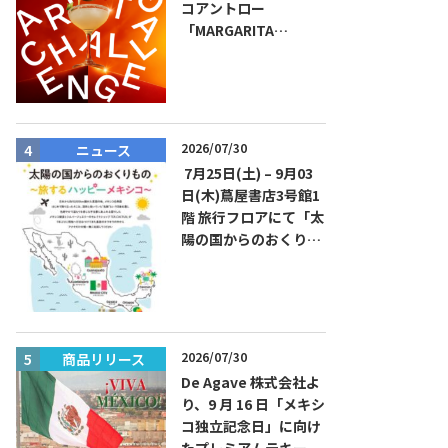
コアントロー
「MARGARITA
CHALLENGE 2026
JAPAN FINAL」観覧お
よびアフターパーティ
イベント開催！参加費
無料！
2026/07/30
ニュース
ニュース
7月25日(土) – 9月03
日(木)蔦屋書店3号館1
階 旅行フロアにて「太
陽の国からのおくりも
の～旅するハッピーメ
キシコ」フェアを開催
2026/07/30
商品リリース
商品リリー
De Agave 株式会社よ
り、9 月 16 日「メキシ
コ独立記念日」に向け
たプレミアムテキーラ