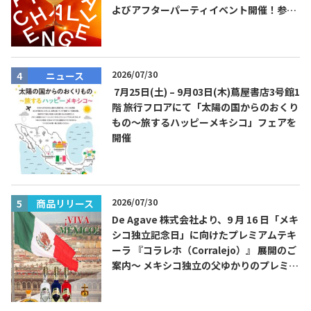
よびアフターパーティイベント開催！参加
費無料！
2026/07/30
ニュース
7月25日(土) – 9月03日(木)蔦屋書店3号館1
階 旅行フロアにて「太陽の国からのおくり
もの～旅するハッピーメキシコ」フェアを
開催
2026/07/30
商品リリース
De Agave 株式会社より、9 月 16 日「メキ
シコ独立記念日」に向けたプレミアムテキ
ーラ 『コラレホ（Corralejo）』 展開のご
案内〜 メキシコ独立の父ゆかりのプレミア
ムテキーラ 〜