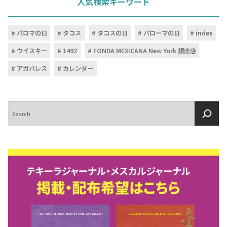
人気検索キーワード
パロマの日
タコス
タコスの日
パローマの日
index
ウイスキー
1492
FONDA MEXICANA New York 銀座店
アガバレス
カレンダー
検
索