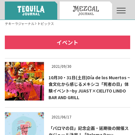
テキーラジャーナル
トピックス
About
About Tequila Journal
イベント
テキーラとは
What’s Tequila
2021/09/30
テキーラのつくり方
10月30・31日(土日)Día de los Muertos ~
How to Make Tequila
食文化から感じるメキシコ「死者の日」体
験イベント~by JUAST×CIELITO LINDO
BAR AND GRILL
テキーラマーケット
Tequila Market
2021/06/17
テキーラの飲み方
How to Drink Tequila
「パロマの日」記念企画・延期後の開催ス
ケジュール決定！「Paloma Day」