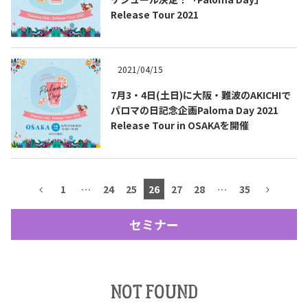
Release Tour 2021
テキーラマップ
Tequila Map
2021/04/15
メキシコ料理
Cuisines of Mexico
7月3・4日(土日)に大阪・難波のAKICHIで
パロマの日記念企画Paloma Day 2021
Release Tour in OSAKAを開催
メキシコ旅行
Travel of Mexico
メキシコの記念日
Events of Mexico
1
…
24
25
26
27
28
…
35
セミナー
トピックス一覧
イベント一覧
Topics List
Events List
NOT FOUND
テキーラ・メスカルが飲める
お問合せ
バー＆レストラン
Contact
Bar & Restaurant