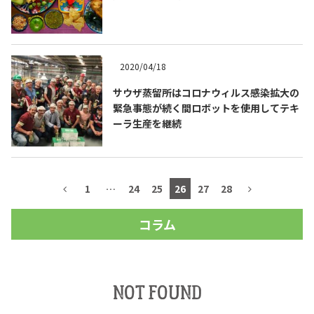
2020/04/18
サウザ蒸留所はコロナウィルス感染拡大の
緊急事態が続く間ロボットを使用してテキ
ーラ生産を継続
1
…
24
25
26
27
28
COPYRIGHT © JUAST All rights reserved.
コラム
NOT FOUND