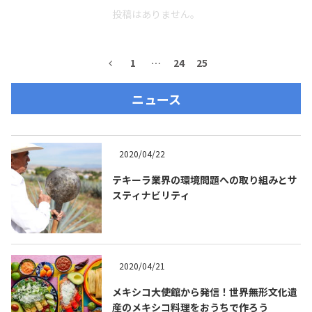
投稿はありません。
お問合せ
プライバシーポリシー
サイトマップ
1
…
24
25
ニュース
2020/04/22
テキーラ業界の環境問題への取り組みとサ
スティナビリティ
2020/04/21
メキシコ大使館から発信！世界無形文化遺
産のメキシコ料理をおうちで作ろう