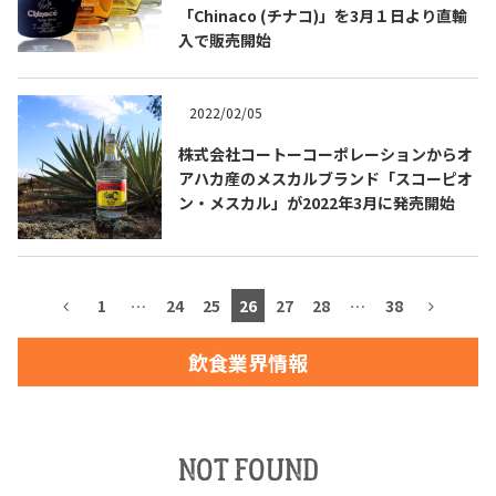
「Chinaco (チナコ)」を3月１日より直輸
入で販売開始
TEQUILA JOURNAL
2022/02/05
株式会社コートーコーポレーションからオ
About
テキーラとは
アハカ産のメスカルブランド「スコーピオ
ン・メスカル」が2022年3月に発売開始
テキーラのつくり方
テキーラマーケット
テキーラの飲み方
テキーラマップ
1
…
24
25
26
27
28
…
38
メキシコ料理
メキシコ旅行
飲食業界情報
メキシコの記念日
トピックス
イベント一覧
テキーラ・メスカルが 飲めるバー
NOT FOUND
＆レストラン