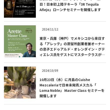
日！日本初上陸テキーラ「3R Tequila
Añejo」ローンチセミナーを開催します
2024/11/12
東京・兵庫（神戸）でメキシコから来日す
る「アレッテ」の蒸留所創業者兼オーナー
Tequila Journal SNS
在日メキシコ大使館 SNS
の息子エドゥアルド・オレンダイン・グテ
ィエレス氏をゲストにマスタークラスが開
催されます
2024/10/09
10月23日（水）に月島のCuishe
Mezcaleriaで日本未発売メスカル「
Loma Noble」 Master Class セミナーを
開催します