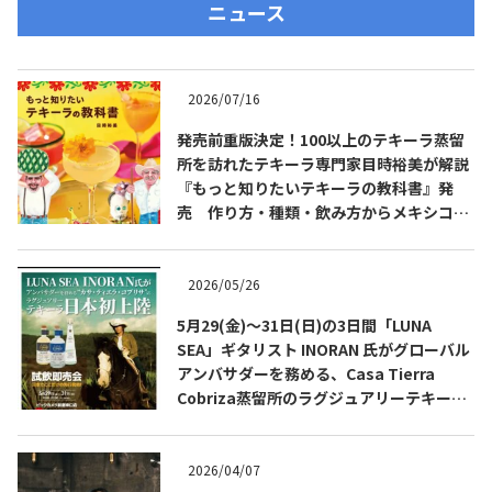
ニュース
2026/07/16
発売前重版決定！100以上のテキーラ蒸留
所を訪れたテキーラ専門家目時裕美が解説
『もっと知りたいテキーラの教科書』発
売 作り方・種類・飲み方からメキシコ文
化まで解説
2026/05/26
5月29(金)～31日(日)の3日間「LUNA
SEA」ギタリスト INORAN 氏がグローバル
アンバサダーを務める、Casa Tierra
Cobriza蒸留所のラグジュアリーテキーラ
をビックカメラ新宿東口店で先行発売会開
催。
2026/04/07