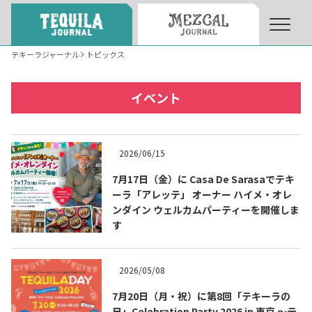
テキーラジャーナル
トピックス
About
About Tequila Journal
イベント
テキーラとは
What’s Tequila
2026/06/15
テキーラのつくり方
7月17日（金）に Casa De Sarasaでテキ
How to Make Tequila
ーラ「アレッテ」 オーナー ハイメ・オレ
ンダイン ウェルカムパーティーを開催しま
す
テキーラマーケット
Tequila Market
2026/05/08
テキーラの飲み方
How to Drink Tequila
7月20日（月・祝）に第8回「テキーラの
日」Celebration Party 2026 in 東京 ～テ