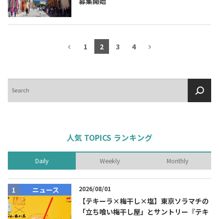
募集開始
1
2
3
4
検
索
人気 TOPICS ランキング
Daily
Weekly
Monthly
2026/08/01
ニュース
【テキーラ×梅干し×塩】東京ソラマチの
「立ち喰い梅干し屋」とサントリー『テキ