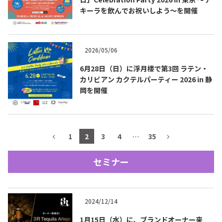
キーラを飲んでお祝いしよう～を開催
テキーラマップ
Tequila Map
2026/05/06
メキシコ料理
Cuisines of Mexico
6月28日（日）に浮月楼で第3回 ラテン・
カリビアン カクテルパーティー 2026 in 静
岡を開催
メキシコ旅行
Travel of Mexico
メキシコの記念日
Events of Mexico
1
2
3
4
…
35
セミナー
トピックス一覧
イベント一覧
Topics List
Events List
2024/12/14
テキーラ・メスカルが飲める
お問合せ
バー＆レストラン
Contact
1月15日（水）に、ブランドオーナー来
Bar & Restaurant