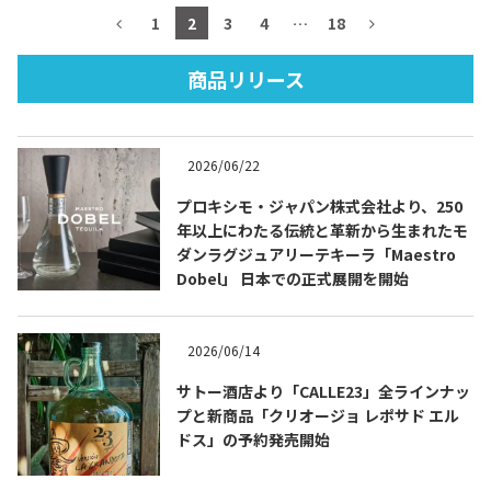
1
2
3
4
…
18
商品リリース
TEQUILA JOURNAL
2026/06/22
About
テキーラとは
プロキシモ・ジャパン株式会社より、250
テキーラのつくり方
テキーラマーケット
年以上にわたる伝統と革新から生まれたモ
ダンラグジュアリーテキーラ「Maestro
Dobel」 日本での正式展開を開始
テキーラの飲み方
テキーラマップ
メキシコ料理
メキシコ旅行
2026/06/14
サトー酒店より「CALLE23」全ラインナッ
メキシコの記念日
トピックス
プと新商品「クリオージョ レポサド エル
ドス」の予約発売開始
イベント一覧
テキーラ・メスカルが 飲めるバー
＆レストラン