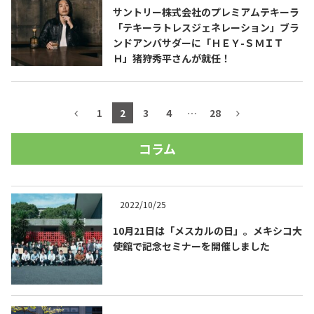
サントリー株式会社のプレミアムテキーラ
「テキーラトレスジェネレーション」ブラ
ンドアンバサダーに「ＨＥＹ-ＳＭＩＴ
Ｈ」猪狩秀平さんが就任！
1
2
3
4
…
28
コラム
2022/10/25
10月21日は「メスカルの日」。メキシコ大
使館で記念セミナーを開催しました