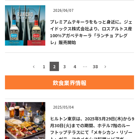
2026/06/07
お問合せ
プライバシーポリシー
サイトマップ
プレミアムテキーラをもっと身近に。ジェ
イドックス株式会社より、ロスアルトス産
100%アガベテキーラ「ランチョ アレグ
レ」販売開始
1
2
3
4
…
38
飲食業界情報
2025/05/04
ヒルトン東京は、2025年5月29日(木)から9
月30日(火)までの期間、ホテル7階のルー
フトップテラスにて「メキシカン・リゾー
ト」がテーマのメキシコ料理×ビアガーデ