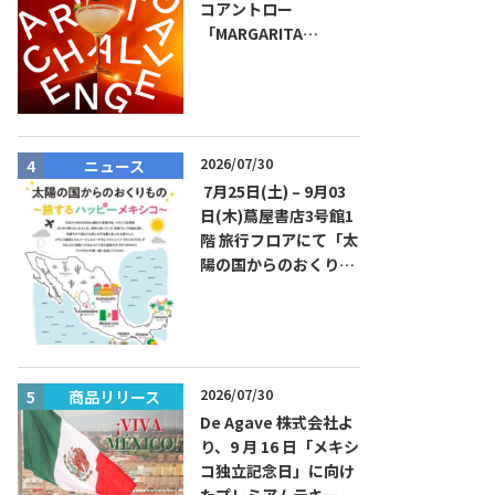
コアントロー
「MARGARITA
CHALLENGE 2026
JAPAN FINAL」観覧お
よびアフターパーティ
イベント開催！参加費
無料！
2026/07/30
ニュース
ニュース
7月25日(土) – 9月03
日(木)蔦屋書店3号館1
階 旅行フロアにて「太
陽の国からのおくりも
の～旅するハッピーメ
キシコ」フェアを開催
2026/07/30
商品リリース
商品リリー
De Agave 株式会社よ
り、9 月 16 日「メキシ
コ独立記念日」に向け
たプレミアムテキーラ