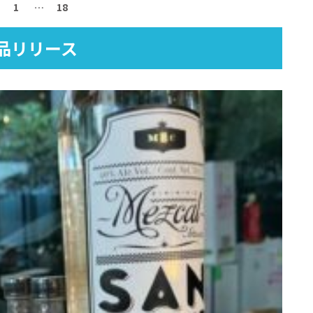
1
…
18
品リリース