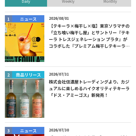
Daily
Weekly
Monthly
2026/08/01
ニュース
【テキーラ×梅干し×塩】東京ソラマチの
「立ち喰い梅干し屋」とサントリー『テキ
ーラ トレスジェネレーション プラタ』が
コラボした『プレミアム梅干しテキーラソ
ーダ』を8月限定メニューに！
2026/07/31
商品リリース
株式会社信濃屋トレーディングより、カジ
ュアルに楽しめるハイクオリティテキーラ
「ドス・アミーゴス」新発売！
2026/07/30
ニュース