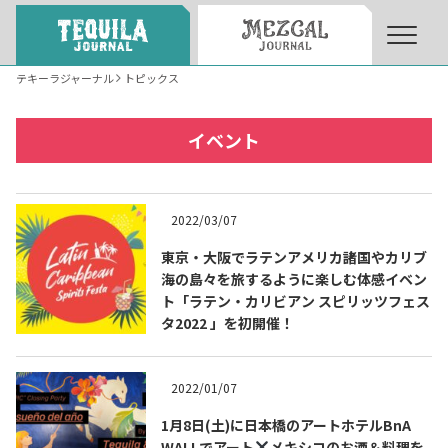
テキーラジャーナル
トピックス
About
About Tequila Journal
イベント
テキーラとは
What’s Tequila
2022/03/07
テキーラのつくり方
東京・大阪でラテンアメリカ諸国やカリブ
How to Make Tequila
海の島々を旅するように楽しむ体感イベン
ト「ラテン・カリビアン スピリッツフェス
タ2022 」を初開催！
テキーラマーケット
Tequila Market
2022/01/07
テキーラの飲み方
How to Drink Tequila
1月8日(土)に日本橋のアートホテルBnA
WALLでアート
メキシコのお酒＆料理を