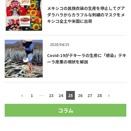
メキシコの民族衣装の生産を停止してグア
ダラハラからカラフルな刺繍のマスクをメ
キシコ全土や米国に出荷
2020/04/25
Covid-19がテキーラの生産に「感染」テキ
ーラ産業の現状を解説
COPYRIGHT © JUAST All rights reserved.
1
…
23
24
25
26
27
28
コラム