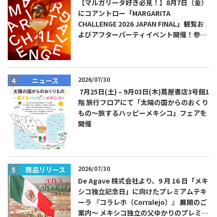
【マルガリータ好き必見！】8月7日（金）
にコアントロー「MARGARITA
CHALLENGE 2026 JAPAN FINAL」観覧お
よびアフターパーティイベント開催！参加
費無料！
2026/07/30
ニュース
7月25日(土) – 9月03日(木)蔦屋書店3号館1
階 旅行フロアにて「太陽の国からのおくり
もの～旅するハッピーメキシコ」フェアを
開催
2026/07/30
商品リリース
De Agave 株式会社より、9 月 16 日「メキ
シコ独立記念日」に向けたプレミアムテキ
ーラ 『コラレホ（Corralejo）』 展開のご
案内〜 メキシコ独立の父ゆかりのプレミア