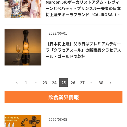
Maroon 5のボーカリストアダム・レヴィ
ーンとベハティ・プリンスルー夫妻の日本
初上陸テキーラブランド「CALIROSA（カ
リロサ）」発売開始
TEQUILA JOURNAL
2022/06/01
【日本初上陸】父の日はプレミアムテキー
About
テキーラとは
ラ「クラセアスール」の新商品クラセアス
ール・ゴールドで乾杯
テキーラのつくり方
テキーラマーケット
テキーラの飲み方
テキーラマップ
1
…
23
24
25
26
27
…
38
メキシコ料理
メキシコ旅行
飲食業界情報
メキシコの記念日
トピックス
イベント一覧
テキーラ・メスカルが 飲めるバー
2020/03/05
＆レストラン