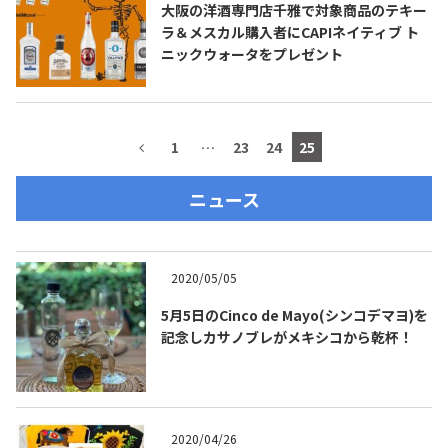
大阪の洋酒専門店千雅で対象商品のテキー
ラ＆メスカル購入者にCAPIネイティブ ト
お問合せ
プライバシーポリシー
サイトマップ
ニックウォータをプレゼント
1
…
23
24
25
ニュース
2020/05/05
5月5日のCinco de Mayo(シンコデマヨ)を
記念しカサノブレがメキシコから乾杯！
2020/04/26