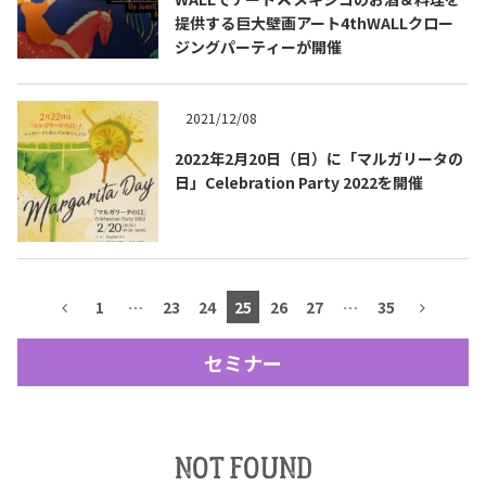
提供する巨大壁画アート4thWALLクロー
テキーラマップ
Tequila Map
ジングパーティーが開催
2021/12/08
メキシコ料理
Cuisines of Mexico
2022年2月20日（日）に「マルガリータの
日」Celebration Party 2022を開催
メキシコ旅行
Travel of Mexico
メキシコの記念日
Events of Mexico
1
…
23
24
25
26
27
…
35
セミナー
トピックス一覧
イベント一覧
Topics List
Events List
テキーラ・メスカルが飲める
お問合せ
NOT FOUND
バー＆レストラン
Contact
Bar & Restaurant