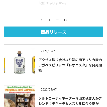
投稿はありません。
1
…
18
商品リリース
Tequila Journal SNS
在日メキシコ大使館 SNS
2020/06/23
アクサス株式会社より初の南アフリカ産の
アガベスピリッツ「レオニスタ」を発売開
始
2020/05/07
ソルトコーディネーター青山志穂さんがブ
レンド！テキーラ＆メスカルに合う塩が