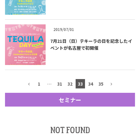
テキーラマップ
Tequila Map
2019/07/01
メキシコ料理
Cuisines of Mexico
7月21日（日）テキーラの日を記念したイ
ベントが名古屋で初開催
メキシコ旅行
Travel of Mexico
メキシコの記念日
1
…
31
32
33
34
35
Events of Mexico
セミナー
トピックス一覧
イベント一覧
Topics List
Events List
NOT FOUND
テキーラ・メスカルが飲める
お問合せ
バー＆レストラン
Contact
Bar & Restaurant