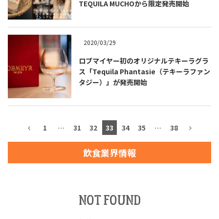
TEQUILA MUCHOから限定発売開始
2020/03/29
TEQUILA JOURNAL
ロブマイヤー初のオリジナルテキーラグラ
ス「Tequila Phantasie（テキーラファン
About
テキーラとは
タジー）」が発売開始
テキーラのつくり方
テキーラマーケット
テキーラの飲み方
テキーラマップ
1
…
31
32
33
34
35
…
38
メキシコ料理
メキシコ旅行
飲食業界情報
メキシコの記念日
トピックス
NOT FOUND
イベント一覧
テキーラ・メスカルが 飲めるバー
＆レストラン