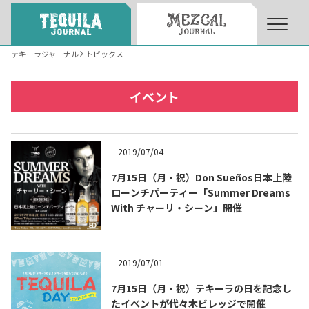
テキーラジャーナル
トピックス
About
About Tequila Journal
イベント
テキーラとは
What’s Tequila
2019/07/04
テキーラのつくり方
7月15日（月・祝）Don Sueños日本上陸
How to Make Tequila
ローンチパーティー「Summer Dreams
With チャーリ・シーン」開催
テキーラマーケット
Tequila Market
2019/07/01
テキーラの飲み方
How to Drink Tequila
7月15日（月・祝）テキーラの日を記念し
たイベントが代々木ビレッジで開催