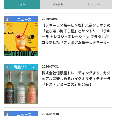
Daily
Weekly
Monthly
2026/08/01
ニュース
【テキーラ×梅干し×塩】東京ソラマチの
「立ち喰い梅干し屋」とサントリー『テキ
ーラ トレスジェネレーション プラタ』が
コラボした『プレミアム梅干しテキーラソ
ーダ』を8月限定メニューに！
2026/07/31
商品リリース
株式会社信濃屋トレーディングより、カジ
ュアルに楽しめるハイクオリティテキーラ
「ドス・アミーゴス」新発売！
2026/07/30
ニュース