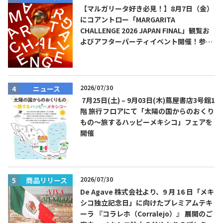
【マルガリータ好き必見！】8月7日（金）
にコアントロー「MARGARITA
CHALLENGE 2026 JAPAN FINAL」観覧お
よびアフターパーティイベント開催！参加
費無料！
2026/07/30
ニュース
7月25日(土) – 9月03日(木)蔦屋書店3号館1
階 旅行フロアにて「太陽の国からのおくり
もの～旅するハッピーメキシコ」フェアを
開催
2026/07/30
商品リリース
De Agave 株式会社より、9 月 16 日「メキ
シコ独立記念日」に向けたプレミアムテキ
ーラ 『コラレホ（Corralejo）』 展開のご