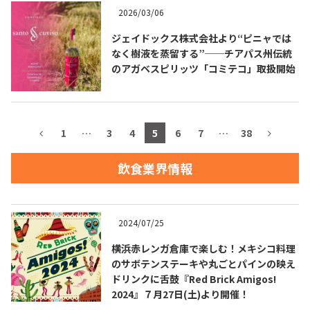
2026/03/06
お問合せ
プライバシーポリシー
サイトマップ
ジェイドックス株式会社より“ピニャでは
なく樹液を蒸留する”──チアパス州伝統
のアガベスピリッツ「コミテコ」取扱開始
1
…
3
4
5
6
7
…
38
飲食業界情報
2024/07/25
横浜赤レンガ倉庫で楽しむ！メキシコ料理
のサボテンステーキや丸ごとパインの映え
ドリンクに舌鼓『Red Brick Amigos!
2024』７月27日(土)より開催！