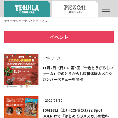
テキーラジャーナル
トピックス
About
About Tequila Journal
イベント
テキーラとは
What’s Tequila
2025/09/16
テキーラのつくり方
11月2日（日）に第5回「十色とうがらしフ
How to Make Tequila
ァーム」でのとうがらし収穫体験＆メキシ
カンバーベキューを開催
テキーラマーケット
Tequila Market
2025/09/15
テキーラの飲み方
How to Drink Tequila
10月18日（土）に野毛のJazz Spot
DOLRHYで『はじめてのメスカルの教科