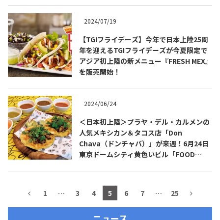
2024/07/19
【TGIフライデーズ】今年で日本上陸25周
年を迎えるTGIフライデーズが今夏限定で
アジア初上陸の新メニュー『FRESH MEX』
を販売開始！
2024/06/24
＜日本初上陸＞プラヤ・デル・カルメンの
人気メキシカン＆タコス店「Don
COPYRIGHT © JUAST All rights reserved.
Chava（ドンチャバ）」が来週！6月24日
東京ドームシティ黄色いビル「FOOD
STADIUM TOKYO」にオープン！
1
…
3
4
5
6
7
…
25
ニュース