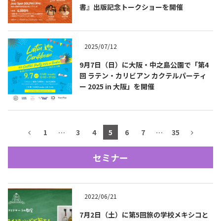
書』出版記念トークショーを開催
テキーラマップ
Tequila Map
2025/07/12
メキシコ料理
Cuisines of Mexico
9月7日（日）に大阪・中之島公園で「第4
回 ラテン・カリビアン カクテルパーティ
ー 2025 in 大阪」を開催
メキシコ旅行
Travel of Mexico
メキシコの記念日
1
…
3
4
5
6
7
…
35
Events of Mexico
セミナー
トピックス一覧
イベント一覧
Topics List
Events List
2022/06/21
テキーラ・メスカルが飲める
お問合せ
バー＆レストラン
7月2日（土）に第5回旅の学校メキシコと
Contact
Bar & Restaurant