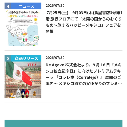
2026/07/30
ニュース
7月25日(土) – 9月03日(木)蔦屋書店3号館1
階 旅行フロアにて「太陽の国からのおくり
もの～旅するハッピーメキシコ」フェアを
開催
2026/07/30
商品リリース
De Agave 株式会社より、9 月 16 日「メキ
シコ独立記念日」に向けたプレミアムテキ
ーラ 『コラレホ（Corralejo）』 展開のご
案内〜 メキシコ独立の父ゆかりのプレミア
ムテキーラ 〜