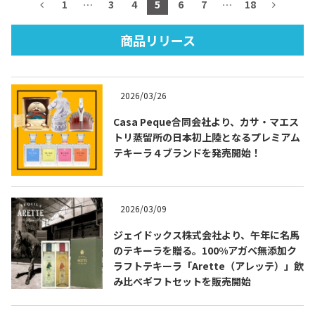
1
…
3
4
5
6
7
…
18
商品リリース
TEQUILA JOURNAL
2026/03/26
About
テキーラとは
Casa Peque合同会社より、カサ・マエス
トリ蒸留所の日本初上陸となるプレミアム
テキーラのつくり方
テキーラマーケット
テキーラ４ブランドを発売開始！
テキーラの飲み方
テキーラマップ
2026/03/09
メキシコ料理
メキシコ旅行
ジェイドックス株式会社より、午年に名馬
のテキーラを贈る。100%アガベ無添加ク
メキシコの記念日
トピックス
ラフトテキーラ「Arette（アレッテ）」飲
み比べギフトセットを販売開始
イベント一覧
テキーラ・メスカルが 飲めるバー
＆レストラン