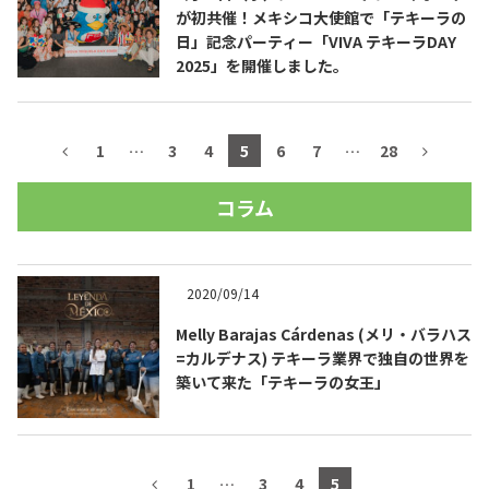
が初共催！メキシコ大使館で「テキーラの
日」記念パーティー「VIVA テキーラDAY
2025」を開催しました。
1
…
3
4
5
6
7
…
28
コラム
2020/09/14
Melly Barajas Cárdenas (メリ・バラハス
=カルデナス) テキーラ業界で独自の世界を
築いて来た「テキーラの女王」
1
…
3
4
5