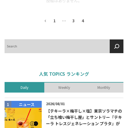
投稿はありません。
1
…
3
4
検
索
人気 TOPICS ランキング
Daily
Weekly
Monthly
2026/08/01
ニュース
【テキーラ×梅干し×塩】東京ソラマチの
「立ち喰い梅干し屋」とサントリー『テキ
ーラ トレスジェネレーション プラタ』が