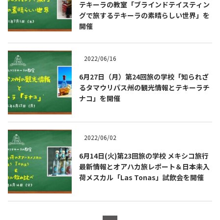
テキーラの教室「ブラインドテイスティン
グで旅するテキーラの素晴らしい世界」を
開催
2022/06/16
6月27日（月）第24回旅の学校「知られざ
るタマウリパス州の観光情報とテキーラチ
Tequila Journal SNS
在日メキシコ大使館 SNS
ナコ」を開催
2022/06/02
6月14日(火)第23回旅の学校 メキシコ旅行
最新情報とオアハカ旅レポート＆日本未入
荷メスカル「Las Tonas」試飲会を開催