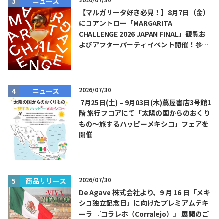
ニュース
【マルガリータ好き必見！】8月7日（金）
にコアントロー「MARGARITA
CHALLENGE 2026 JAPAN FINAL」観覧お
よびアフターパーティイベント開催！参加
費無料！
2026/07/30
ニュース
7月25日(土) – 9月03日(木)蔦屋書店3号館1
階 旅行フロアにて「太陽の国からのおくり
もの～旅するハッピーメキシコ」フェアを
開催
2026/07/30
商品リリース
De Agave 株式会社より、9 月 16 日「メキ
シコ独立記念日」に向けたプレミアムテキ
ーラ 『コラレホ（Corralejo）』 展開のご