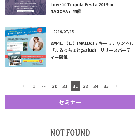
Love × Tequila Festa 2019 in
NAGOYA」開催
テキーラマップ
Tequila Map
2019/07/15
メキシコ料理
Cuisines of Mexico
8月4日（日）IMALUのテキーラチャンネル
「まるっちょと¡Salud!」リリースパーテ
ィー開催
メキシコ旅行
Travel of Mexico
メキシコの記念日
Events of Mexico
1
…
30
31
32
33
34
35
セミナー
トピックス一覧
イベント一覧
Topics List
Events List
NOT FOUND
テキーラ・メスカルが飲める
お問合せ
バー＆レストラン
Contact
Bar & Restaurant