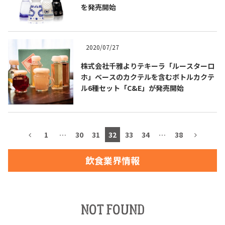
を発売開始
2020/07/27
TEQUILA JOURNAL
株式会社千雅よりテキーラ「ルースターロ
ホ」ベースのカクテルを含むボトルカクテ
About
テキーラとは
ル6種セット「C&E」が発売開始
テキーラのつくり方
テキーラマーケット
テキーラの飲み方
テキーラマップ
1
…
30
31
32
33
34
…
38
メキシコ料理
メキシコ旅行
飲食業界情報
メキシコの記念日
トピックス
イベント一覧
テキーラ・メスカルが 飲めるバー
NOT FOUND
＆レストラン