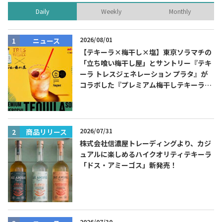
Daily
Weekly
Monthly
2026/08/01
ニュース
【テキーラ×梅干し×塩】東京ソラマチの
「立ち喰い梅干し屋」とサントリー『テキ
ーラ トレスジェネレーション プラタ』が
コラボした『プレミアム梅干しテキーラソ
ーダ』を8月限定メニューに！
2026/07/31
商品リリース
株式会社信濃屋トレーディングより、カジ
ュアルに楽しめるハイクオリティテキーラ
「ドス・アミーゴス」新発売！
2026/07/30