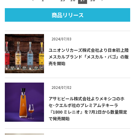
商品リリース
TEQUILA JOURNAL
2024/07/03
About
テキーラとは
ユニオンリカーズ株式会社より日本初上陸
メスカルブランド「メスカル・バゴ」の販
テキーラのつくり方
テキーラマーケット
売を開始
テキーラの飲み方
テキーラマップ
2024/07/02
メキシコ料理
メキシコ旅行
アサヒビール株式会社よりメキシコのホ
セ･クエルボ社のプレミアムテキーラ
メキシコの記念日
トピックス
『1800 ミレニオ』を7月2日から数量限定
で発売開始
イベント一覧
テキーラ・メスカルが 飲めるバー
＆レストラン