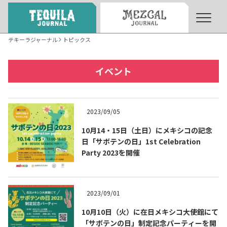
テキーラジャーナル
トピックス
About
About Tequila Journal
イベント
テキーラとは
What’s Tequila
2023/09/05
テキーラのつくり方
10月14・15日（土日）にメキシコの記念
How to Make Tequila
日「サボテンの日」1st Celebration
Party 2023を開催
テキーラマーケット
Tequila Market
2023/09/01
テキーラの飲み方
How to Drink Tequila
10月10日（火）に在日メキシコ大使館にて
「サボテンの日」制定記念パーティーを開