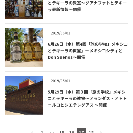
とテキーラの教室～グアナファトとテキー
ラ最新情報～開催
2019/06/01
6月26日（水）第4回「旅の学校」メキシコ
とテキーラの教室」〜メキシコシティと
Tequila Journal SNS
在日メキシコ大使館 SNS
Don Suenos〜開催
2019/05/01
5月29日（水）第３回「旅の学校」メキシ
コとテキーラの教室〜アランダス・アトト
ニルコとシエテレグアス 〜開催
1
…
15
16
17
18