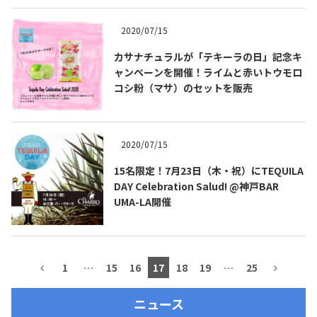
2020/07/15
カサナチュラルが「テキーラの日」記念キ
ャンペーンを開催！ライムと赤いトウモロ
コシ粉（マサ）のセットを販売
2020/07/15
15名限定！7月23日（木・祝）にTEQUILA
DAY Celebration Salud! @神戸BAR
COPYRIGHT © JUAST All rights reserved.
UMA-LA開催
1
…
15
16
17
18
19
…
25
ニュース