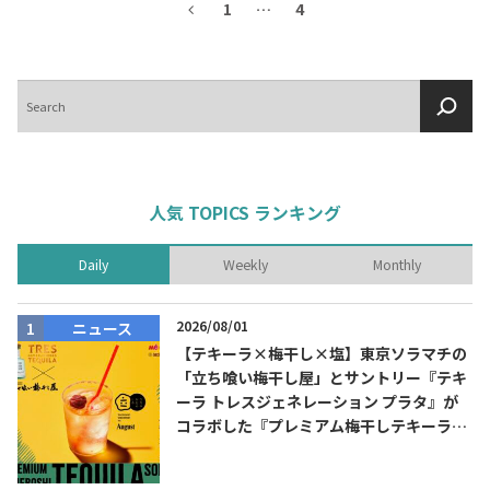
1
…
4
検
索
人気 TOPICS ランキング
Daily
Weekly
Monthly
2026/08/01
ニュース
【テキーラ×梅干し×塩】東京ソラマチの
「立ち喰い梅干し屋」とサントリー『テキ
ーラ トレスジェネレーション プラタ』が
コラボした『プレミアム梅干しテキーラソ
ーダ』を8月限定メニューに！