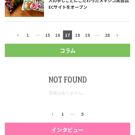
人の手しごとにこだわったメキシコ民芸品
ECサイトをオープン
1
…
15
16
17
18
19
…
28
コラム
NOT FOUND
投稿はありません。
1
…
5
インタビュー