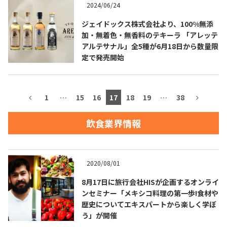
2024/06/24
お問合せ
プライバシーポリシー
サイトマップ
ジェイドックス株式会社より、100%無添
加・無着色・無香料のテキーラ 「アレッテ
アルテサナル」全5種が6月18日から数量限
定で発売開始
1
…
15
16
17
18
19
…
38
飲食業界情報
2020/08/01
8月17日に旅行会社HISが企画するオンライ
ンセミナー「メキシコ料理の第一歩!食材や
歴史についてエキスパートから楽しく学ぼ
う」が開催