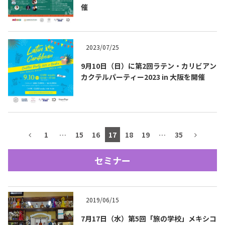
催
テキーラマップ
Tequila Map
2023/07/25
メキシコ料理
Cuisines of Mexico
9月10日（日）に第2回ラテン・カリビアン
カクテルパーティー2023 in 大阪を開催
メキシコ旅行
Travel of Mexico
メキシコの記念日
1
…
15
16
17
18
19
…
35
Events of Mexico
セミナー
トピックス一覧
イベント一覧
Topics List
Events List
2019/06/15
テキーラ・メスカルが飲める
お問合せ
バー＆レストラン
7月17日（水）第5回「旅の学校」メキシコ
Contact
Bar & Restaurant