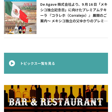
De Agave 株式会社より、9 月 16 日「メキ
シコ独立記念日」に向けたプレミアムテキ
お問合せ
プライバシーポリシー
サイトマップ
ーラ 『コラレホ（Corralejo）』 展開のご
案内〜 メキシコ独立の父ゆかりのプレミア
ムテキーラ 〜
トピックス一覧を見る