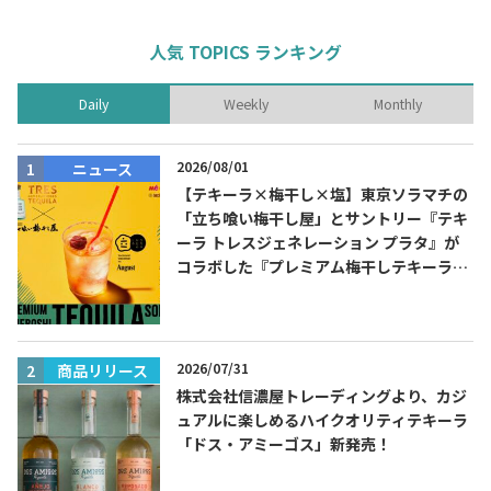
人気 TOPICS ランキング
Daily
Weekly
Monthly
2026/08/01
ニュース
【テキーラ×梅干し×塩】東京ソラマチの
Tequila Journal SNS
在日メキシコ大使館 SNS
「立ち喰い梅干し屋」とサントリー『テキ
ーラ トレスジェネレーション プラタ』が
コラボした『プレミアム梅干しテキーラソ
ーダ』を8月限定メニューに！
2026/07/31
商品リリース
株式会社信濃屋トレーディングより、カジ
ュアルに楽しめるハイクオリティテキーラ
「ドス・アミーゴス」新発売！