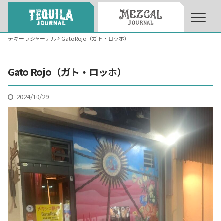
テキーラジャーナル
Gato Rojo（ガト・ロッホ）
About
About Tequila Journal
Gato Rojo（ガト・ロッホ）
テキーラとは
What’s Tequila
2024/10/29
テキーラのつくり方
How to Make Tequila
テキーラマーケット
Tequila Market
テキーラの飲み方
How to Drink Tequila