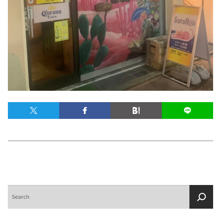
テキーラマップ
Tequila Map
メキシコ料理
Cuisines of Mexico
メキシコ旅行
Travel of Mexico
メキシコの記念日
Events of Mexico
トピックス一覧
イベント一覧
Topics List
Events List
検
索
テキーラ・メスカルが飲める
お問合せ
バー＆レストラン
Contact
Bar & Restaurant