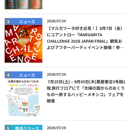
2026/07/30
ニュース
【マルガリータ好き必見！】8月7日（金）
TEQUILA JOURNAL
にコアントロー「MARGARITA
CHALLENGE 2026 JAPAN FINAL」観覧お
About
テキーラとは
よびアフターパーティイベント開催！参加
費無料！
テキーラのつくり方
テキーラマーケット
2026/07/30
テキーラの飲み方
テキーラマップ
ニュース
7月25日(土) – 9月03日(木)蔦屋書店3号館1
階 旅行フロアにて「太陽の国からのおくり
メキシコ料理
メキシコ旅行
もの～旅するハッピーメキシコ」フェアを
開催
メキシコの記念日
トピックス
イベント一覧
テキーラ・メスカルが 飲めるバー
＆レストラン
2026/07/30
商品リリース