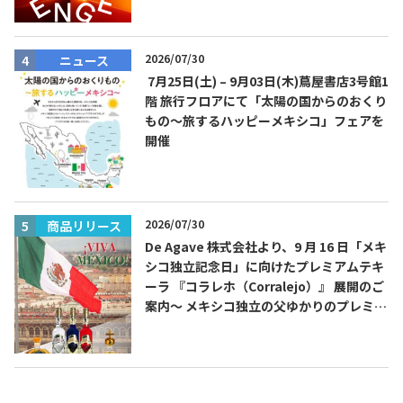
2026/07/30
ニュース
7月25日(土) – 9月03日(木)蔦屋書店3号館1
TEQUILA JOURNAL
階 旅行フロアにて「太陽の国からのおくり
もの～旅するハッピーメキシコ」フェアを
開催
About
テキーラとは
テキーラのつくり方
テキーラマーケット
2026/07/30
商品リリース
テキーラの飲み方
テキーラマップ
De Agave 株式会社より、9 月 16 日「メキ
シコ独立記念日」に向けたプレミアムテキ
メキシコ料理
メキシコ旅行
ーラ 『コラレホ（Corralejo）』 展開のご
案内〜 メキシコ独立の父ゆかりのプレミア
メキシコの記念日
トピックス
ムテキーラ 〜
イベント一覧
テキーラ・メスカルが 飲めるバー
＆レストラン