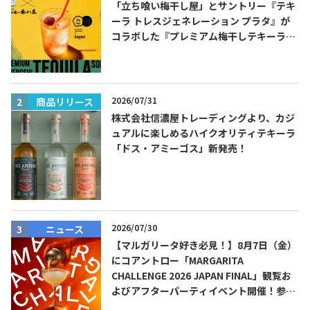
「立ち喰い梅干し屋」とサントリー『テキ
ーラ トレスジェネレーション プラタ』が
コラボした『プレミアム梅干しテキーラソ
ーダ』を8月限定メニューに！
2026/07/31
商品リリース
株式会社信濃屋トレーディングより、カジ
Tequila Journal SNS
在日メキシコ大使館 SNS
ュアルに楽しめるハイクオリティテキーラ
「ドス・アミーゴス」新発売！
2026/07/30
ニュース
【マルガリータ好き必見！】8月7日（金）
にコアントロー「MARGARITA
CHALLENGE 2026 JAPAN FINAL」観覧お
よびアフターパーティイベント開催！参加
費無料！