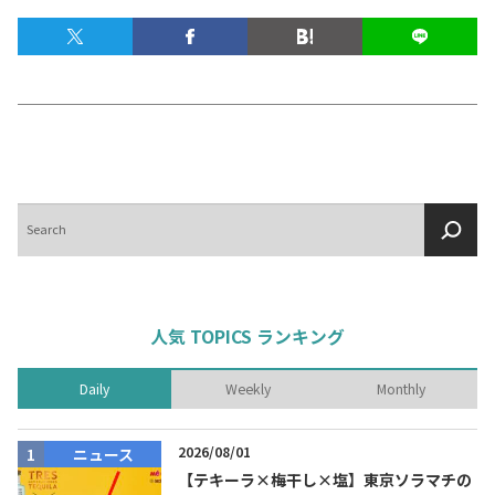
テキーラマップ
Tequila Map
メキシコ料理
Cuisines of Mexico
メキシコ旅行
Travel of Mexico
検
索
メキシコの記念日
Events of Mexico
人気 TOPICS ランキング
トピックス一覧
イベント一覧
Daily
Weekly
Monthly
Topics List
Events List
2026/08/01
ニュース
テキーラ・メスカルが飲める
お問合せ
バー＆レストラン
【テキーラ×梅干し×塩】東京ソラマチの
Contact
Bar & Restaurant