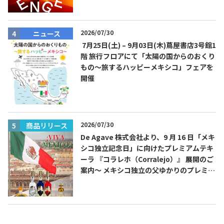
2026/07/30
ニュース
7月25日(土) – 9月03日(木)蔦屋書店3号館1
TEQUILA JOURNAL
階 旅行フロアにて「太陽の国からのおくり
もの～旅するハッピーメキシコ」フェアを
開催
About
テキーラとは
テキーラのつくり方
テキーラマーケット
2026/07/30
商品リリース
テキーラの飲み方
テキーラマップ
De Agave 株式会社より、9 月 16 日「メキ
シコ独立記念日」に向けたプレミアムテキ
メキシコ料理
メキシコ旅行
ーラ 『コラレホ（Corralejo）』 展開のご
案内〜 メキシコ独立の父ゆかりのプレミア
メキシコの記念日
トピックス
ムテキーラ 〜
イベント一覧
テキーラ・メスカルが 飲めるバー
＆レストラン