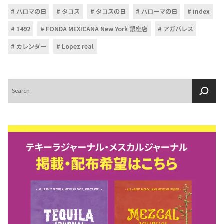
パロマの日
タコス
タコスの日
パローマの日
index
1492
FONDA MEXICANA New York 銀座店
アガバレス
カレンダー
Lopez real
検
索
COPYRIGHT © JUAST All rights reserved.