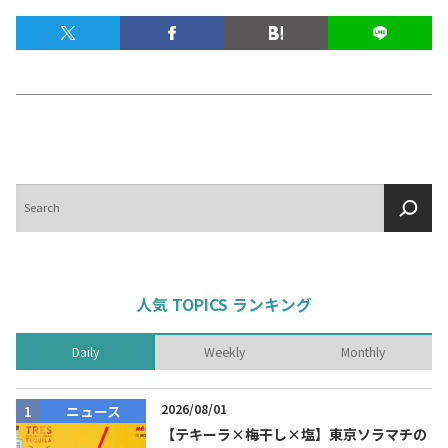
テキーラマップ
Tequila Map
メキシコ料理
Cuisines of Mexico
メキシコ旅行
Travel of Mexico
検
索
メキシコの記念日
Events of Mexico
人気 TOPICS ランキング
トピックス一覧
イベント一覧
Daily
Weekly
Monthly
Topics List
Events List
2026/08/01
ニュース
テキーラ・メスカルが飲める
お問合せ
バー＆レストラン
【テキーラ×梅干し×塩】東京ソラマチの
Contact
Bar & Restaurant