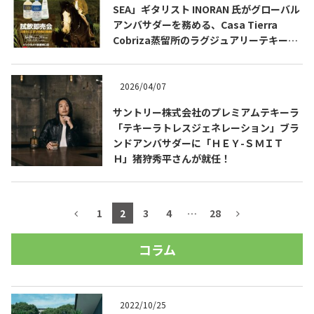
SEA」ギタリスト INORAN 氏がグローバル
アンバサダーを務める、Casa Tierra
Cobriza蒸留所のラグジュアリーテキーラ
をビックカメラ新宿東口店で先行発売会開
催。
2026/04/07
サントリー株式会社のプレミアムテキーラ
「テキーラトレスジェネレーション」ブラ
ンドアンバサダーに「ＨＥＹ-ＳＭＩＴ
Ｈ」猪狩秀平さんが就任！
1
2
3
4
…
28
コラム
2022/10/25