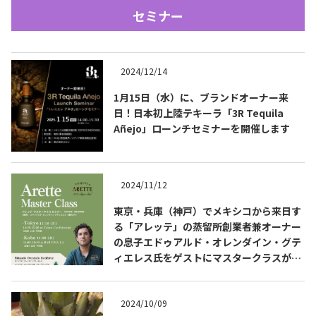
セミナー
2024/12/14
1月15日（水）に、ブランドオーナー来
日！日本初上陸テキーラ「3R Tequila
Añejo」ローンチセミナーを開催します
Tequila Journal SNS
在日メキシコ大使館 SNS
2024/11/12
東京・兵庫（神戸）でメキシコから来日す
る「アレッテ」の蒸留所創業者兼オーナー
の息子エドゥアルド・オレンダイン・グテ
ィエレス氏をゲストにマスタークラスが開
催されます
2024/10/09