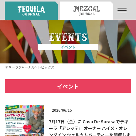
About
About Tequila Journal
イベント
テキーラとは
What’s Tequila
テキーラジャーナル
トピックス
テキーラのつくり方
How to Make Tequila
イベント
テキーラマーケット
Tequila Market
2026/06/15
7月17日（金）に Casa De Sarasaでテキ
テキーラの飲み方
How to Drink Tequila
ーラ「アレッテ」 オーナー ハイメ・オレ
ンダイン ウェルカムパーティーを開催しま