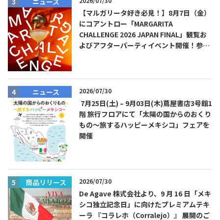
2026/07/30
ニュース
【マルガリータ好き必見！】8月7日（金）
にコアントロー「MARGARITA
CHALLENGE 2026 JAPAN FINAL」観覧お
よびアフターパーティイベント開催！参加
費無料！
2026/07/30
ニュース
7月25日(土) – 9月03日(木)蔦屋書店3号館1
階 旅行フロアにて「太陽の国からのおくり
もの～旅するハッピーメキシコ」フェアを
開催
2026/07/30
商品リリース
De Agave 株式会社より、9 月 16 日「メキ
シコ独立記念日」に向けたプレミアムテキ
ーラ 『コラレホ（Corralejo）』 展開のご