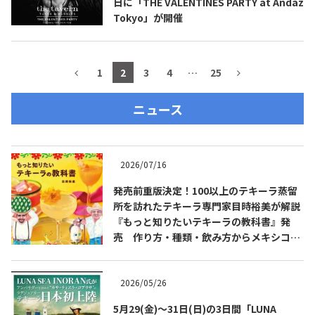
日に「THE VALENTINES PARTY at Andaz
Tokyo」が開催
1
2
3
4
…
25
ニュース
2026/07/16
発売前重版決定！100以上のテキーラ蒸留
所を訪れたテキーラ専門家目時裕美が解説
『もっと知りたいテキーラの教科書』発
売 作り方・種類・飲み方からメキシコ文
化まで解説
2026/05/26
5月29(金)～31日(日)の3日間「LUNA