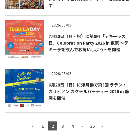
す
テキーラマップ
Tequila Map
2026/05/08
メキシコ料理
Cuisines of Mexico
7月20日（月・祝）に第8回「テキーラの
日」Celebration Party 2026 in 東京 ～テ
キーラを飲んでお祝いしよう～を開催
メキシコ旅行
Travel of Mexico
2026/05/06
メキシコの記念日
Events of Mexico
6月28日（日）に浮月楼で第3回 ラテン・
カリビアン カクテルパーティー 2026 in 静
岡を開催
トピックス一覧
イベント一覧
Topics List
Events List
テキーラ・メスカルが飲める
1
2
3
4
…
35
お問合せ
バー＆レストラン
Contact
Bar & Restaurant