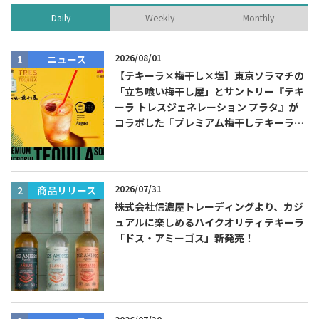
Daily
Weekly
Monthly
2026/08/01
ニュース
【テキーラ×梅干し×塩】東京ソラマチの
「立ち喰い梅干し屋」とサントリー『テキ
ーラ トレスジェネレーション プラタ』が
コラボした『プレミアム梅干しテキーラソ
ーダ』を8月限定メニューに！
2026/07/31
商品リリース
株式会社信濃屋トレーディングより、カジ
ュアルに楽しめるハイクオリティテキーラ
「ドス・アミーゴス」新発売！