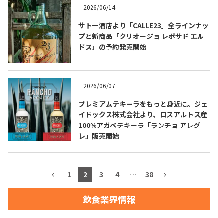
2026/06/14
お問合せ
プライバシーポリシー
サイトマップ
サトー酒店より「CALLE23」全ラインナッ
プと新商品「クリオージョ レポサド エル
ドス」の予約発売開始
2026/06/07
プレミアムテキーラをもっと身近に。ジェ
イドックス株式会社より、ロスアルトス産
100%アガベテキーラ「ランチョ アレグ
レ」販売開始
1
2
3
4
…
38
飲食業界情報