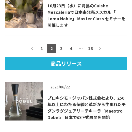
10月23日（水）に月島のCuishe
Mezcaleriaで日本未発売メスカル「
Loma Noble」 Master Class セミナーを
開催します
TEQUILA JOURNAL
About
テキーラとは
1
2
3
4
…
18
テキーラのつくり方
テキーラマーケット
商品リリース
テキーラの飲み方
テキーラマップ
2026/06/22
メキシコ料理
メキシコ旅行
プロキシモ・ジャパン株式会社より、250
年以上にわたる伝統と革新から生まれたモ
メキシコの記念日
トピックス
ダンラグジュアリーテキーラ「Maestro
Dobel」 日本での正式展開を開始
イベント一覧
テキーラ・メスカルが 飲めるバー
＆レストラン