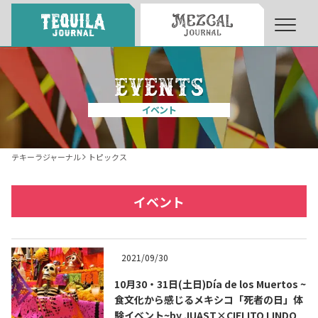
About
About Tequila Journal
イベント
テキーラとは
What’s Tequila
テキーラジャーナル
トピックス
テキーラのつくり方
How to Make Tequila
イベント
テキーラマーケット
Tequila Market
2021/09/30
10月30・31日(土日)Día de los Muertos ~
テキーラの飲み方
How to Drink Tequila
食文化から感じるメキシコ「死者の日」体
験イベント~by JUAST×CIELITO LINDO