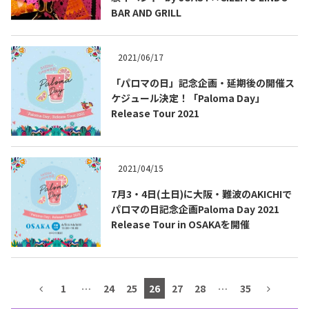
BAR AND GRILL
テキーラマップ
Tequila Map
2021/06/17
メキシコ料理
Cuisines of Mexico
「パロマの日」記念企画・延期後の開催ス
ケジュール決定！「Paloma Day」
Release Tour 2021
メキシコ旅行
Travel of Mexico
2021/04/15
メキシコの記念日
Events of Mexico
7月3・4日(土日)に大阪・難波のAKICHIで
パロマの日記念企画Paloma Day 2021
Release Tour in OSAKAを開催
トピックス一覧
イベント一覧
Topics List
Events List
テキーラ・メスカルが飲める
1
…
24
25
26
27
28
…
35
お問合せ
バー＆レストラン
Contact
Bar & Restaurant