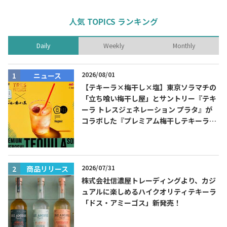
人気 TOPICS ランキング
Daily
Weekly
Monthly
2026/08/01
ニュース
【テキーラ×梅干し×塩】東京ソラマチの
「立ち喰い梅干し屋」とサントリー『テキ
ーラ トレスジェネレーション プラタ』が
コラボした『プレミアム梅干しテキーラソ
ーダ』を8月限定メニューに！
2026/07/31
商品リリース
株式会社信濃屋トレーディングより、カジ
ュアルに楽しめるハイクオリティテキーラ
「ドス・アミーゴス」新発売！