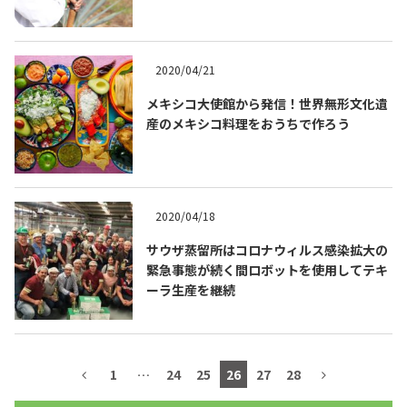
2020/04/21
メキシコ大使館から発信！世界無形文化遺
産のメキシコ料理をおうちで作ろう
2020/04/18
サウザ蒸留所はコロナウィルス感染拡大の
COPYRIGHT © JUAST All rights reserved.
緊急事態が続く間ロボットを使用してテキ
ーラ生産を継続
1
…
24
25
26
27
28