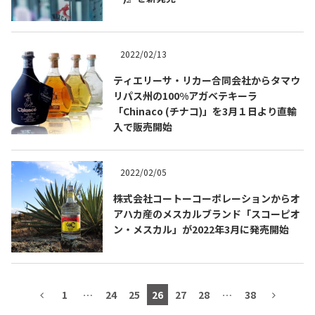
2022/02/13
TEQUILA JOURNAL
ティエリーサ・リカー合同会社からタマウ
リパス州の100%アガベテキーラ
About
テキーラとは
「Chinaco (チナコ)」を3月１日より直輸
入で販売開始
テキーラのつくり方
テキーラマーケット
2022/02/05
テキーラの飲み方
テキーラマップ
株式会社コートーコーポレーションからオ
アハカ産のメスカルブランド「スコーピオ
メキシコ料理
メキシコ旅行
ン・メスカル」が2022年3月に発売開始
メキシコの記念日
トピックス
イベント一覧
テキーラ・メスカルが 飲めるバー
1
…
24
25
26
27
28
…
38
＆レストラン