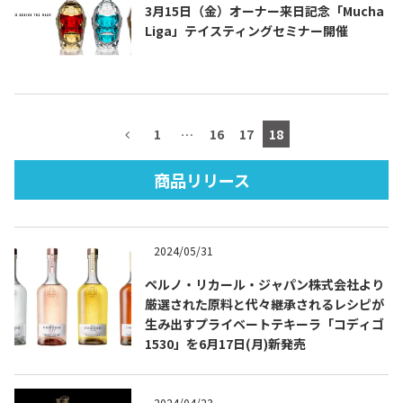
3月15日（金）オーナー来日記念「Mucha
Liga」テイスティングセミナー開催
TEQUILA JOURNAL
1
…
16
17
18
About
テキーラとは
商品リリース
テキーラのつくり方
テキーラマーケット
テキーラの飲み方
テキーラマップ
2024/05/31
メキシコ料理
メキシコ旅行
ペルノ・リカール・ジャパン株式会社より
厳選された原料と代々継承されるレシピが
メキシコの記念日
トピックス
生み出すプライベートテキーラ「コディゴ
1530」を6月17日(月)新発売
イベント一覧
テキーラ・メスカルが 飲めるバー
＆レストラン
2024/04/23