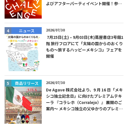
よびアフターパーティイベント開催！参加
費無料！
2026/07/30
ニュース
7月25日(土) – 9月03日(木)蔦屋書店3号館1
階 旅行フロアにて「太陽の国からのおくり
もの～旅するハッピーメキシコ」フェアを
開催
2026/07/30
商品リリース
De Agave 株式会社より、9 月 16 日「メキ
シコ独立記念日」に向けたプレミアムテキ
ーラ 『コラレホ（Corralejo）』 展開のご
案内〜 メキシコ独立の父ゆかりのプレミア
ムテキーラ 〜