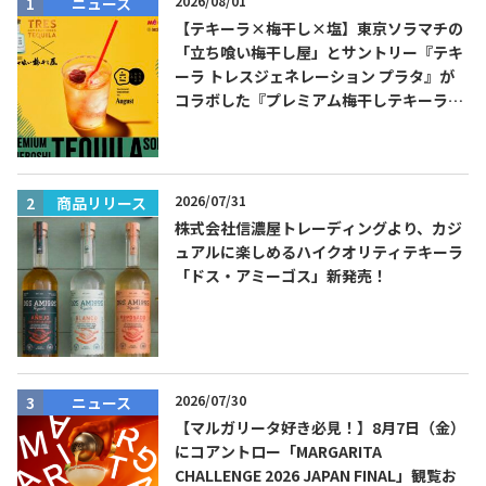
2026/08/01
ニュース
【テキーラ×梅干し×塩】東京ソラマチの
「立ち喰い梅干し屋」とサントリー『テキ
ーラ トレスジェネレーション プラタ』が
コラボした『プレミアム梅干しテキーラソ
ーダ』を8月限定メニューに！
2026/07/31
商品リリース
株式会社信濃屋トレーディングより、カジ
ュアルに楽しめるハイクオリティテキーラ
「ドス・アミーゴス」新発売！
2026/07/30
ニュース
【マルガリータ好き必見！】8月7日（金）
にコアントロー「MARGARITA
CHALLENGE 2026 JAPAN FINAL」観覧お