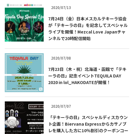
2020/07/13
7月24日（金）日本メスカルテキーラ協会
が「テキーラの日」を記念してスペシャル
ライブを開催！Mezcal Love Japanチャ
ンネルで20時配信開始
2020/07/08
7月23日（木・祝）北海道・函館で「テキ
ーラの日」記念イベントTEQUILA DAY
2020 in lol_HAKODATEが開催！
COPYRIGHT © JUAST All rights reserved.
2020/07/07
「テキーラの日」スペシャルディスカウン
ト企画！Biervana Expressからカサノブ
レを購入した方に10％割引のクーポンコー