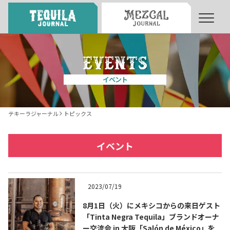
About
About Tequila Journal
イベント
テキーラとは
What’s Tequila
テキーラジャーナル
トピックス
テキーラのつくり方
How to Make Tequila
イベント
テキーラマーケット
Tequila Market
2023/07/19
8月1日（火）にメキシコからの来日ゲスト
テキーラの飲み方
How to Drink Tequila
「Tinta Negra Tequila」ブランドオーナ
ー交流会 in 大阪「Salón de México」を