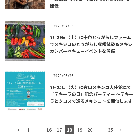
開催
テキーラマップ
Tequila Map
2023/07/13
メキシコ料理
Cuisines of Mexico
7月29日（土）に十色とうがらしファーム
でメキシコのとうがらし収穫体験＆メキシ
カンバーベキューイベントを開催
メキシコ旅行
Travel of Mexico
2023/06/26
メキシコの記念日
Events of Mexico
7月25日（火）に在日メキシコ大使館にて
「テキーラの日」記念パーティー ～テキー
ラとタコスで巡るメキシコ～を開催します
トピックス一覧
イベント一覧
Topics List
Events List
テキーラ・メスカルが飲める
1
…
16
17
18
19
20
…
35
お問合せ
バー＆レストラン
Contact
Bar & Restaurant