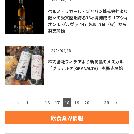
ペルノ・リカール・ジャパン株式会社より
お問合せ
プライバシーポリシー
サイトマップ
数々の受賞歴を誇る36ヶ月熟成の「アヴィ
オン レゼルヴァ 44」を5月7日（火）から
発売開始
2024/04/18
株式会社フィデアより新商品のメスカル
「グラナルタ(GRANALTA)」を販売開始
1
…
16
17
18
19
20
…
38
飲食業界情報