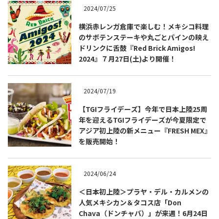
2024/07/25
横浜赤レンガ倉庫で楽しむ！メキシコ料理
のサボテンステーキや丸ごとパインの映え
ドリンクに舌鼓『Red Brick Amigos!
2024』７月27日(土)より開催！
2024/07/19
【TGIフライデーズ】今年で日本上陸25周
年を迎えるTGIフライデーズが今夏限定で
アジア初上陸の新メニュー『FRESH MEX』
COPYRIGHT © JUAST All rights reserved.
を販売開始！
2024/06/24
＜日本初上陸＞プラヤ・デル・カルメンの
人気メキシカン＆タコス店「Don
Chava（ドンチャバ）」が来週！6月24日