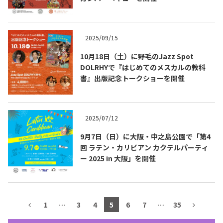
テキーラマップ
Tequila Map
2025/09/15
10月18日（土）に野毛のJazz Spot
メキシコ料理
Cuisines of Mexico
DOLRHYで『はじめてのメスカルの教科
書』出版記念トークショーを開催
メキシコ旅行
Travel of Mexico
2025/07/12
メキシコの記念日
Events of Mexico
9月7日（日）に大阪・中之島公園で「第4
回 ラテン・カリビアン カクテルパーティ
ー 2025 in 大阪」を開催
トピックス一覧
イベント一覧
Topics List
Events List
1
…
3
4
5
6
7
…
35
テキーラ・メスカルが飲める
お問合せ
バー＆レストラン
Contact
Bar & Restaurant