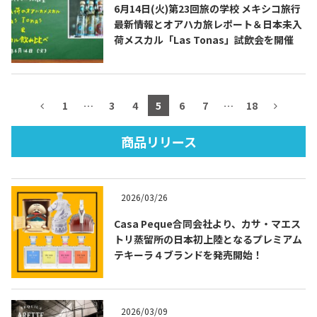
6月14日(火)第23回旅の学校 メキシコ旅行
最新情報とオアハカ旅レポート＆日本未入
荷メスカル「Las Tonas」試飲会を開催
TEQUILA JOURNAL
1
…
3
4
5
6
7
…
18
About
テキーラとは
商品リリース
テキーラのつくり方
テキーラマーケット
テキーラの飲み方
テキーラマップ
2026/03/26
メキシコ料理
メキシコ旅行
Casa Peque合同会社より、カサ・マエス
トリ蒸留所の日本初上陸となるプレミアム
メキシコの記念日
トピックス
テキーラ４ブランドを発売開始！
イベント一覧
テキーラ・メスカルが 飲めるバー
＆レストラン
2026/03/09