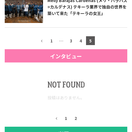
Melly Barajas Cárdenas (メリ・バラハス
=カルデナス) テキーラ業界で独自の世界を
築いて来た「テキーラの女王」
1
…
3
4
5
インタビュー
NOT FOUND
投稿はありません。
1
2