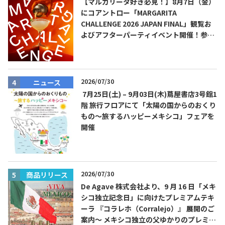
【マルガリータ好き必見！】8月7日（金）
にコアントロー「MARGARITA
CHALLENGE 2026 JAPAN FINAL」観覧お
よびアフターパーティイベント開催！参加
費無料！
2026/07/30
ニュース
7月25日(土) – 9月03日(木)蔦屋書店3号館1
階 旅行フロアにて「太陽の国からのおくり
もの～旅するハッピーメキシコ」フェアを
開催
2026/07/30
商品リリース
De Agave 株式会社より、9 月 16 日「メキ
シコ独立記念日」に向けたプレミアムテキ
ーラ 『コラレホ（Corralejo）』 展開のご
案内〜 メキシコ独立の父ゆかりのプレミア