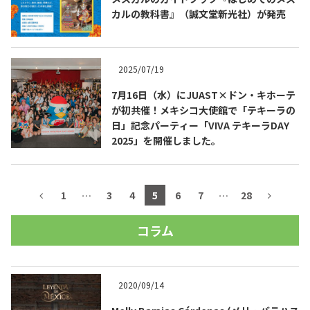
カルの教科書』（誠文堂新光社）が発売
2025/07/19
7月16日（水）にJUAST×ドン・キホーテ
が初共催！メキシコ大使館で「テキーラの
日」記念パーティー「VIVA テキーラDAY
2025」を開催しました。
1
…
3
4
5
6
7
…
28
コラム
2020/09/14