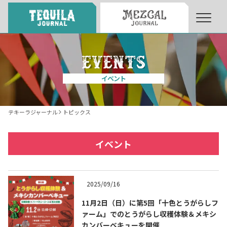
About
About Tequila Journal
イベント
テキーラとは
What’s Tequila
テキーラジャーナル
トピックス
テキーラのつくり方
How to Make Tequila
イベント
テキーラマーケット
Tequila Market
2025/09/16
11月2日（日）に第5回「十色とうがらしフ
テキーラの飲み方
How to Drink Tequila
ァーム」でのとうがらし収穫体験＆メキシ
カンバーベキューを開催