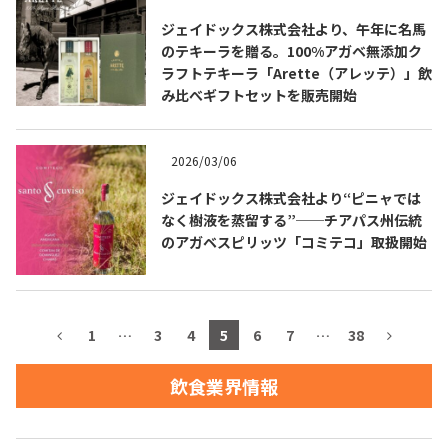
ジェイドックス株式会社より、午年に名馬
お問合せ
プライバシーポリシー
サイトマップ
のテキーラを贈る。100%アガベ無添加ク
ラフトテキーラ「Arette（アレッテ）」飲
み比べギフトセットを販売開始
2026/03/06
ジェイドックス株式会社より“ピニャでは
なく樹液を蒸留する”──チアパス州伝統
のアガベスピリッツ「コミテコ」取扱開始
1
…
3
4
5
6
7
…
38
飲食業界情報