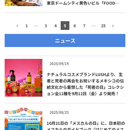
東京ドームシティ黄色いビル「FOOD
STADIUM TOKYO」にオープン！
1
…
3
4
5
6
7
…
25
ニュース
2025/09/19
ナチュラルコスメブランドLUSHより、 生
者と死者の再会をお祝いするメキシコの伝
統文化から着想した「死者の日」コレクシ
ョン全11種を9月12日（金）より発売！
2025/08/25
10月21日の「メスカルの日」に、日本初の
メスカルのガイドブック『はじめてのメス