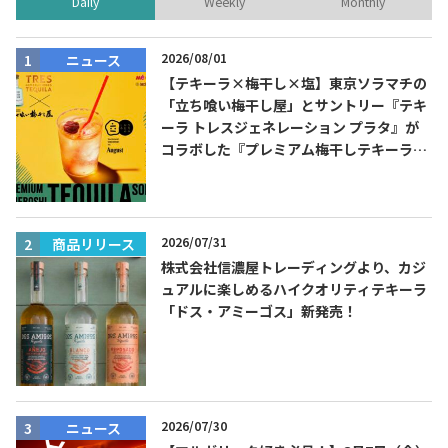
Daily
Weekly
Monthly
2026/08/01
ニュース
【テキーラ×梅干し×塩】東京ソラマチの
「立ち喰い梅干し屋」とサントリー『テキ
ーラ トレスジェネレーション プラタ』が
コラボした『プレミアム梅干しテキーラソ
ーダ』を8月限定メニューに！
2026/07/31
商品リリース
株式会社信濃屋トレーディングより、カジ
ュアルに楽しめるハイクオリティテキーラ
「ドス・アミーゴス」新発売！
2026/07/30
ニュース