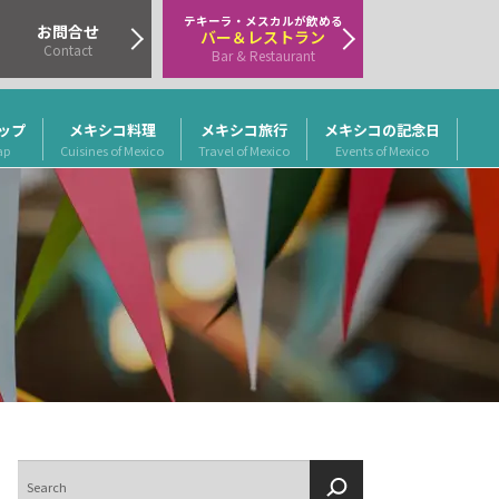
テキーラ・メスカルが飲める
お問合せ
バー＆レストラン
Contact
Bar & Restaurant
ップ
メキシコ料理
メキシコ旅行
メキシコの記念日
ap
Cuisines of Mexico
Travel of Mexico
Events of Mexico
検
索