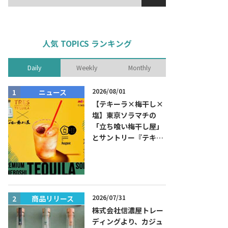
人気 TOPICS ランキング
Daily
Weekly
Monthly
2026/08/01
ニュース
商品リリー
【テキーラ×梅干し×
塩】東京ソラマチの
「立ち喰い梅干し屋」
とサントリー『テキー
ラ トレスジェネレーシ
ョン プラタ』がコラボ
した『プレミアム梅干
しテキーラソーダ』を
8月限定メニューに！
2026/07/31
商品リリース
ニュース
株式会社信濃屋トレー
ディングより、カジュ