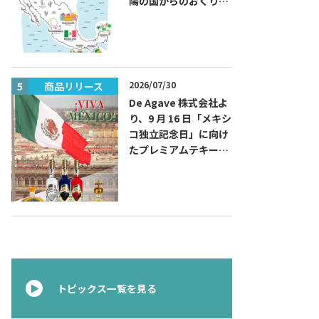
陽の国からのおくりも
の～旅するハッピーメ
キシコ」フェアを開催
2026/07/30
商品リリース
商品リリー
De Agave 株式会社よ
り、9 月 16 日「メキシ
コ独立記念日」に向け
たプレミアムテキーラ
『コラレホ
（Corralejo）』 展開
のご案内〜 メキシコ独
立の父ゆかりのプレミ
アムテキーラ 〜
トピックス一覧を見る