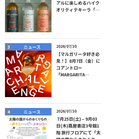
アルに楽しめるハイク
オリティテキーラ「ド
ス・アミーゴス」新発
売！
2026/07/30
ニュース
イベント
【マルガリータ好き必
見！】8月7日（金）に
コアントロー
「MARGARITA
CHALLENGE 2026
JAPAN FINAL」観覧お
よびアフターパーティ
イベント開催！参加費
無料！
2026/07/30
ニュース
ニュース
7月25日(土) – 9月03
日(木)蔦屋書店3号館1
階 旅行フロアにて「太