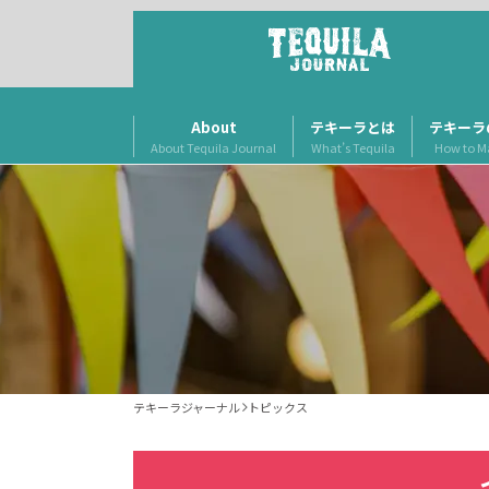
About
テキーラとは
テキーラ
About Tequila Journal
What’s Tequila
How to M
テキーラジャーナル
トピックス