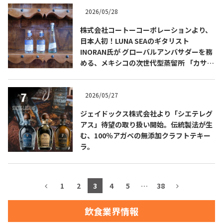
2026/05/28
お問合せ
プライバシーポリシー
サイトマップ
株式会社コートーコーポレーションより、
日本人初！LUNA SEAのギタリスト
INORAN氏が グローバルアンバサダーを務
める、メキシコの次世代型蒸留所 「カサ・
ティエラ・コブリサ」の100％アガベテキ
ーラ3種が 販売開始！
2026/05/27
ジェイドックス株式会社より「シエテレグ
アス」待望の取り扱い開始。伝統製法が生
む、100％アガベの無添加クラフトテキー
ラ。
1
2
3
4
5
…
38
飲食業界情報