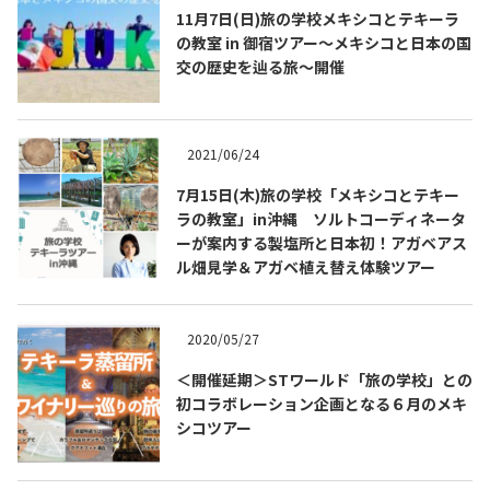
11月7日(日)旅の学校メキシコとテキーラ
の教室 in 御宿ツアー～メキシコと日本の国
交の歴史を辿る旅～開催
2021/06/24
7月15日(木)旅の学校「メキシコとテキー
ラの教室」in沖縄 ソルトコーディネータ
ーが案内する製塩所と日本初！アガベアス
ル畑見学＆アガベ植え替え体験ツアー
2020/05/27
＜開催延期＞STワールド「旅の学校」との
初コラボレーション企画となる６月のメキ
シコツアー