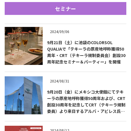
セミナー
2024/09/06
9月21日（土）に池袋のCOLORSOL
QUALIAで「テキーラの原産地呼称獲得50
Tequila Journal SNS
在日メキシコ大使館 SNS
周年・CRT（テキーラ規制委員会）創設30
周年記念セミナー＆パーティー」を開催
2024/08/31
9月20日（金）にメキシコ大使館にてテキ
ーラの原産地呼称獲得50周年および、CRT
創設30周年を記念してCRT（テキーラ規制
委員）より来日するアルバ・アビレス氏を
ゲストにお迎えしたテキーラセミナー＆試
飲会を開催
2024/08/12