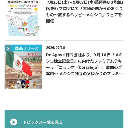
7月25日(土) – 9月03日(木)蔦屋書店3号館1
階 旅行フロアにて「太陽の国からのおくり
もの～旅するハッピーメキシコ」フェアを
開催
2026/07/30
商品リリース
De Agave 株式会社より、9 月 16 日「メキ
シコ独立記念日」に向けたプレミアムテキ
ーラ 『コラレホ（Corralejo）』 展開のご
案内〜 メキシコ独立の父ゆかりのプレミア
ムテキーラ 〜
トピックス一覧を見る