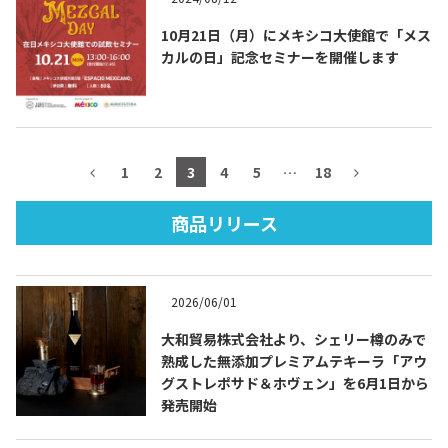
10月21日（月）にメキシコ大使館で「メス
カルの日」記念セミナーを開催します
TEQUILA JOURNAL
About
テキーラとは
1
2
3
4
5
…
18
テキーラのつくり方
テキーラマーケット
商品リリース
テキーラの飲み方
テキーラマップ
2026/06/01
メキシコ料理
メキシコ旅行
大和貿易株式会社より、シェリー樽のみで
メキシコの記念日
トピックス
熟成した無添加プレミアムテキーラ「アウ
グストレポサド＆ホヴェン」を6月1日から
発売開始
イベント一覧
テキーラ・メスカルが 飲めるバー
＆レストラン