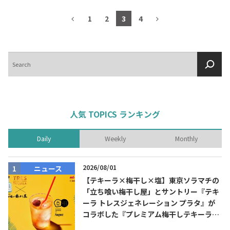
1
2
3
4
検
索
人気 TOPICS ランキング
Daily
Weekly
Monthly
2026/08/01
ニュース
【テキーラ×梅干し×塩】東京ソラマチの
「立ち喰い梅干し屋」とサントリー『テキ
ーラ トレスジェネレーション プラタ』が
コラボした『プレミアム梅干しテキーラソ
ーダ』を8月限定メニューに！