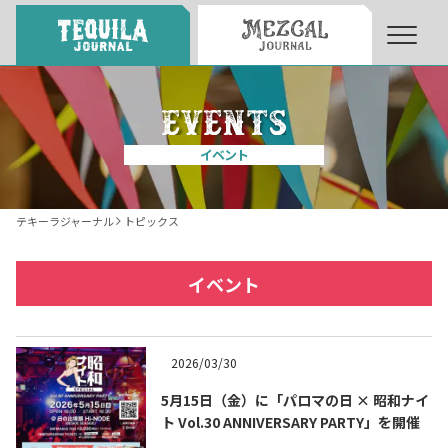
About
About Tequila Journal
イベント
テキーラとは
What’s Tequila
テキーラジャーナル
トピックス
テキーラのつくり方
How to Make Tequila
イベント
テキーラマーケット
Tequila Market
2026/03/30
5月15日（金）に「パロマの日 × 昭和ナイ
テキーラの飲み方
How to Drink Tequila
ト Vol.30 ANNIVERSARY PARTY」を開催