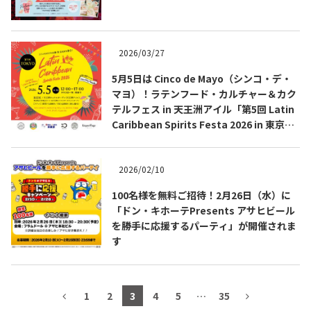
テキーラマップ
Tequila Map
2026/03/27
5月5日は Cinco de Mayo（シンコ・デ・
メキシコ料理
Cuisines of Mexico
マヨ）！ラテンフード・カルチャー＆カク
テルフェス in 天王洲アイル「第5回 Latin
Caribbean Spirits Festa 2026 in 東京」
メキシコ旅行
Travel of Mexico
開催
2026/02/10
メキシコの記念日
Events of Mexico
100名様を無料ご招待！2月26日（水）に
「ドン・キホーテPresents アサヒビール
を勝手に応援するパーティ」が開催されま
トピックス一覧
イベント一覧
す
Topics List
Events List
テキーラ・メスカルが飲める
お問合せ
1
2
3
4
5
…
35
バー＆レストラン
Contact
Bar & Restaurant