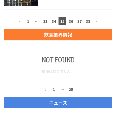
1
…
33
34
35
36
37
38
TEQUILA JOURNAL
飲食業界情報
About
テキーラとは
テキーラのつくり方
テキーラマーケット
NOT FOUND
テキーラの飲み方
テキーラマップ
投稿はありません。
メキシコ料理
メキシコ旅行
1
…
25
メキシコの記念日
トピックス
ニュース
イベント一覧
テキーラ・メスカルが 飲めるバー
＆レストラン