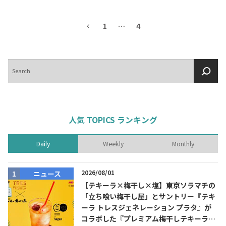
1
…
4
検
索
人気 TOPICS ランキング
Daily
Weekly
Monthly
2026/08/01
ニュース
【テキーラ×梅干し×塩】東京ソラマチの
「立ち喰い梅干し屋」とサントリー『テキ
ーラ トレスジェネレーション プラタ』が
コラボした『プレミアム梅干しテキーラソ