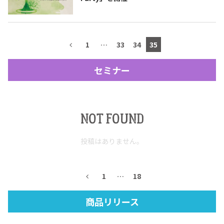
テキーラマップ
Tequila Map
1
…
33
34
35
メキシコ料理
Cuisines of Mexico
セミナー
メキシコ旅行
Travel of Mexico
NOT FOUND
メキシコの記念日
Events of Mexico
投稿はありません。
トピックス一覧
イベント一覧
1
…
18
Topics List
Events List
商品リリース
テキーラ・メスカルが飲める
お問合せ
バー＆レストラン
Contact
Bar & Restaurant