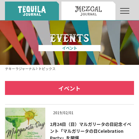
About
About Tequila Journal
イベント
テキーラとは
What’s Tequila
テキーラジャーナル
トピックス
テキーラのつくり方
How to Make Tequila
イベント
テキーラマーケット
Tequila Market
2019/02/01
2月24日（日）マルガリータの日記念イベ
テキーラの飲み方
How to Drink Tequila
ント「マルガリータの日Celebration
Party」を開催