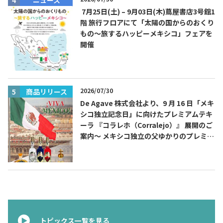
7月25日(土) – 9月03日(木)蔦屋書店3号館1
階 旅行フロアにて「太陽の国からのおくり
もの～旅するハッピーメキシコ」フェアを
開催
2026/07/30
商品リリース
De Agave 株式会社より、9 月 16 日「メキ
シコ独立記念日」に向けたプレミアムテキ
ーラ 『コラレホ（Corralejo）』 展開のご
案内〜 メキシコ独立の父ゆかりのプレミア
ムテキーラ 〜
トピックス一覧を見る