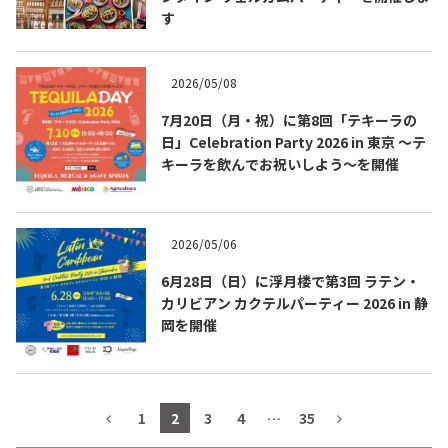
す
テキーラマップ
Tequila Map
2026/05/08
メキシコ料理
Cuisines of Mexico
7月20日（月・祝）に第8回「テキーラの
日」Celebration Party 2026 in 東京 ～テ
キーラを飲んでお祝いしよう～を開催
メキシコ旅行
Travel of Mexico
2026/05/06
メキシコの記念日
Events of Mexico
6月28日（日）に浮月楼で第3回 ラテン・
カリビアン カクテルパーティー 2026 in 静
岡を開催
トピックス一覧
イベント一覧
Topics List
Events List
テキーラ・メスカルが飲める
1
2
3
4
…
35
お問合せ
バー＆レストラン
Contact
Bar & Restaurant