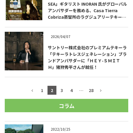
SEA」ギタリスト INORAN 氏がグローバル
アンバサダーを務める、Casa Tierra
Cobriza蒸留所のラグジュアリーテキーラ
をビックカメラ新宿東口店で先行発売会開
催。
2026/04/07
サントリー株式会社のプレミアムテキーラ
「テキーラトレスジェネレーション」ブラ
ンドアンバサダーに「ＨＥＹ-ＳＭＩＴ
Ｈ」猪狩秀平さんが就任！
1
2
3
4
…
28
コラム
2022/10/25