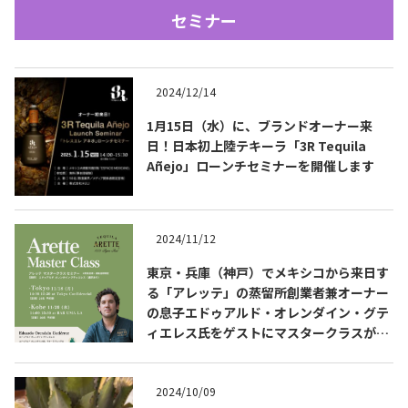
セミナー
2024/12/14
1月15日（水）に、ブランドオーナー来
日！日本初上陸テキーラ「3R Tequila
Añejo」ローンチセミナーを開催します
Tequila Journal SNS
在日メキシコ大使館 SNS
2024/11/12
東京・兵庫（神戸）でメキシコから来日す
る「アレッテ」の蒸留所創業者兼オーナー
の息子エドゥアルド・オレンダイン・グテ
ィエレス氏をゲストにマスタークラスが開
催されます
2024/10/09