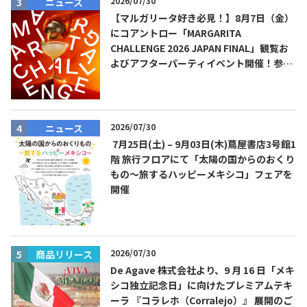
2026/07/30
ニュース
【マルガリータ好き必見！】8月7日（金）
にコアントロー「MARGARITA
CHALLENGE 2026 JAPAN FINAL」観覧お
よびアフターパーティイベント開催！参加
費無料！
2026/07/30
ニュース
7月25日(土) – 9月03日(木)蔦屋書店3号館1
階 旅行フロアにて「太陽の国からのおくり
もの～旅するハッピーメキシコ」フェアを
開催
2026/07/30
商品リリース
De Agave 株式会社より、9 月 16 日「メキ
シコ独立記念日」に向けたプレミアムテキ
ーラ 『コラレホ（Corralejo）』 展開のご