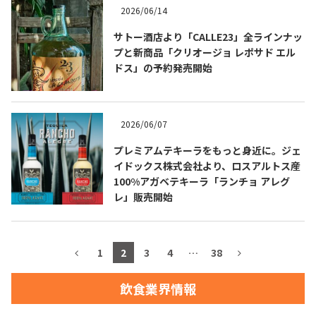
2026/06/14
お問合せ
プライバシーポリシー
サイトマップ
サトー酒店より「CALLE23」全ラインナッ
プと新商品「クリオージョ レポサド エル
ドス」の予約発売開始
2026/06/07
プレミアムテキーラをもっと身近に。ジェ
イドックス株式会社より、ロスアルトス産
100%アガベテキーラ「ランチョ アレグ
レ」販売開始
1
2
3
4
…
38
飲食業界情報