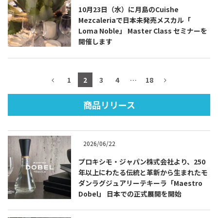
10月23日（水）に月島のCuishe
Mezcaleriaで日本未発売メスカル「
Loma Noble」 Master Class セミナーを
開催します
TEQUILA JOURNAL
About
テキーラとは
1
2
3
4
…
18
テキーラのつくり方
テキーラマーケット
商品リリース
テキーラの飲み方
テキーラマップ
2026/06/22
メキシコ料理
メキシコ旅行
プロキシモ・ジャパン株式会社より、250
年以上にわたる伝統と革新から生まれたモ
メキシコの記念日
トピックス
ダンラグジュアリーテキーラ「Maestro
Dobel」 日本での正式展開を開始
イベント一覧
テキーラ・メスカルが 飲めるバー
＆レストラン