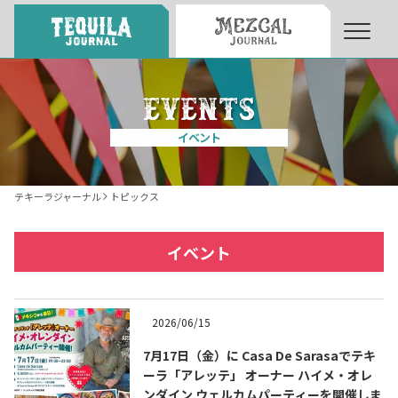
About
About Tequila Journal
イベント
テキーラとは
What’s Tequila
テキーラジャーナル
トピックス
テキーラのつくり方
How to Make Tequila
イベント
テキーラマーケット
Tequila Market
2026/06/15
7月17日（金）に Casa De Sarasaでテキ
テキーラの飲み方
How to Drink Tequila
ーラ「アレッテ」 オーナー ハイメ・オレ
ンダイン ウェルカムパーティーを開催しま