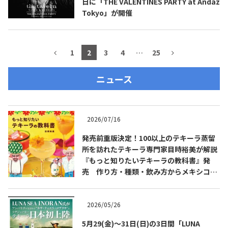
日に「THE VALENTINES PARTY at Andaz
Tokyo」が開催
1
2
3
4
…
25
ニュース
2026/07/16
発売前重版決定！100以上のテキーラ蒸留
所を訪れたテキーラ専門家目時裕美が解説
『もっと知りたいテキーラの教科書』発
売 作り方・種類・飲み方からメキシコ文
化まで解説
2026/05/26
5月29(金)～31日(日)の3日間「LUNA