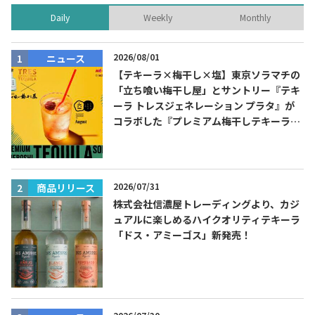
Daily
Weekly
Monthly
2026/08/01
ニュース
【テキーラ×梅干し×塩】東京ソラマチの
「立ち喰い梅干し屋」とサントリー『テキ
ーラ トレスジェネレーション プラタ』が
コラボした『プレミアム梅干しテキーラソ
ーダ』を8月限定メニューに！
2026/07/31
商品リリース
株式会社信濃屋トレーディングより、カジ
ュアルに楽しめるハイクオリティテキーラ
「ドス・アミーゴス」新発売！