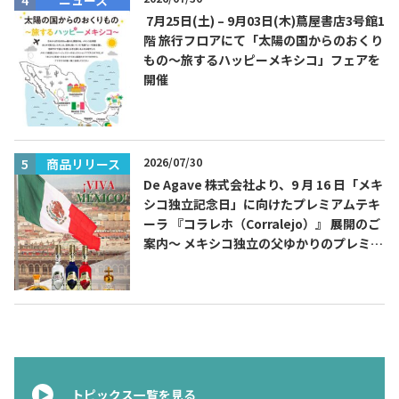
7月25日(土) – 9月03日(木)蔦屋書店3号館1
階 旅行フロアにて「太陽の国からのおくり
もの～旅するハッピーメキシコ」フェアを
開催
2026/07/30
商品リリース
De Agave 株式会社より、9 月 16 日「メキ
シコ独立記念日」に向けたプレミアムテキ
ーラ 『コラレホ（Corralejo）』 展開のご
案内〜 メキシコ独立の父ゆかりのプレミア
ムテキーラ 〜
トピックス一覧を見る