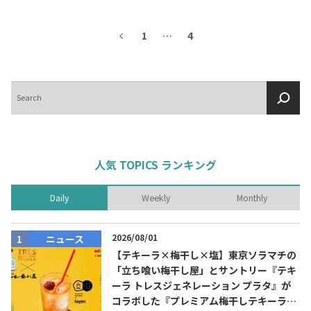
1
…
4
検
索
人気 TOPICS ランキング
Daily
Weekly
Monthly
2026/08/01
ニュース
【テキーラ×梅干し×塩】東京ソラマチの
「立ち喰い梅干し屋」とサントリー『テキ
ーラ トレスジェネレーション プラタ』が
コラボした『プレミアム梅干しテキーラソ