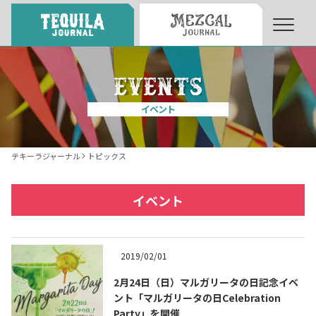
About
About Tequila Journal
イベント
テキーラとは
What’s Tequila
テキーラジャーナル
トピックス
テキーラのつくり方
How to Make Tequila
イベント
テキーラマーケット
Tequila Market
2019/02/01
2月24日（日）マルガリータの日記念イベ
テキーラの飲み方
How to Drink Tequila
ント「マルガリータの日Celebration
Party」を開催