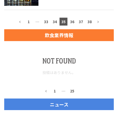
1
…
33
34
35
36
37
38
TEQUILA JOURNAL
飲食業界情報
About
テキーラとは
テキーラのつくり方
テキーラマーケット
NOT FOUND
テキーラの飲み方
テキーラマップ
投稿はありません。
メキシコ料理
メキシコ旅行
1
…
25
メキシコの記念日
トピックス
ニュース
イベント一覧
テキーラ・メスカルが 飲めるバー
＆レストラン