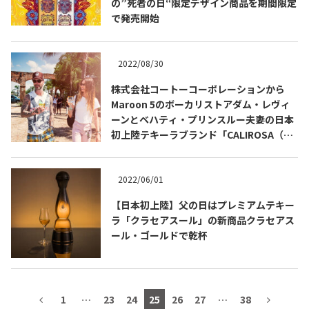
の”死者の日“限定デザイン商品を期間限定
で発売開始
2022/08/30
TEQUILA JOURNAL
株式会社コートーコーポレーションから
Maroon 5のボーカリストアダム・レヴィ
About
テキーラとは
ーンとベハティ・プリンスルー夫妻の日本
初上陸テキーラブランド「CALIROSA（カ
テキーラのつくり方
テキーラマーケット
リロサ）」発売開始
テキーラの飲み方
テキーラマップ
2022/06/01
【日本初上陸】父の日はプレミアムテキー
メキシコ料理
メキシコ旅行
ラ「クラセアスール」の新商品クラセアス
ール・ゴールドで乾杯
メキシコの記念日
トピックス
イベント一覧
テキーラ・メスカルが 飲めるバー
＆レストラン
1
…
23
24
25
26
27
…
38