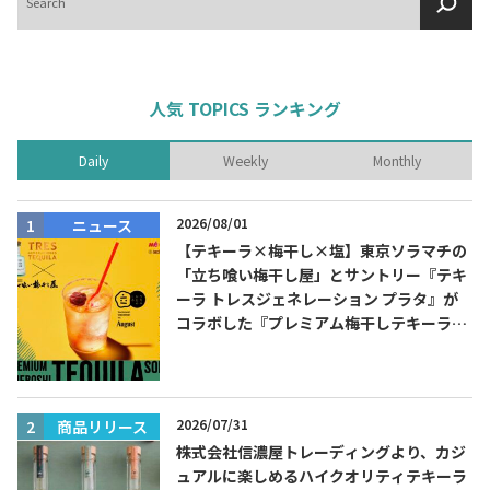
索
人気 TOPICS ランキング
Daily
Weekly
Monthly
2026/08/01
ニュース
【テキーラ×梅干し×塩】東京ソラマチの
「立ち喰い梅干し屋」とサントリー『テキ
ーラ トレスジェネレーション プラタ』が
コラボした『プレミアム梅干しテキーラソ
ーダ』を8月限定メニューに！
2026/07/31
商品リリース
株式会社信濃屋トレーディングより、カジ
ュアルに楽しめるハイクオリティテキーラ