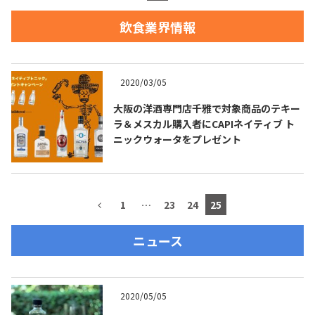
飲食業界情報
お問合せ
プライバシーポリシー
サイトマップ
2020/03/05
大阪の洋酒専門店千雅で対象商品のテキー
ラ＆メスカル購入者にCAPIネイティブ ト
ニックウォータをプレゼント
1
…
23
24
25
ニュース
2020/05/05