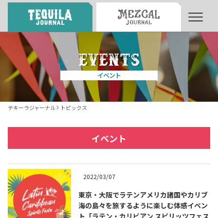
About
About Tequila Journal
イベント
テキーラとは
What’s Tequila
テキーラジャーナル
トピックス
テキーラのつくり方
How to Make Tequila
イベント
テキーラマーケット
Tequila Market
2022/03/07
東京・大阪でラテンアメリカ諸国やカリブ
テキーラの飲み方
How to Drink Tequila
海の島々を旅するように楽しむ体感イベン
ト「ラテン・カリビアン スピリッツフェス