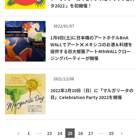
タ2022 」を初開催！
テキーラマップ
Tequila Map
2022/01/07
メキシコ料理
Cuisines of Mexico
1月8日(土)に日本橋のアートホテルBnA
WALLでアート
メキシコのお酒＆料理を
提供する巨大壁画アート4thWALLクロー
ジングパーティーが開催
メキシコ旅行
Travel of Mexico
2021/12/08
メキシコの記念日
Events of Mexico
2022年2月20日（日）に「マルガリータの
日」Celebration Party 2022を開催
トピックス一覧
イベント一覧
Topics List
Events List
テキーラ・メスカルが飲める
お問合せ
1
…
23
24
25
26
27
…
35
バー＆レストラン
Contact
Bar & Restaurant