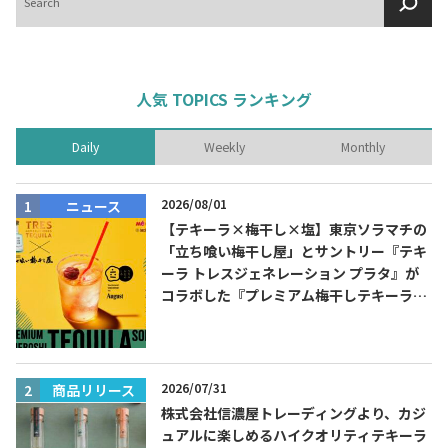
索
人気 TOPICS ランキング
Daily
Weekly
Monthly
2026/08/01
ニュース
【テキーラ×梅干し×塩】東京ソラマチの
「立ち喰い梅干し屋」とサントリー『テキ
ーラ トレスジェネレーション プラタ』が
コラボした『プレミアム梅干しテキーラソ
ーダ』を8月限定メニューに！
2026/07/31
商品リリース
株式会社信濃屋トレーディングより、カジ
ュアルに楽しめるハイクオリティテキーラ