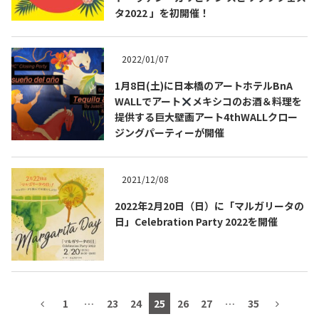
タ2022 」を初開催！
テキーラマップ
Tequila Map
2022/01/07
メキシコ料理
Cuisines of Mexico
1月8日(土)に日本橋のアートホテルBnA
WALLでアート
メキシコのお酒＆料理を
提供する巨大壁画アート4thWALLクロー
ジングパーティーが開催
メキシコ旅行
Travel of Mexico
2021/12/08
メキシコの記念日
Events of Mexico
2022年2月20日（日）に「マルガリータの
日」Celebration Party 2022を開催
トピックス一覧
イベント一覧
Topics List
Events List
テキーラ・メスカルが飲める
お問合せ
1
…
23
24
25
26
27
…
35
バー＆レストラン
Contact
Bar & Restaurant