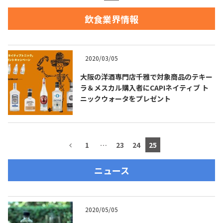
飲食業界情報
お問合せ
プライバシーポリシー
サイトマップ
2020/03/05
大阪の洋酒専門店千雅で対象商品のテキー
ラ＆メスカル購入者にCAPIネイティブ ト
ニックウォータをプレゼント
1
…
23
24
25
ニュース
2020/05/05