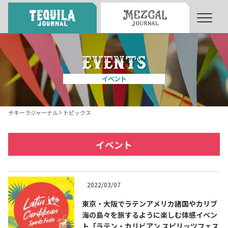
About
About Tequila Journal
イベント
テキーラとは
What’s Tequila
テキーラジャーナル
トピックス
テキーラのつくり方
How to Make Tequila
イベント
テキーラマーケット
Tequila Market
2022/03/07
東京・大阪でラテンアメリカ諸国やカリブ
テキーラの飲み方
How to Drink Tequila
海の島々を旅するように楽しむ体感イベン
ト「ラテン・カリビアン スピリッツフェス