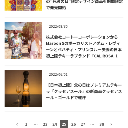
の”死者の日“限定デザイン商品を期間限定
で発売開始
2022/08/30
TEQUILA JOURNAL
株式会社コートーコーポレーションから
Maroon 5のボーカリストアダム・レヴィ
About
テキーラとは
ーンとベハティ・プリンスルー夫妻の日本
初上陸テキーラブランド「CALIROSA（カ
テキーラのつくり方
テキーラマーケット
リロサ）」発売開始
テキーラの飲み方
テキーラマップ
2022/06/01
【日本初上陸】父の日はプレミアムテキー
メキシコ料理
メキシコ旅行
ラ「クラセアスール」の新商品クラセアス
ール・ゴールドで乾杯
メキシコの記念日
トピックス
イベント一覧
テキーラ・メスカルが 飲めるバー
＆レストラン
1
…
23
24
25
26
27
…
38