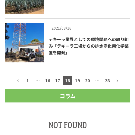
2021/08/16
テキーラ業界としての環境問題への取り組
み「テキーラ工場からの排水浄化用化学装
置を開発」
1
…
16
17
18
19
20
…
28
コラム
NOT FOUND