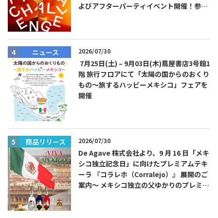
よびアフターパーティイベント開催！参加
費無料！
2026/07/30
ニュース
7月25日(土) – 9月03日(木)蔦屋書店3号館1
階 旅行フロアにて「太陽の国からのおくり
もの～旅するハッピーメキシコ」フェアを
開催
2026/07/30
商品リリース
De Agave 株式会社より、9 月 16 日「メキ
シコ独立記念日」に向けたプレミアムテキ
ーラ 『コラレホ（Corralejo）』 展開のご
案内〜 メキシコ独立の父ゆかりのプレミア
ムテキーラ 〜