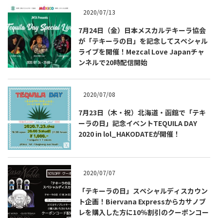
2020/07/13
7月24日（金）日本メスカルテキーラ協会
が「テキーラの日」を記念してスペシャル
ライブを開催！Mezcal Love Japanチャ
ンネルで20時配信開始
2020/07/08
7月23日（木・祝）北海道・函館で「テキ
ーラの日」記念イベントTEQUILA DAY
2020 in lol_HAKODATEが開催！
COPYRIGHT © JUAST All rights reserved.
2020/07/07
「テキーラの日」スペシャルディスカウン
ト企画！Biervana Expressからカサノブ
レを購入した方に10％割引のクーポンコー