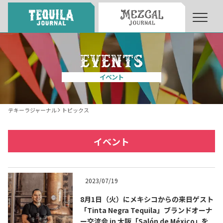
About
About Tequila Journal
イベント
テキーラとは
What’s Tequila
テキーラジャーナル
トピックス
テキーラのつくり方
How to Make Tequila
イベント
テキーラマーケット
Tequila Market
2023/07/19
8月1日（火）にメキシコからの来日ゲスト
テキーラの飲み方
How to Drink Tequila
「Tinta Negra Tequila」ブランドオーナ
ー交流会 in 大阪「Salón de México」を