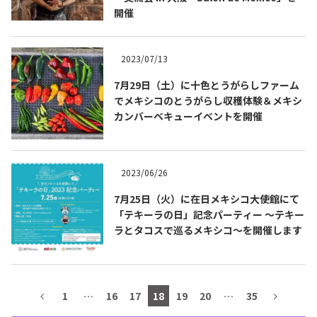
開催
テキーラマップ
Tequila Map
2023/07/13
メキシコ料理
Cuisines of Mexico
7月29日（土）に十色とうがらしファーム
でメキシコのとうがらし収穫体験＆メキシ
カンバーベキューイベントを開催
メキシコ旅行
Travel of Mexico
2023/06/26
メキシコの記念日
Events of Mexico
7月25日（火）に在日メキシコ大使館にて
「テキーラの日」記念パーティー ～テキー
ラとタコスで巡るメキシコ～を開催します
トピックス一覧
イベント一覧
Topics List
Events List
テキーラ・メスカルが飲める
1
…
16
17
18
19
20
…
35
お問合せ
バー＆レストラン
Contact
Bar & Restaurant