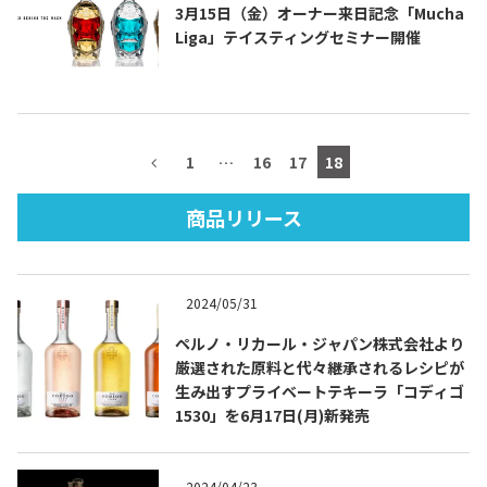
3月15日（金）オーナー来日記念「Mucha
Liga」テイスティングセミナー開催
TEQUILA JOURNAL
1
…
16
17
18
About
テキーラとは
商品リリース
テキーラのつくり方
テキーラマーケット
テキーラの飲み方
テキーラマップ
2024/05/31
メキシコ料理
メキシコ旅行
ペルノ・リカール・ジャパン株式会社より
厳選された原料と代々継承されるレシピが
メキシコの記念日
トピックス
生み出すプライベートテキーラ「コディゴ
1530」を6月17日(月)新発売
イベント一覧
テキーラ・メスカルが 飲めるバー
＆レストラン
2024/04/23