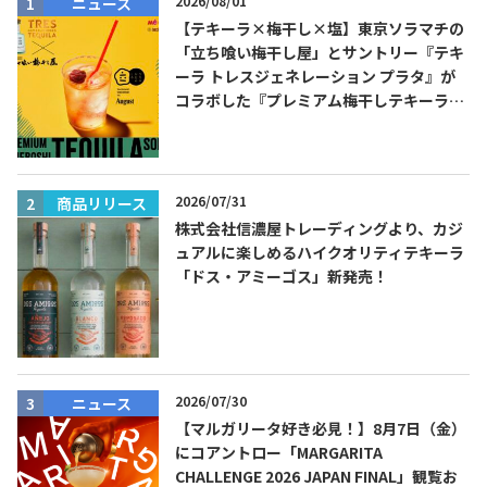
2026/08/01
ニュース
【テキーラ×梅干し×塩】東京ソラマチの
「立ち喰い梅干し屋」とサントリー『テキ
ーラ トレスジェネレーション プラタ』が
コラボした『プレミアム梅干しテキーラソ
ーダ』を8月限定メニューに！
2026/07/31
商品リリース
株式会社信濃屋トレーディングより、カジ
ュアルに楽しめるハイクオリティテキーラ
「ドス・アミーゴス」新発売！
2026/07/30
ニュース
【マルガリータ好き必見！】8月7日（金）
にコアントロー「MARGARITA
CHALLENGE 2026 JAPAN FINAL」観覧お