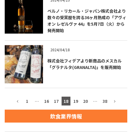
ペルノ・リカール・ジャパン株式会社より
お問合せ
プライバシーポリシー
サイトマップ
数々の受賞歴を誇る36ヶ月熟成の「アヴィ
オン レゼルヴァ 44」を5月7日（火）から
発売開始
2024/04/18
株式会社フィデアより新商品のメスカル
「グラナルタ(GRANALTA)」を販売開始
1
…
16
17
18
19
20
…
38
飲食業界情報