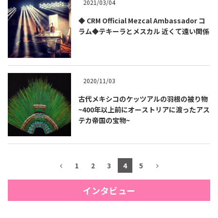
2021/03/04
◆ CRM Official Mezcal Ambassador コ
ラム◆テキーラとメスカル 近くて遠い関係
2020/11/03
古代メキシコのケッツアルの羽根の被り物
~400年以上前にオーストリアに渡ったアス
テカ帝国の宝物~
1
2
3
4
5
インタビュー