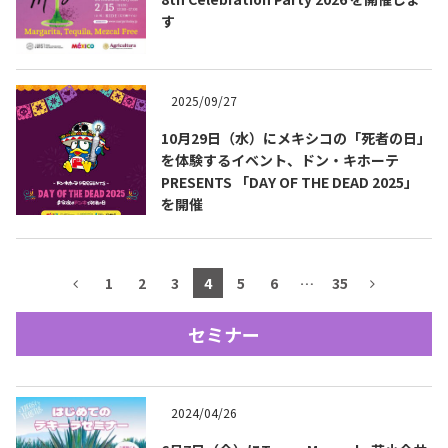
す
テキーラマップ
Tequila Map
2025/09/27
メキシコ料理
Cuisines of Mexico
10月29日（水）にメキシコの「死者の日」
を体験するイベント、ドン・キホーテ
PRESENTS 「DAY OF THE DEAD 2025」
メキシコ旅行
Travel of Mexico
を開催
メキシコの記念日
Events of Mexico
1
2
3
4
5
6
…
35
セミナー
トピックス一覧
イベント一覧
Topics List
Events List
2024/04/26
テキーラ・メスカルが飲める
お問合せ
バー＆レストラン
Contact
Bar & Restaurant