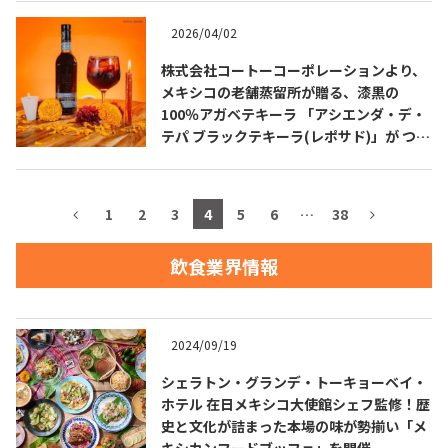
2026/04/02
お問合せ
プライバシーポリシー
サイトマップ
株式会社コートーコーポレーションより、
メキシコの老舗蒸留所が贈る、漆黒の
100％アガベテキーラ 「アシエンダ・デ・
テパ ブラックテキーラ(レポサド)」が つい
に日本上陸！
1
2
3
4
5
6
…
38
飲食業界情報
2024/09/19
シェラトン・グランデ・トーキョーベイ・
ホテル 在日メキシコ大使館シェフ監修！歴
史と文化が詰まった本場の味が勢揃い「メ
キシカンフードブッフェ」を開催