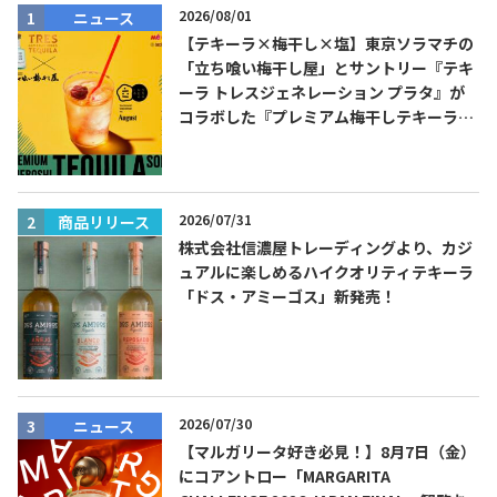
2026/08/01
ニュース
【テキーラ×梅干し×塩】東京ソラマチの
「立ち喰い梅干し屋」とサントリー『テキ
ーラ トレスジェネレーション プラタ』が
コラボした『プレミアム梅干しテキーラソ
ーダ』を8月限定メニューに！
2026/07/31
商品リリース
株式会社信濃屋トレーディングより、カジ
ュアルに楽しめるハイクオリティテキーラ
「ドス・アミーゴス」新発売！
2026/07/30
ニュース
【マルガリータ好き必見！】8月7日（金）
にコアントロー「MARGARITA