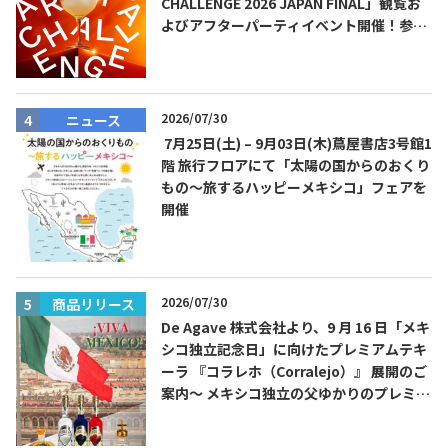
CHALLENGE 2026 JAPAN FINAL」観覧お
よびアフターパーティイベント開催！参加
費無料！
2026/07/30
ニュース
7月25日(土) – 9月03日(木)蔦屋書店3号館1
階 旅行フロアにて「太陽の国からのおくり
もの～旅するハッピーメキシコ」フェアを
開催
2026/07/30
商品リリース
De Agave 株式会社より、9 月 16 日「メキ
シコ独立記念日」に向けたプレミアムテキ
ーラ 『コラレホ（Corralejo）』 展開のご
案内〜 メキシコ独立の父ゆかりのプレミア
ムテキーラ 〜