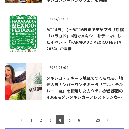
2024/09/12
9月14日(土)～9月16日まで東急プラザ原宿
「ハラカド」6階でメキシコをテーマにし
たイベント「HARAKADO MEXICO FESTA
2024」が開催
2024/08/04
メキシコ・テキーラ地区でつくられる、地
COPYRIGHT © JUAST All rights reserved.
元人気ナンバーワンテキーラ「エル・テキ
レーニョ」を使用したカクテルが首都圏の
HUGEモダンメキシカーノレストラン各店
舗で新登場
1
2
3
4
5
6
…
25