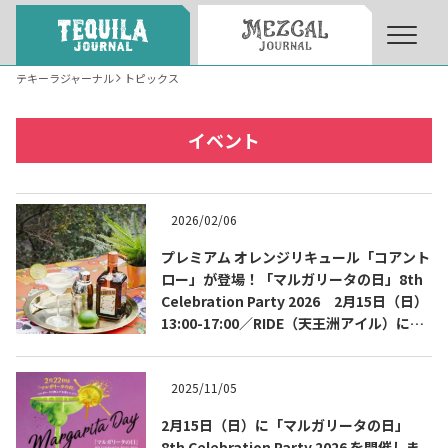
テキーラジャーナル
トピックス
About
About Tequila Journal
イベント
テキーラとは
What’s Tequila
2026/02/06
テキーラのつくり方
プレミアム オレンジリキュール「コアント
How to Make Tequila
ロー」が登場！「マルガリータの日」8th
Celebration Party 2026 2月15日（日）
13:00-17:00／RIDE（天王洲アイル）にて
テキーラマーケット
Tequila Market
開催
2025/11/05
テキーラの飲み方
How to Drink Tequila
2月15日（日）に「マルガリータの日」
8th Celebration Party 2026 を開催しま