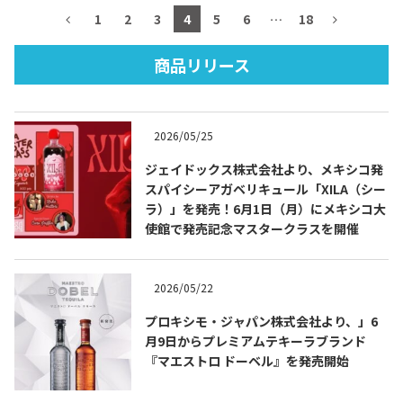
1
2
3
4
5
6
…
18
商品リリース
TEQUILA JOURNAL
2026/05/25
About
テキーラとは
ジェイドックス株式会社より、メキシコ発
テキーラのつくり方
テキーラマーケット
スパイシーアガベリキュール「XILA（シー
ラ）」を発売！6月1日（月）にメキシコ大
使館で発売記念マスタークラスを開催
テキーラの飲み方
テキーラマップ
メキシコ料理
メキシコ旅行
2026/05/22
プロキシモ・ジャパン株式会社より、」6
メキシコの記念日
トピックス
月9日からプレミアムテキーラブランド
『マエストロ ドーベル』を発売開始
イベント一覧
テキーラ・メスカルが 飲めるバー
＆レストラン