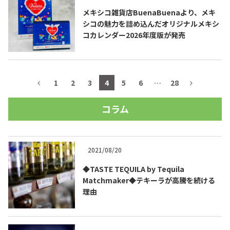
メキシコ雑貨店BuenaBuenaより、メキ
シコの魅力を詰め込んだオリジナルメキシ
コカレンダー2026年度版が発売
1
2
3
4
5
6
…
28
コラム
2021/08/20
◆TASTE TEQUILA by Tequila
Matchmaker◆テキーラが高騰を続ける
理由