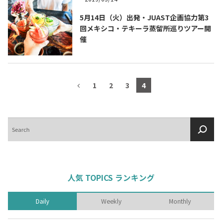
5月14日（火）出発・JUAST企画協力第3
回メキシコ・テキーラ蒸留所巡りツアー開
催
1
2
3
4
検
索
人気 TOPICS ランキング
Daily
Weekly
Monthly