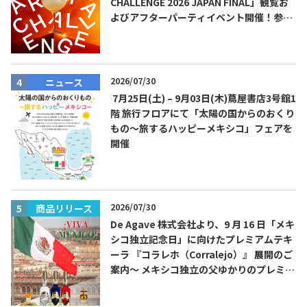
CHALLENGE 2026 JAPAN FINAL」観覧お
よびアフターパーティイベント開催！参加
費無料！
2026/07/30
ニュース
7月25日(土) – 9月03日(木)蔦屋書店3号館1
階 旅行フロアにて「太陽の国からのおくり
もの～旅するハッピーメキシコ」フェアを
開催
2026/07/30
商品リリース
De Agave 株式会社より、9 月 16 日「メキ
シコ独立記念日」に向けたプレミアムテキ
ーラ 『コラレホ（Corralejo）』 展開のご
案内〜 メキシコ独立の父ゆかりのプレミア
ムテキーラ 〜