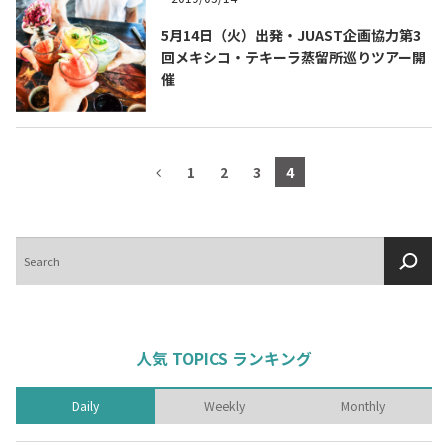
5月14日（火）出発・JUAST企画協力第3
回メキシコ・テキーラ蒸留所巡りツアー開
催
1
2
3
4
検
索
人気 TOPICS ランキング
Daily
Weekly
Monthly