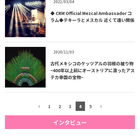
2021/03/04
◆ CRM Official Mezcal Ambassador コ
ラム◆テキーラとメスカル 近くて遠い関係
2020/11/03
古代メキシコのケッツアルの羽根の被り物
~400年以上前にオーストリアに渡ったアス
テカ帝国の宝物~
1
2
3
4
5
インタビュー