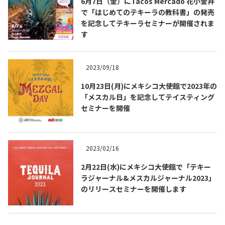
6月7日（金）にTacos Mercado 花小金井
プライバシーポリシー
で「はじめてのテキーラの教科書」の発売
ホーム
を記念してテキーラセミナーが開催されま
メキシコの記念日
す
メキシコ料理
2021
2022
2023/09/18
2023
メスカルジャーナル
10月23日(月)にメキシコ大使館で2023年の
About
「メスカル日」を記念してテイスティング
メキシコのお酒
セミナーを開催
メスカルとは？
メスカルのつくり方
メスカルマップ
2023
2023/02/16
テキーラとは
2月22日(水)にメキシコ大使館で「テキー
テキーラマーケット
ラジャーナル&メスカルジャーナル2023」
2020
のリリースセミナーを開催します
2021
2022
2023
テキーラの飲み方