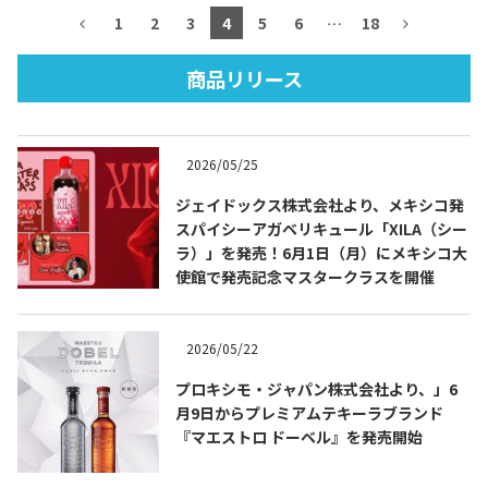
テキーラマップ
1
2
3
4
5
6
…
18
蒸留所紹介
2019
商品リリース
2020
2021
2022
2023
2026/05/25
メキシコ旅行
ジェイドックス株式会社より、メキシコ発
応援メッセージ
スパイシーアガベリキュール「XILA（シー
トピックス
ラ）」を発売！6月1日（月）にメキシコ大
テキーラ＆メスカルが飲めるバー＆レストラン
使館で発売記念マスタークラスを開催
テキーラのつくり方
2026/05/22
プロキシモ・ジャパン株式会社より、」6
月9日からプレミアムテキーラブランド
『マエストロ ドーベル』を発売開始