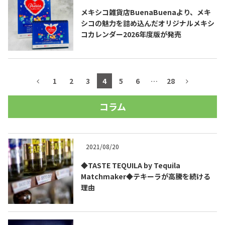
メキシコ雑貨店BuenaBuenaより、メキ
シコの魅力を詰め込んだオリジナルメキシ
コカレンダー2026年度版が発売
1
2
3
4
5
6
…
28
コラム
2021/08/20
◆TASTE TEQUILA by Tequila
Matchmaker◆テキーラが高騰を続ける
理由