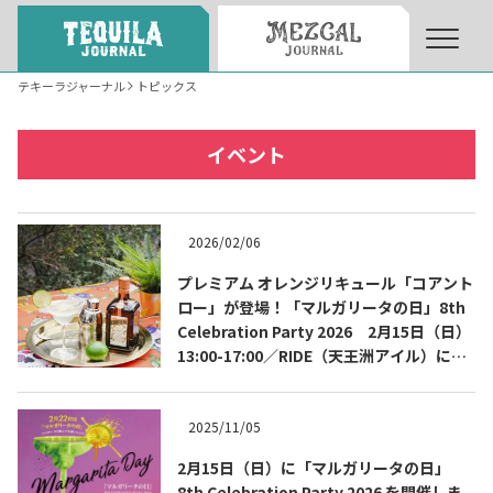
テキーラジャーナル
トピックス
トピックス一覧
イベント一覧
Topics List
Events List
イベント
テキーラ・メスカルが飲める
お問合せ
バー＆レストラン
Contact
Bar & Restaurant
2026/02/06
プレミアム オレンジリキュール「コアント
ロー」が登場！「マルガリータの日」8th
Celebration Party 2026 2月15日（日）
13:00-17:00／RIDE（天王洲アイル）にて
開催
2025/11/05
Tequila Journal SNS
在日メキシコ大使館 SNS
2月15日（日）に「マルガリータの日」
8th Celebration Party 2026 を開催しま