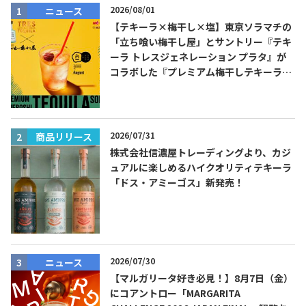
2026/08/01
ニュース
【テキーラ×梅干し×塩】東京ソラマチの
「立ち喰い梅干し屋」とサントリー『テキ
ーラ トレスジェネレーション プラタ』が
コラボした『プレミアム梅干しテキーラソ
ーダ』を8月限定メニューに！
2026/07/31
商品リリース
株式会社信濃屋トレーディングより、カジ
ュアルに楽しめるハイクオリティテキーラ
「ドス・アミーゴス」新発売！
2026/07/30
ニュース
【マルガリータ好き必見！】8月7日（金）
にコアントロー「MARGARITA