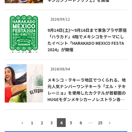
COPYRIGHT © JUAST All rights reserved.
2024/09/12
9月14日(土)～9月16日まで東急プラザ原宿
「ハラカド」6階でメキシコをテーマにし
たイベント「HARAKADO MEXICO FESTA
2024」が開催
2024/08/04
メキシコ・テキーラ地区でつくられる、地
元人気ナンバーワンテキーラ「エル・テキ
レーニョ」を使用したカクテルが首都圏の
HUGEモダンメキシカーノレストラン各店
舗で新登場
1
2
3
4
5
6
…
25