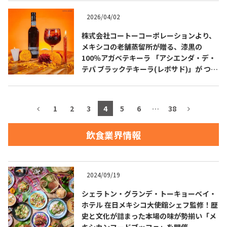
2026/04/02
株式会社コートーコーポレーションより、
メキシコの老舗蒸留所が贈る、漆黒の
100％アガベテキーラ 「アシエンダ・デ・
テパ ブラックテキーラ(レポサド)」が つい
に日本上陸！
1
2
3
4
5
6
…
38
飲食業界情報
2024/09/19
シェラトン・グランデ・トーキョーベイ・
ホテル 在日メキシコ大使館シェフ監修！歴
史と文化が詰まった本場の味が勢揃い「メ
キシカンフードブッフェ」を開催