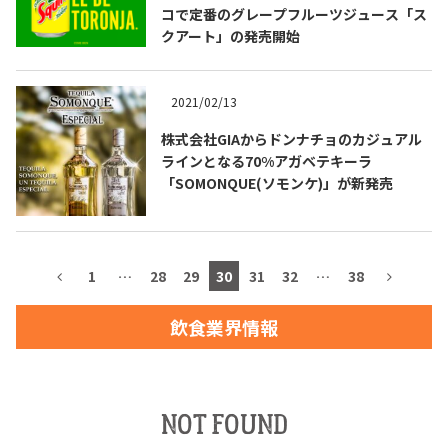
コで定番のグレープフルーツジュース「ス
クアート」の発売開始
TEQUILA JOURNAL
2021/02/13
株式会社GIAからドンナチョのカジュアル
About
テキーラとは
ラインとなる70%アガベテキーラ
「SOMONQUE(ソモンケ)」が新発売
テキーラのつくり方
テキーラマーケット
テキーラの飲み方
テキーラマップ
1
…
28
29
30
31
32
…
38
メキシコ料理
メキシコ旅行
飲食業界情報
メキシコの記念日
トピックス
イベント一覧
テキーラ・メスカルが 飲めるバー
NOT FOUND
＆レストラン