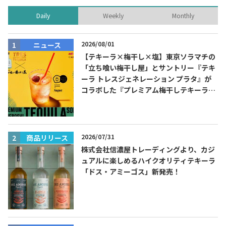
Daily
Weekly
Monthly
2026/08/01
ニュース
【テキーラ×梅干し×塩】東京ソラマチの
「立ち喰い梅干し屋」とサントリー『テキ
ーラ トレスジェネレーション プラタ』が
コラボした『プレミアム梅干しテキーラソ
ーダ』を8月限定メニューに！
2026/07/31
商品リリース
株式会社信濃屋トレーディングより、カジ
ュアルに楽しめるハイクオリティテキーラ
「ドス・アミーゴス」新発売！