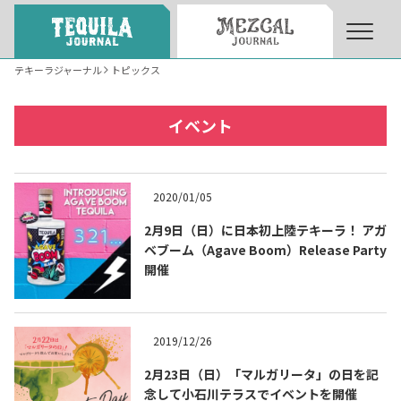
テキーラジャーナル
トピックス
About
About Tequila Journal
イベント
テキーラとは
What’s Tequila
2020/01/05
テキーラのつくり方
2月9日（日）に日本初上陸テキーラ！ アガ
How to Make Tequila
ベブーム（Agave Boom）Release Party
開催
テキーラマーケット
Tequila Market
2019/12/26
テキーラの飲み方
How to Drink Tequila
2月23日（日）「マルガリータ」の日を記
念して小石川テラスでイベントを開催