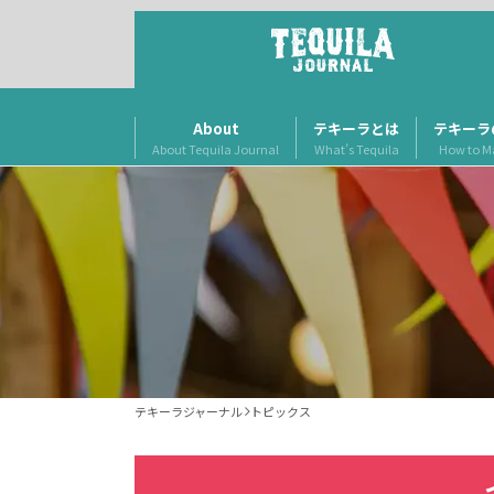
About
テキーラとは
テキーラ
About Tequila Journal
What’s Tequila
How to M
テキーラジャーナル
トピックス