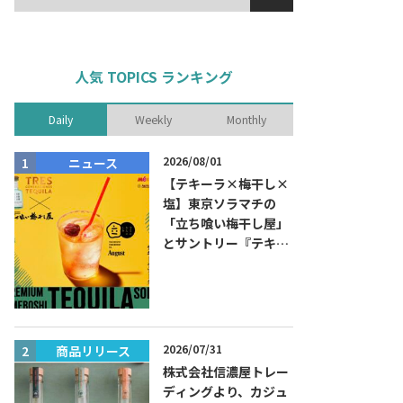
人気 TOPICS ランキング
Daily
Weekly
Monthly
2026/08/01
ニュース
商品リリー
【テキーラ×梅干し×
塩】東京ソラマチの
「立ち喰い梅干し屋」
とサントリー『テキー
ラ トレスジェネレーシ
ョン プラタ』がコラボ
した『プレミアム梅干
しテキーラソーダ』を
8月限定メニューに！
2026/07/31
商品リリース
ニュース
株式会社信濃屋トレー
ディングより、カジュ