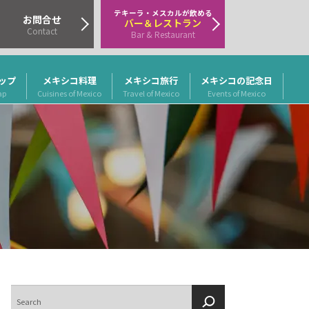
テキーラ・メスカルが飲める
お問合せ
バー＆レストラン
Contact
Bar & Restaurant
ップ
メキシコ料理
メキシコ旅行
メキシコの記念日
ap
Cuisines of Mexico
Travel of Mexico
Events of Mexico
検
索