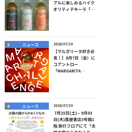
アルに楽しめるハイク
オリティテキーラ「ド
ス・アミーゴス」新発
売！
2026/07/30
ニュース
商品リリー
【マルガリータ好き必
見！】8月7日（金）に
コアントロー
「MARGARITA
CHALLENGE 2026
JAPAN FINAL」観覧お
よびアフターパーティ
イベント開催！参加費
無料！
2026/07/30
ニュース
ニュース
7月25日(土) – 9月03
日(木)蔦屋書店3号館1
階 旅行フロアにて「太