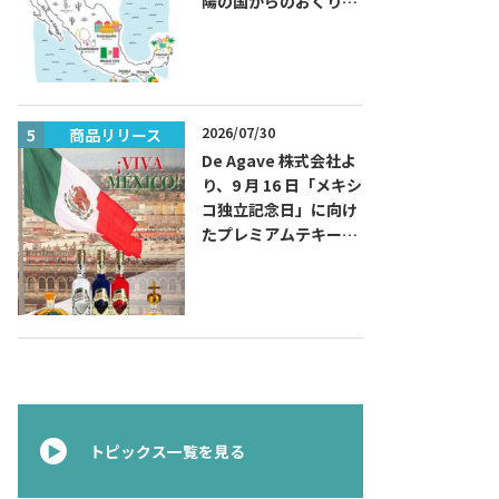
陽の国からのおくりも
の～旅するハッピーメ
キシコ」フェアを開催
2026/07/30
商品リリース
商品リリー
De Agave 株式会社よ
り、9 月 16 日「メキシ
コ独立記念日」に向け
たプレミアムテキーラ
『コラレホ
（Corralejo）』 展開
のご案内〜 メキシコ独
立の父ゆかりのプレミ
アムテキーラ 〜
トピックス一覧を見る