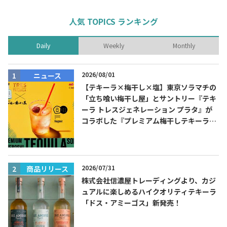
人気 TOPICS ランキング
Daily
Weekly
Monthly
2026/08/01
ニュース
【テキーラ×梅干し×塩】東京ソラマチの
「立ち喰い梅干し屋」とサントリー『テキ
ーラ トレスジェネレーション プラタ』が
コラボした『プレミアム梅干しテキーラソ
ーダ』を8月限定メニューに！
2026/07/31
商品リリース
株式会社信濃屋トレーディングより、カジ
ュアルに楽しめるハイクオリティテキーラ
「ドス・アミーゴス」新発売！