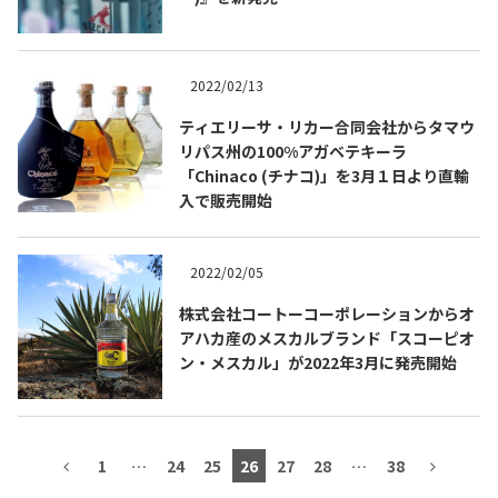
2022/02/13
TEQUILA JOURNAL
ティエリーサ・リカー合同会社からタマウ
リパス州の100%アガベテキーラ
About
テキーラとは
「Chinaco (チナコ)」を3月１日より直輸
入で販売開始
テキーラのつくり方
テキーラマーケット
2022/02/05
テキーラの飲み方
テキーラマップ
株式会社コートーコーポレーションからオ
アハカ産のメスカルブランド「スコーピオ
メキシコ料理
メキシコ旅行
ン・メスカル」が2022年3月に発売開始
メキシコの記念日
トピックス
イベント一覧
テキーラ・メスカルが 飲めるバー
1
…
24
25
26
27
28
…
38
＆レストラン