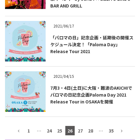
BAR AND GRILL
テキーラマップ
Tequila Map
2021/06/17
メキシコ料理
Cuisines of Mexico
「パロマの日」記念企画・延期後の開催ス
ケジュール決定！「Paloma Day」
Release Tour 2021
メキシコ旅行
Travel of Mexico
2021/04/15
メキシコの記念日
Events of Mexico
7月3・4日(土日)に大阪・難波のAKICHIで
パロマの日記念企画Paloma Day 2021
Release Tour in OSAKAを開催
トピックス一覧
イベント一覧
Topics List
Events List
テキーラ・メスカルが飲める
1
…
24
25
26
27
28
…
35
お問合せ
バー＆レストラン
Contact
Bar & Restaurant