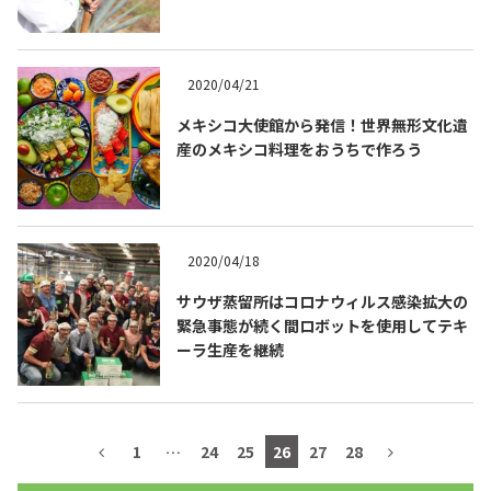
2020/04/21
メキシコ大使館から発信！世界無形文化遺
産のメキシコ料理をおうちで作ろう
2020/04/18
サウザ蒸留所はコロナウィルス感染拡大の
COPYRIGHT © JUAST All rights reserved.
緊急事態が続く間ロボットを使用してテキ
ーラ生産を継続
1
…
24
25
26
27
28