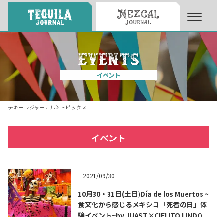
About
About Tequila Journal
イベント
テキーラとは
What’s Tequila
テキーラジャーナル
トピックス
テキーラのつくり方
How to Make Tequila
イベント
テキーラマーケット
Tequila Market
2021/09/30
10月30・31日(土日)Día de los Muertos ~
テキーラの飲み方
How to Drink Tequila
食文化から感じるメキシコ「死者の日」体
験イベント~by JUAST×CIELITO LINDO