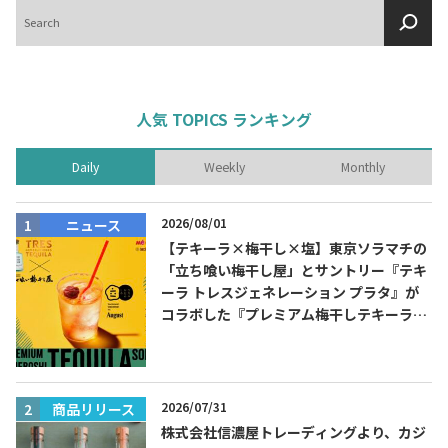
検
索
人気 TOPICS ランキング
Daily
Weekly
Monthly
2026/08/01
ニュース
【テキーラ×梅干し×塩】東京ソラマチの
「立ち喰い梅干し屋」とサントリー『テキ
ーラ トレスジェネレーション プラタ』が
コラボした『プレミアム梅干しテキーラソ
ーダ』を8月限定メニューに！
2026/07/31
商品リリース
株式会社信濃屋トレーディングより、カジ