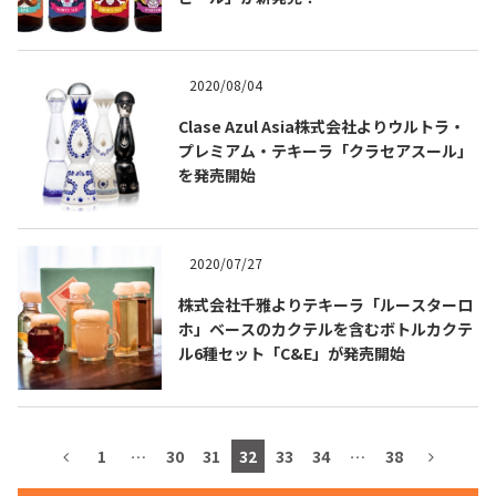
2020/08/04
TEQUILA JOURNAL
Clase Azul Asia株式会社よりウルトラ・
プレミアム・テキーラ「クラセアスール」
About
テキーラとは
を発売開始
テキーラのつくり方
テキーラマーケット
2020/07/27
テキーラの飲み方
テキーラマップ
株式会社千雅よりテキーラ「ルースターロ
ホ」ベースのカクテルを含むボトルカクテ
メキシコ料理
メキシコ旅行
ル6種セット「C&E」が発売開始
メキシコの記念日
トピックス
イベント一覧
テキーラ・メスカルが 飲めるバー
1
…
30
31
32
33
34
…
38
＆レストラン