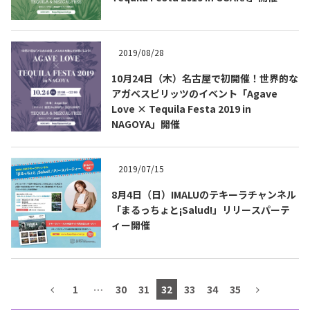
テキーラマップ
Tequila Map
2019/08/28
10月24日（木）名古屋で初開催！世界的な
メキシコ料理
Cuisines of Mexico
アガベスピリッツのイベント「Agave
Love × Tequila Festa 2019 in
NAGOYA」開催
メキシコ旅行
Travel of Mexico
2019/07/15
メキシコの記念日
Events of Mexico
8月4日（日）IMALUのテキーラチャンネル
「まるっちょと¡Salud!」リリースパーテ
ィー開催
トピックス一覧
イベント一覧
Topics List
Events List
テキーラ・メスカルが飲める
1
…
30
31
32
33
34
35
お問合せ
バー＆レストラン
Contact
Bar & Restaurant