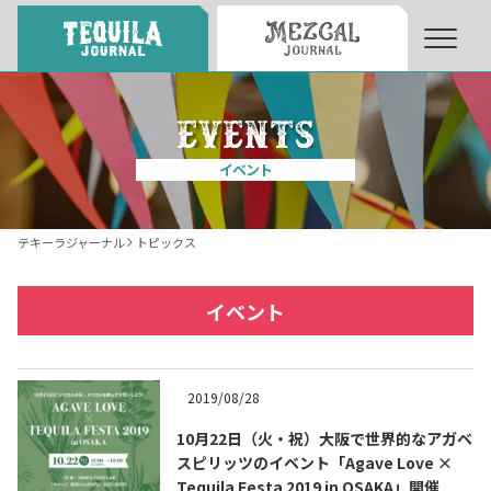
About
About Tequila Journal
イベント
テキーラとは
What’s Tequila
テキーラジャーナル
トピックス
テキーラのつくり方
How to Make Tequila
イベント
テキーラマーケット
Tequila Market
2019/08/28
10月22日（火・祝）大阪で世界的なアガベ
テキーラの飲み方
How to Drink Tequila
スピリッツのイベント「Agave Love ×
Tequila Festa 2019 in OSAKA」開催