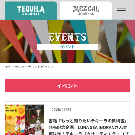
About
About Tequila Journal
イベント
テキーラとは
What’s Tequila
テキーラジャーナル
トピックス
テキーラのつくり方
How to Make Tequila
イベント
テキーラマーケット
Tequila Market
2026/07/21
書籍『もっと知りたいテキーラの教科書』
テキーラの飲み方
How to Drink Tequila
発売記念企画。LUNA SEA INORANさん登
壇決定！テキーラ「カサ・ティエラ・コブ