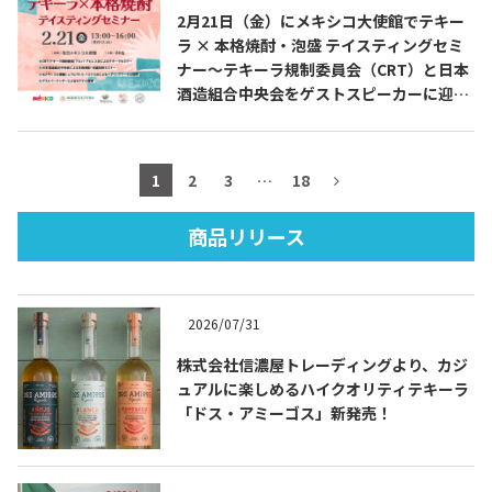
2月21日（金）にメキシコ大使館でテキー
ラ × 本格焼酎・泡盛 テイスティングセミ
ナー～テキーラ規制委員会（CRT）と日本
酒造組合中央会をゲストスピーカーに迎え
TEQUILA JOURNAL
たスペシャル企画～を開催します
About
テキーラとは
1
2
3
…
18
テキーラのつくり方
テキーラマーケット
商品リリース
テキーラの飲み方
テキーラマップ
2026/07/31
メキシコ料理
メキシコ旅行
株式会社信濃屋トレーディングより、カジ
ュアルに楽しめるハイクオリティテキーラ
メキシコの記念日
トピックス
「ドス・アミーゴス」新発売！
イベント一覧
テキーラ・メスカルが 飲めるバー
＆レストラン