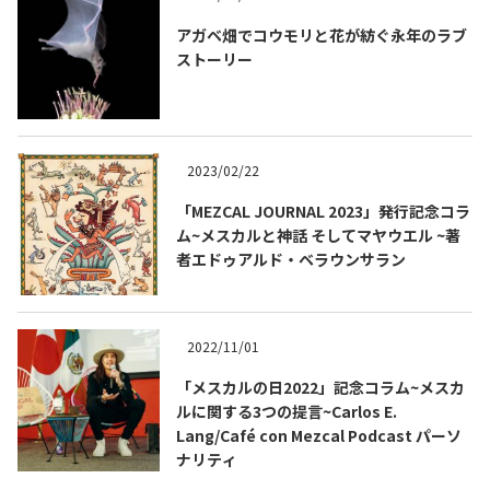
アガベ畑でコウモリと花が紡ぐ永年のラブ
ストーリー
2023/02/22
「MEZCAL JOURNAL 2023」発行記念コラ
ム~メスカルと神話 そしてマヤウエル ~著
者エドゥアルド・ベラウンサラン
2022/11/01
「メスカルの日2022」記念コラム~メスカ
ルに関する3つの提言~Carlos E.
Lang/Café con Mezcal Podcast パーソ
ナリティ