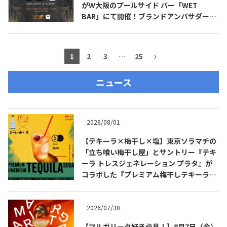
がW大阪のプールサイド バー「WET
BAR」にて開催！ブランドアンバサダーの
高橋 卓志 氏（九月のライオン）も登場！
1
2
3
…
25
ニュース
2026/08/01
【テキーラ×梅干し×塩】東京ソラマチの
「立ち喰い梅干し屋」とサントリー『テキ
ーラ トレスジェネレーション プラタ』が
コラボした『プレミアム梅干しテキーラソ
ーダ』を8月限定メニューに！
2026/07/30
【マルガリータ好き必見！】8月7日（金）