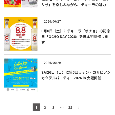
リザ」を楽しみながら、テキーラの魅力を
テキーラマップ
Tequila Map
知る出版記念トークイベント 8月3日
（月）代官山 蔦屋書店にて開催！書籍『も
っと知りたいテキーラの教科書』発売記念
2026/06/27
企画。
メキシコ料理
Cuisines of Mexico
8月8日（土）にテキーラ「オチョ」の記念
日「OCHO DAY 2026」を日本初開催しま
す
メキシコ旅行
Travel of Mexico
2026/06/20
メキシコの記念日
Events of Mexico
7月26日（日）に第5回ラテン・カリビアン
カクテルパーティー2026 in 大阪開催
トピックス一覧
イベント一覧
Topics List
Events List
テキーラ・メスカルが飲める
1
2
3
…
35
お問合せ
バー＆レストラン
Contact
Bar & Restaurant