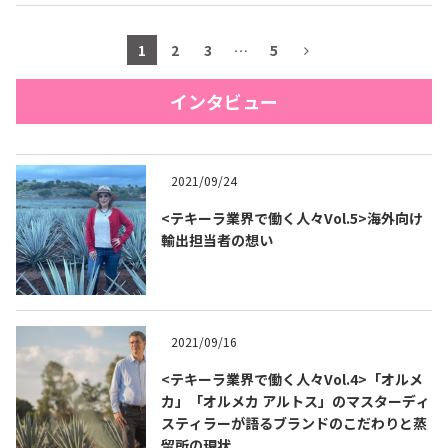
1
2
3
…
5
インタビュー
2021/09/24
<テキーラ業界で働く人々Vol.5>海外向け
輸出担当者の想い
2021/09/16
<テキーラ業界で働く人々Vol.4>「オルメ
カ」「オルメカ アルトス」のマスターディ
スティラーが語るブランドのこだわりと蒸
留所の現状