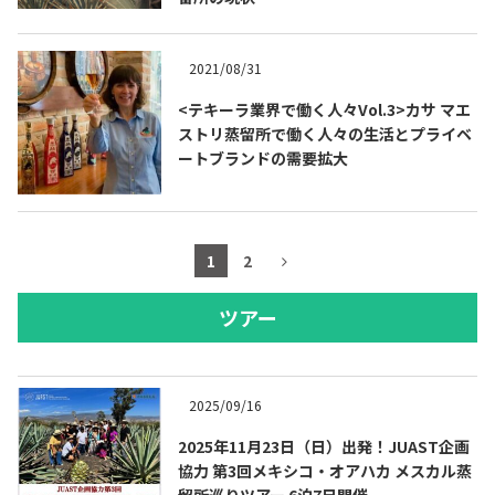
2021/08/31
<テキーラ業界で働く人々Vol.3>カサ マエ
ストリ蒸留所で働く人々の生活とプライベ
ートブランドの需要拡大
1
2
ツアー
2025/09/16
2025年11月23日（日）出発！JUAST企画
協力 第3回メキシコ・オアハカ メスカル蒸
留所巡りツアー 6泊7日開催