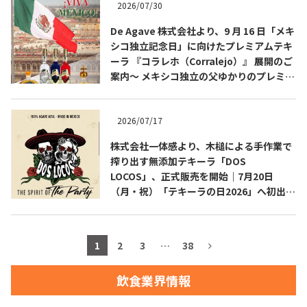
2026/07/30
お問合せ
プライバシーポリシー
サイトマップ
De Agave 株式会社より、9 月 16 日「メキ
シコ独立記念日」に向けたプレミアムテキ
ーラ 『コラレホ（Corralejo）』 展開のご
案内〜 メキシコ独立の父ゆかりのプレミア
ムテキーラ 〜
2026/07/17
株式会社一体感より、木槌による手作業で
搾り出す無添加テキーラ「DOS
LOCOS」、正式販売を開始｜7月20日
（月・祝）「テキーラの日2026」へ初出
展・試飲ブース設置
1
2
3
…
38
飲食業界情報