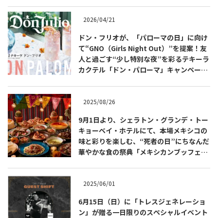
2026/04/21
ドン・フリオが、「パローマの日」に向け
て“GNO（Girls Night Out）”を提案！友
人と過ごす“少し特別な夜”を彩るテキーラ
カクテル「ドン・パローマ」キャンペーン
を展開
2025/08/26
9月1日より、シェラトン・グランデ・トー
キョーベイ・ホテルにて、本場メキシコの
COPYRIGHT © JUAST All rights reserved.
味と彩りを楽しむ、“死者の日”にちなんだ
華やかな食の祭典「メキシカンブッフェ」
を開催
2025/06/01
6月15日（日）に「トレスジェネレーショ
ン」が贈る一日限りのスペシャルイベント