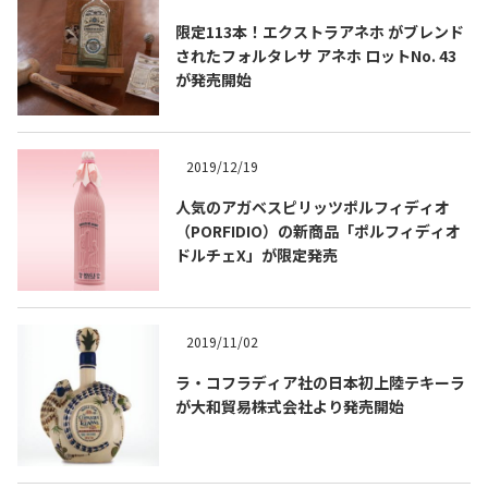
限定113本！エクストラアネホ がブレンド
されたフォルタレサ アネホ ロットNo. 43
が発売開始
2019/12/19
Tequila Journal SNS
在日メキシコ大使館 SNS
人気のアガベスピリッツポルフィディオ
（PORFIDIO）の新商品「ポルフィディオ
ドルチェX」が限定発売
2019/11/02
ラ・コフラディア社の日本初上陸テキーラ
が大和貿易株式会社より発売開始