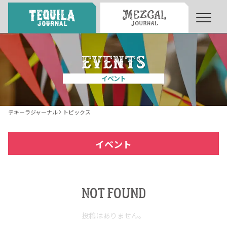
About
About Tequila Journal
イベント
テキーラとは
What’s Tequila
テキーラジャーナル
トピックス
テキーラのつくり方
How to Make Tequila
イベント
テキーラマーケット
Tequila Market
NOT FOUND
テキーラの飲み方
How to Drink Tequila
投稿はありません。