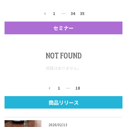
テキーラマップ
Tequila Map
1
…
34
35
セミナー
メキシコ料理
Cuisines of Mexico
NOT FOUND
メキシコ旅行
Travel of Mexico
投稿はありません。
メキシコの記念日
Events of Mexico
1
…
18
トピックス一覧
イベント一覧
商品リリース
Topics List
Events List
テキーラ・メスカルが飲める
お問合せ
バー＆レストラン
2020/02/13
Contact
Bar & Restaurant