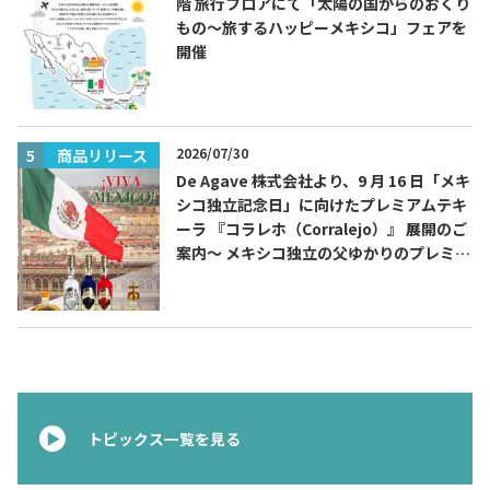
階 旅行フロアにて「太陽の国からのおくり
もの～旅するハッピーメキシコ」フェアを
開催
2026/07/30
商品リリース
De Agave 株式会社より、9 月 16 日「メキ
シコ独立記念日」に向けたプレミアムテキ
ーラ 『コラレホ（Corralejo）』 展開のご
案内〜 メキシコ独立の父ゆかりのプレミア
ムテキーラ 〜
トピックス一覧を見る