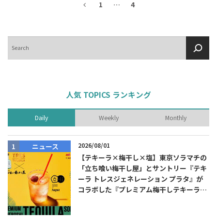
1
…
4
検
索
人気 TOPICS ランキング
Daily
Weekly
Monthly
2026/08/01
ニュース
【テキーラ×梅干し×塩】東京ソラマチの
「立ち喰い梅干し屋」とサントリー『テキ
ーラ トレスジェネレーション プラタ』が
コラボした『プレミアム梅干しテキーラソ
ーダ』を8月限定メニューに！