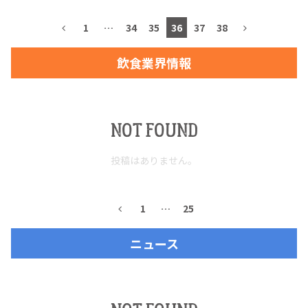
1
…
34
35
36
37
38
飲食業界情報
TEQUILA JOURNAL
About
テキーラとは
NOT FOUND
テキーラのつくり方
テキーラマーケット
投稿はありません。
テキーラの飲み方
テキーラマップ
1
…
25
メキシコ料理
メキシコ旅行
ニュース
メキシコの記念日
トピックス
イベント一覧
テキーラ・メスカルが 飲めるバー
＆レストラン