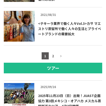
2021/08/31
<テキーラ業界で働く人々Vol.3>カサ マエ
ストリ蒸留所で働く人々の生活とプライベ
ートブランドの需要拡大
1
2
ツアー
2025/09/16
2025年11月23日（日）出発！JUAST企画
協力 第3回メキシコ・オアハカ メスカル蒸
留所巡りツアー 6泊7日開催