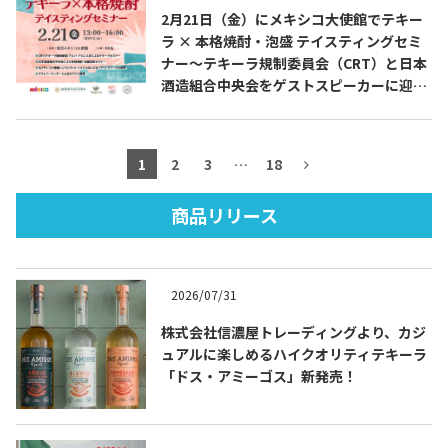
2月21日（金）にメキシコ大使館でテキー
ラ × 本格焼酎・泡盛 テイスティングセミ
ナー～テキーラ規制委員会（CRT）と日本
酒造組合中央会をゲストスピーカーに迎え
TEQUILA JOURNAL
たスペシャル企画～を開催します
About
テキーラとは
1
2
3
…
18
テキーラのつくり方
テキーラマーケット
商品リリース
テキーラの飲み方
テキーラマップ
2026/07/31
メキシコ料理
メキシコ旅行
株式会社信濃屋トレーディングより、カジ
ュアルに楽しめるハイクオリティテキーラ
メキシコの記念日
トピックス
「ドス・アミーゴス」新発売！
イベント一覧
テキーラ・メスカルが 飲めるバー
＆レストラン