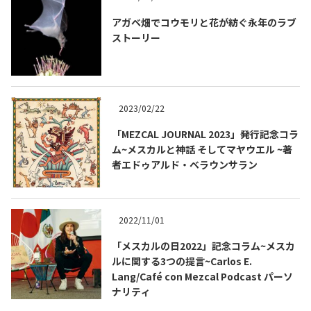
アガベ畑でコウモリと花が紡ぐ永年のラブ
ストーリー
2023/02/22
「MEZCAL JOURNAL 2023」発行記念コラ
ム~メスカルと神話 そしてマヤウエル ~著
者エドゥアルド・ベラウンサラン
2022/11/01
「メスカルの日2022」記念コラム~メスカ
ルに関する3つの提言~Carlos E.
Lang/Café con Mezcal Podcast パーソ
ナリティ