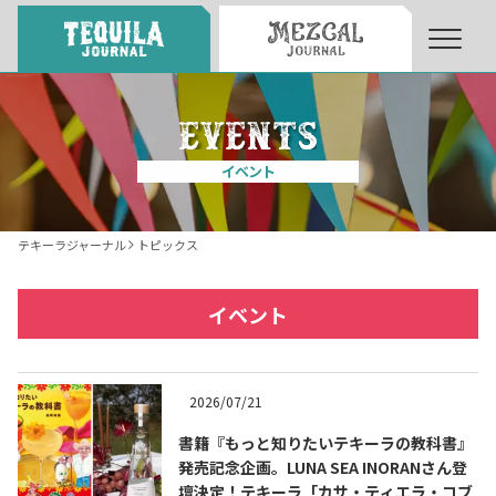
About
About Tequila Journal
イベント
テキーラとは
What’s Tequila
テキーラジャーナル
トピックス
テキーラのつくり方
How to Make Tequila
イベント
テキーラマーケット
Tequila Market
2026/07/21
書籍『もっと知りたいテキーラの教科書』
テキーラの飲み方
How to Drink Tequila
発売記念企画。LUNA SEA INORANさん登
壇決定！テキーラ「カサ・ティエラ・コブ