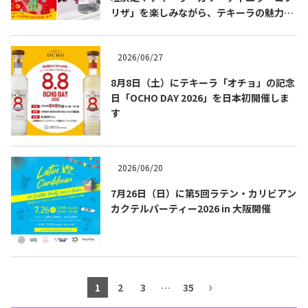
リザ」を楽しみながら、テキーラの魅力を
テキーラマップ
Tequila Map
知る出版記念トークイベント 8月3日
（月）代官山 蔦屋書店にて開催！書籍『も
っと知りたいテキーラの教科書』発売記念
2026/06/27
企画。
メキシコ料理
Cuisines of Mexico
8月8日（土）にテキーラ「オチョ」の記念
日「OCHO DAY 2026」を日本初開催しま
す
メキシコ旅行
Travel of Mexico
2026/06/20
メキシコの記念日
Events of Mexico
7月26日（日）に第5回ラテン・カリビアン
カクテルパーティー2026 in 大阪開催
トピックス一覧
イベント一覧
Topics List
Events List
テキーラ・メスカルが飲める
1
2
3
…
35
お問合せ
バー＆レストラン
Contact
Bar & Restaurant