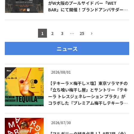
がW大阪のプールサイド バー「WET
BAR」にて開催！ブランドアンバサダーの
高橋 卓志 氏（九月のライオン）も登場！
1
2
3
…
25
ニュース
2026/08/01
【テキーラ×梅干し×塩】東京ソラマチの
「立ち喰い梅干し屋」とサントリー『テキ
ーラ トレスジェネレーション プラタ』が
コラボした『プレミアム梅干しテキーラソ
ーダ』を8月限定メニューに！
2026/07/30
【マルガリータ好き必見！】8月7日（金）