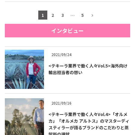
1
2
3
…
5
インタビュー
2021/09/24
<テキーラ業界で働く人々Vol.5>海外向け
輸出担当者の想い
2021/09/16
<テキーラ業界で働く人々Vol.4>「オルメ
カ」「オルメカ アルトス」のマスターディ
スティラーが語るブランドのこだわりと蒸
留所の現状