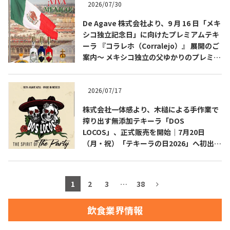
2026/07/30
お問合せ
プライバシーポリシー
サイトマップ
De Agave 株式会社より、9 月 16 日「メキ
シコ独立記念日」に向けたプレミアムテキ
ーラ 『コラレホ（Corralejo）』 展開のご
案内〜 メキシコ独立の父ゆかりのプレミア
ムテキーラ 〜
2026/07/17
株式会社一体感より、木槌による手作業で
搾り出す無添加テキーラ「DOS
LOCOS」、正式販売を開始｜7月20日
（月・祝）「テキーラの日2026」へ初出
展・試飲ブース設置
1
2
3
…
38
飲食業界情報