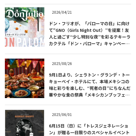
2026/04/21
ドン・フリオが、「パローマの日」に向け
て“GNO（Girls Night Out）”を提案！友
人と過ごす“少し特別な夜”を彩るテキーラ
カクテル「ドン・パローマ」キャンペーン
を展開
2025/08/26
9月1日より、シェラトン・グランデ・トー
キョーベイ・ホテルにて、本場メキシコの
COPYRIGHT © JUAST All rights reserved.
味と彩りを楽しむ、“死者の日”にちなんだ
華やかな食の祭典「メキシカンブッフェ」
を開催
2025/06/01
6月15日（日）に「トレスジェネレーショ
ン」が贈る一日限りのスペシャルイベント