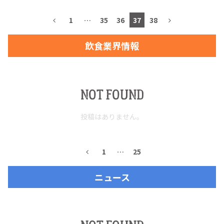
1
…
35
36
37
38
飲食業界情報
TEQUILA JOURNAL
About
テキーラとは
NOT FOUND
テキーラのつくり方
テキーラマーケット
投稿はありません。
テキーラの飲み方
テキーラマップ
1
…
25
メキシコ料理
メキシコ旅行
ニュース
メキシコの記念日
トピックス
イベント一覧
テキーラ・メスカルが 飲めるバー
＆レストラン