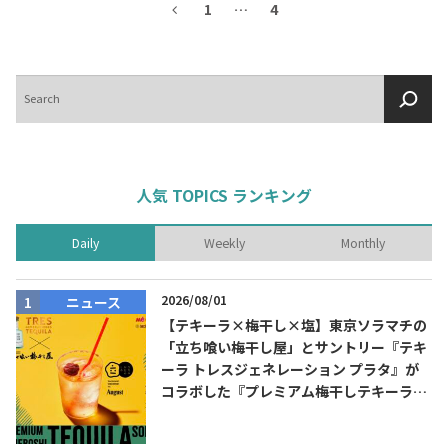
1
…
4
検
索
人気 TOPICS ランキング
Daily
Weekly
Monthly
2026/08/01
ニュース
【テキーラ×梅干し×塩】東京ソラマチの
「立ち喰い梅干し屋」とサントリー『テキ
ーラ トレスジェネレーション プラタ』が
コラボした『プレミアム梅干しテキーラソ
ーダ』を8月限定メニューに！