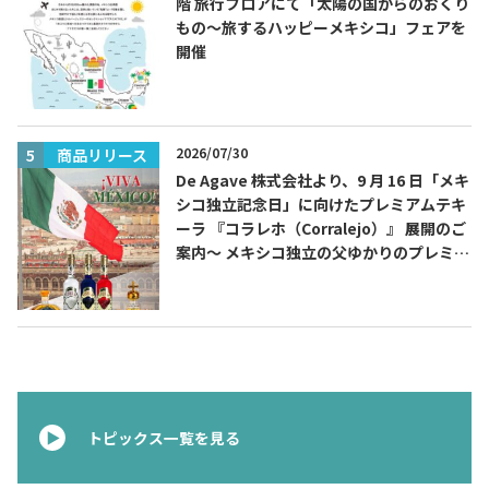
階 旅行フロアにて「太陽の国からのおくり
もの～旅するハッピーメキシコ」フェアを
開催
2026/07/30
商品リリース
De Agave 株式会社より、9 月 16 日「メキ
シコ独立記念日」に向けたプレミアムテキ
ーラ 『コラレホ（Corralejo）』 展開のご
案内〜 メキシコ独立の父ゆかりのプレミア
ムテキーラ 〜
トピックス一覧を見る