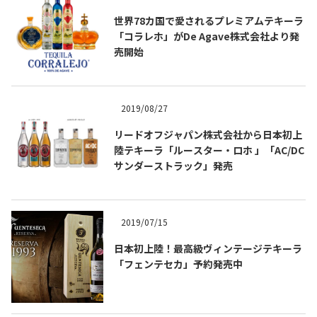
世界78カ国で愛されるプレミアムテキーラ
「コラレホ」がDe Agave株式会社より発
売開始
2019/08/27
Tequila Journal SNS
在日メキシコ大使館 SNS
リードオフジャパン株式会社から日本初上
陸テキーラ「ルースター・ロホ 」「AC/DC
サンダーストラック」発売
2019/07/15
日本初上陸！最高級ヴィンテージテキーラ
「フェンテセカ」予約発売中