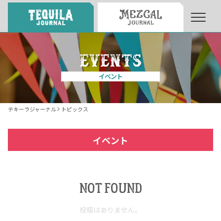
About
About Tequila Journal
イベント
テキーラとは
What’s Tequila
テキーラジャーナル
トピックス
テキーラのつくり方
How to Make Tequila
イベント
テキーラマーケット
Tequila Market
NOT FOUND
テキーラの飲み方
How to Drink Tequila
投稿はありません。