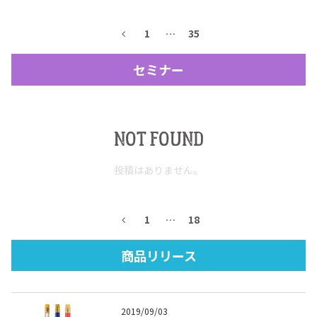
テキーラマップ
Tequila Map
1
…
35
セミナー
メキシコ料理
Cuisines of Mexico
NOT FOUND
メキシコ旅行
Travel of Mexico
投稿はありません。
メキシコの記念日
Events of Mexico
1
…
18
トピックス一覧
イベント一覧
商品リリース
Topics List
Events List
テキーラ・メスカルが飲める
お問合せ
バー＆レストラン
2019/09/03
Contact
Bar & Restaurant