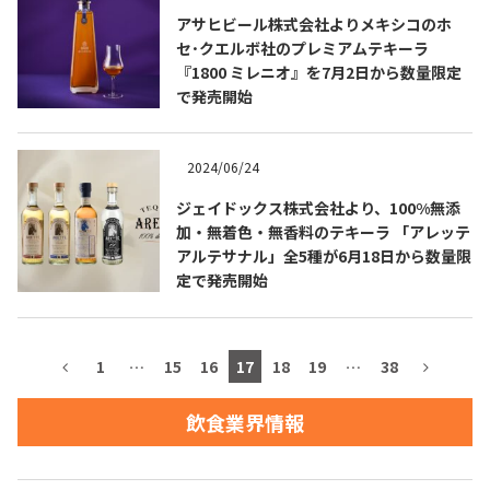
アサヒビール株式会社よりメキシコのホ
お問合せ
プライバシーポリシー
サイトマップ
セ･クエルボ社のプレミアムテキーラ
『1800 ミレニオ』を7月2日から数量限定
で発売開始
2024/06/24
ジェイドックス株式会社より、100%無添
加・無着色・無香料のテキーラ 「アレッテ
アルテサナル」全5種が6月18日から数量限
定で発売開始
1
…
15
16
17
18
19
…
38
飲食業界情報