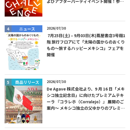
よびアフターパーティイベント開催！参加
費無料！
2026/07/30
ニュース
7月25日(土) – 9月03日(木)蔦屋書店3号館1
階 旅行フロアにて「太陽の国からのおくり
もの～旅するハッピーメキシコ」フェアを
開催
2026/07/30
商品リリース
De Agave 株式会社より、9 月 16 日「メキ
シコ独立記念日」に向けたプレミアムテキ
ーラ 『コラレホ（Corralejo）』 展開のご
案内〜 メキシコ独立の父ゆかりのプレミア
ムテキーラ 〜