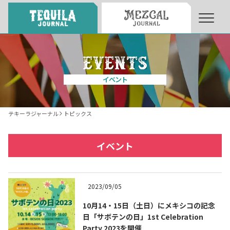
About
About Tequila Journal
イベント
テキーラとは
What’s Tequila
テキーラジャーナル
トピックス
テキーラのつくり方
How to Make Tequila
イベント
テキーラマーケット
Tequila Market
2023/09/05
10月14・15日（土日）にメキシコの記念
テキーラの飲み方
How to Drink Tequila
日「サボテンの日」1st Celebration
Party 2023を開催