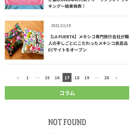
キング～結果発表！
2021/11/19
【LA PUERTA】メキシコ専門旅行会社が職
人の手しごとにこだわったメキシコ民芸品
ECサイトをオープン
1
…
15
16
17
18
19
…
28
コラム
NOT FOUND