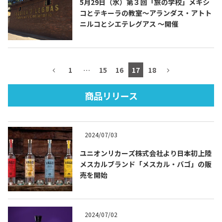
5月29日（水）第３回「旅の学校」メキシ
コとテキーラの教室〜アランダス・アトト
ニルコとシエテレグアス 〜開催
TEQUILA JOURNAL
1
…
15
16
17
18
About
テキーラとは
商品リリース
テキーラのつくり方
テキーラマーケット
テキーラの飲み方
テキーラマップ
2024/07/03
メキシコ料理
メキシコ旅行
ユニオンリカーズ株式会社より日本初上陸
メスカルブランド「メスカル・バゴ」の販
売を開始
メキシコの記念日
トピックス
イベント一覧
テキーラ・メスカルが 飲めるバー
＆レストラン
2024/07/02