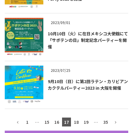
テキーラマップ
Tequila Map
2023/09/01
10月10日（火）に在日メキシコ大使館にて
メキシコ料理
Cuisines of Mexico
「サボテンの日」制定記念パーティーを開
催
メキシコ旅行
Travel of Mexico
2023/07/25
メキシコの記念日
Events of Mexico
9月10日（日）に第2回ラテン・カリビアン
カクテルパーティー2023 in 大阪を開催
トピックス一覧
イベント一覧
Topics List
Events List
1
…
15
16
17
18
19
…
35
テキーラ・メスカルが飲める
お問合せ
バー＆レストラン
Contact
Bar & Restaurant