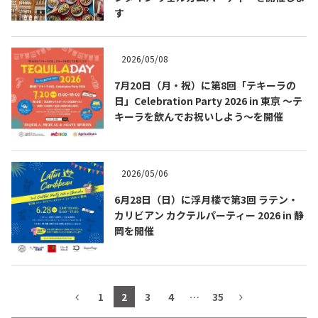
す
テキーラマップ
Tequila Map
2026/05/08
メキシコ料理
Cuisines of Mexico
7月20日（月・祝）に第8回「テキーラの
日」Celebration Party 2026 in 東京 ～テ
キーラを飲んでお祝いしよう～を開催
メキシコ旅行
Travel of Mexico
2026/05/06
メキシコの記念日
Events of Mexico
6月28日（日）に浮月楼で第3回 ラテン・
カリビアン カクテルパーティー 2026 in 静
岡を開催
トピックス一覧
イベント一覧
Topics List
Events List
テキーラ・メスカルが飲める
1
2
3
4
…
35
お問合せ
バー＆レストラン
Contact
Bar & Restaurant