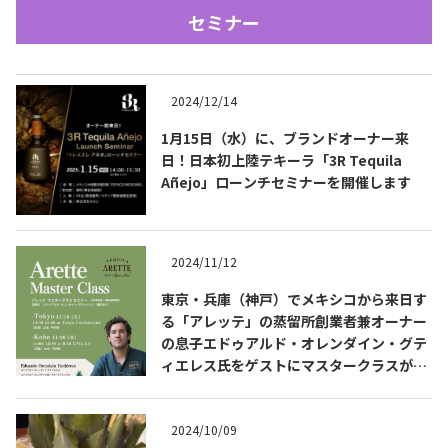
セミナー
2024/12/14
1月15日（水）に、ブランドオーナー来
日！日本初上陸テキーラ「3R Tequila
Añejo」ローンチセミナーを開催します
Tequila Journal SNS
在日メキシコ大使館 SNS
2024/11/12
東京・兵庫（神戸）でメキシコから来日す
る「アレッテ」の蒸留所創業者兼オーナー
の息子エドゥアルド・オレンダイン・グテ
ィエレス氏をゲストにマスタークラスが開
催されます
2024/10/09