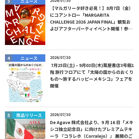
2026/07/30
ニュース
【マルガリータ好き必見！】8月7日（金）
にコアントロー「MARGARITA
CHALLENGE 2026 JAPAN FINAL」観覧お
よびアフターパーティイベント開催！参加
費無料！
2026/07/30
ニュース
7月25日(土) – 9月03日(木)蔦屋書店3号館1
階 旅行フロアにて「太陽の国からのおくり
もの～旅するハッピーメキシコ」フェアを
開催
2026/07/30
商品リリース
De Agave 株式会社より、9 月 16 日「メキ
シコ独立記念日」に向けたプレミアムテキ
ーラ 『コラレホ（Corralejo）』 展開のご