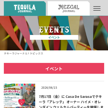
About
About Tequila Journal
イベント
テキーラとは
What’s Tequila
テキーラジャーナル
トピックス
テキーラのつくり方
How to Make Tequila
イベント
テキーラマーケット
Tequila Market
2026/06/15
7月17日（金）に Casa De Sarasaでテキ
テキーラの飲み方
How to Drink Tequila
ーラ「アレッテ」 オーナー ハイメ・オレ
ンダイン ウェルカムパーティーを開催しま