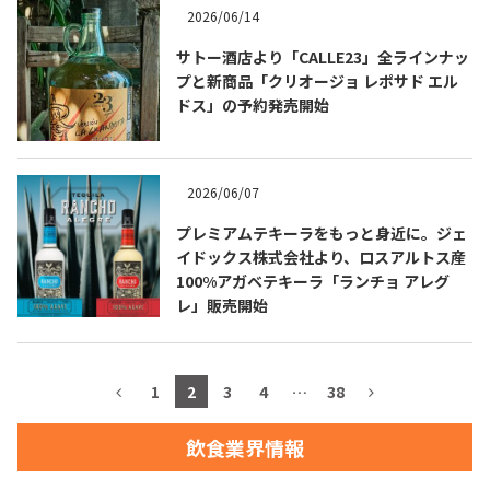
2026/06/14
お問合せ
プライバシーポリシー
サイトマップ
サトー酒店より「CALLE23」全ラインナッ
プと新商品「クリオージョ レポサド エル
ドス」の予約発売開始
2026/06/07
プレミアムテキーラをもっと身近に。ジェ
イドックス株式会社より、ロスアルトス産
100%アガベテキーラ「ランチョ アレグ
レ」販売開始
1
2
3
4
…
38
飲食業界情報