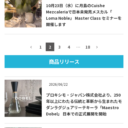
10月23日（水）に月島のCuishe
Mezcaleriaで日本未発売メスカル「
Loma Noble」 Master Class セミナーを
開催します
TEQUILA JOURNAL
About
テキーラとは
1
2
3
4
…
18
テキーラのつくり方
テキーラマーケット
商品リリース
テキーラの飲み方
テキーラマップ
2026/06/22
メキシコ料理
メキシコ旅行
プロキシモ・ジャパン株式会社より、250
年以上にわたる伝統と革新から生まれたモ
メキシコの記念日
トピックス
ダンラグジュアリーテキーラ「Maestro
Dobel」 日本での正式展開を開始
イベント一覧
テキーラ・メスカルが 飲めるバー
＆レストラン