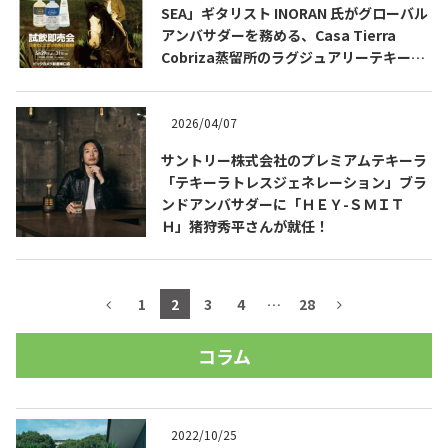
SEA」ギタリスト INORAN 氏がグローバル
アンバサダーを務める、Casa Tierra
Cobriza蒸留所のラグジュアリーテキーラ
をビックカメラ新宿東口店で先行発売会開
催。
2026/04/07
サントリー株式会社のプレミアムテキーラ
「テキーラトレスジェネレーション」ブラ
ンドアンバサダーに「ＨＥＹ-ＳＭＩＴ
Ｈ」猪狩秀平さんが就任！
1
2
3
4
…
28
コラム
2022/10/25