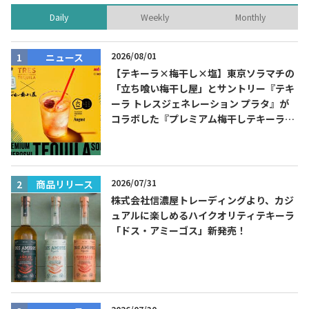
Daily
Weekly
Monthly
2026/08/01
ニュース
【テキーラ×梅干し×塩】東京ソラマチの
「立ち喰い梅干し屋」とサントリー『テキ
ーラ トレスジェネレーション プラタ』が
コラボした『プレミアム梅干しテキーラソ
ーダ』を8月限定メニューに！
2026/07/31
商品リリース
株式会社信濃屋トレーディングより、カジ
ュアルに楽しめるハイクオリティテキーラ
「ドス・アミーゴス」新発売！