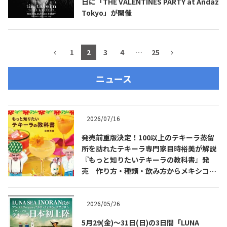
日に「THE VALENTINES PARTY at Andaz
Tokyo」が開催
1
2
3
4
…
25
ニュース
2026/07/16
発売前重版決定！100以上のテキーラ蒸留
所を訪れたテキーラ専門家目時裕美が解説
『もっと知りたいテキーラの教科書』発
売 作り方・種類・飲み方からメキシコ文
化まで解説
2026/05/26
5月29(金)～31日(日)の3日間「LUNA