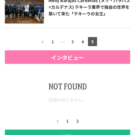
Melly Barajas Cárdenas (メリ・バラハス
=カルデナス) テキーラ業界で独自の世界を
築いて来た「テキーラの女王」
1
…
3
4
5
インタビュー
NOT FOUND
投稿はありません。
1
2