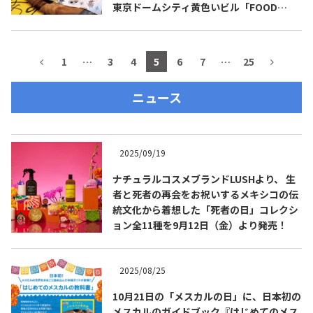
東京ドームシティ黄色いビル「FOOD
STADIUM TOKYO」にオープン！
1
…
3
4
5
6
7
…
25
ニュース
2025/09/19
ナチュラルコスメブランドLUSHより、 生
者と死者の再会をお祝いするメキシコの伝
統文化から着想した「死者の日」コレクシ
ョン全11種を9月12日（金）より発売！
2025/08/25
10月21日の「メスカルの日」に、日本初の
メスカルのガイドブック『はじめてのメス