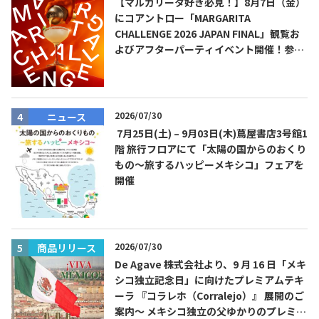
【マルガリータ好き必見！】8月7日（金）
にコアントロー「MARGARITA
CHALLENGE 2026 JAPAN FINAL」観覧お
よびアフターパーティイベント開催！参加
費無料！
2026/07/30
ニュース
7月25日(土) – 9月03日(木)蔦屋書店3号館1
階 旅行フロアにて「太陽の国からのおくり
もの～旅するハッピーメキシコ」フェアを
開催
2026/07/30
商品リリース
De Agave 株式会社より、9 月 16 日「メキ
シコ独立記念日」に向けたプレミアムテキ
ーラ 『コラレホ（Corralejo）』 展開のご
案内〜 メキシコ独立の父ゆかりのプレミア