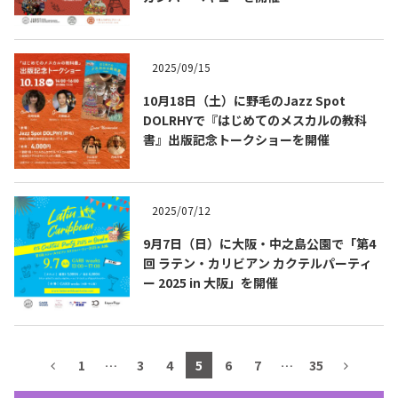
テキーラマップ
Tequila Map
2025/09/15
10月18日（土）に野毛のJazz Spot
メキシコ料理
Cuisines of Mexico
DOLRHYで『はじめてのメスカルの教科
書』出版記念トークショーを開催
メキシコ旅行
Travel of Mexico
2025/07/12
メキシコの記念日
Events of Mexico
9月7日（日）に大阪・中之島公園で「第4
回 ラテン・カリビアン カクテルパーティ
ー 2025 in 大阪」を開催
トピックス一覧
イベント一覧
Topics List
Events List
1
…
3
4
5
6
7
…
35
テキーラ・メスカルが飲める
お問合せ
バー＆レストラン
Contact
Bar & Restaurant