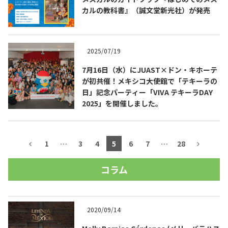
カルの教科書』（誠文堂新光社）が発売
2025/07/19
7月16日（水）にJUAST×ドン・キホーテ
が初共催！メキシコ大使館で「テキーラの
日」記念パーティー「VIVA テキーラDAY
2025」を開催しました。
1
…
3
4
5
6
7
…
28
コラム
2020/09/14