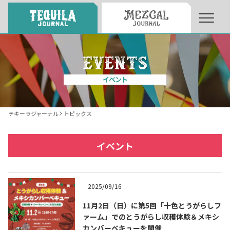
About
About Tequila Journal
イベント
テキーラとは
What’s Tequila
テキーラジャーナル
トピックス
テキーラのつくり方
How to Make Tequila
イベント
テキーラマーケット
Tequila Market
2025/09/16
11月2日（日）に第5回「十色とうがらしフ
テキーラの飲み方
How to Drink Tequila
ァーム」でのとうがらし収穫体験＆メキシ
カンバーベキューを開催