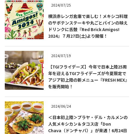
2024/07/25
横浜赤レンガ倉庫で楽しむ！メキシコ料理
のサボテンステーキや丸ごとパインの映え
ドリンクに舌鼓『Red Brick Amigos!
2024』７月27日(土)より開催！
2024/07/19
【TGIフライデーズ】今年で日本上陸25周
年を迎えるTGIフライデーズが今夏限定で
アジア初上陸の新メニュー『FRESH MEX』
COPYRIGHT © JUAST All rights reserved.
を販売開始！
2024/06/24
＜日本初上陸＞プラヤ・デル・カルメンの
人気メキシカン＆タコス店「Don
Chava（ドンチャバ）」が来週！6月24日