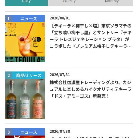
Daily
Weekly
Monthly
2026/08/01
ニュース
【テキーラ×梅干し×塩】東京ソラマチの
「立ち喰い梅干し屋」とサントリー『テキ
ーラ トレスジェネレーション プラタ』が
コラボした『プレミアム梅干しテキーラソ
ーダ』を8月限定メニューに！
2026/07/31
商品リリース
株式会社信濃屋トレーディングより、カジ
ュアルに楽しめるハイクオリティテキーラ
「ドス・アミーゴス」新発売！
2026/07/30
ニュース