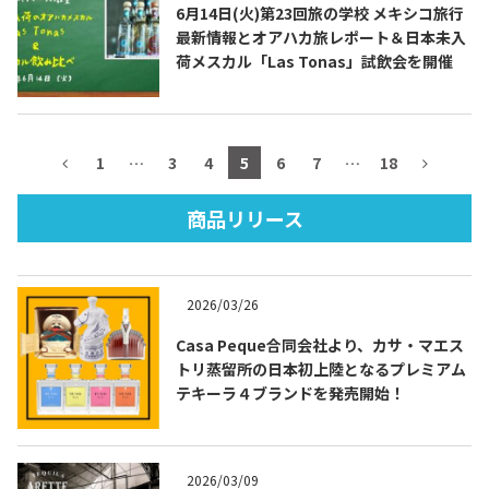
6月14日(火)第23回旅の学校 メキシコ旅行
最新情報とオアハカ旅レポート＆日本未入
荷メスカル「Las Tonas」試飲会を開催
TEQUILA JOURNAL
1
…
3
4
5
6
7
…
18
About
テキーラとは
商品リリース
テキーラのつくり方
テキーラマーケット
テキーラの飲み方
テキーラマップ
2026/03/26
メキシコ料理
メキシコ旅行
Casa Peque合同会社より、カサ・マエス
トリ蒸留所の日本初上陸となるプレミアム
メキシコの記念日
トピックス
テキーラ４ブランドを発売開始！
イベント一覧
テキーラ・メスカルが 飲めるバー
＆レストラン
2026/03/09