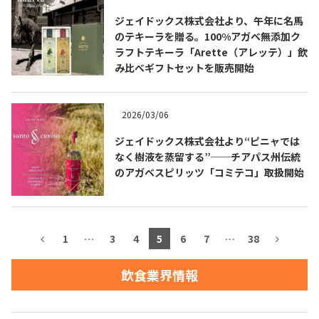
ジェイドックス株式会社より、午年に名馬
お問合せ
プライバシーポリシー
サイトマップ
のテキーラを贈る。100%アガベ無添加ク
ラフトテキーラ「Arette（アレッテ）」飲
み比べギフトセットを販売開始
2026/03/06
ジェイドックス株式会社より“ピニャでは
なく樹液を蒸留する”──チアパス州伝統
のアガベスピリッツ「コミテコ」取扱開始
1
…
3
4
5
6
7
…
38
飲食業界情報