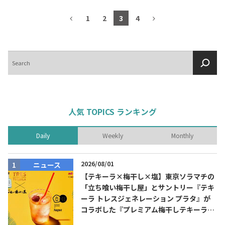
1
2
3
4
検
索
人気 TOPICS ランキング
Daily
Weekly
Monthly
2026/08/01
ニュース
【テキーラ×梅干し×塩】東京ソラマチの
「立ち喰い梅干し屋」とサントリー『テキ
ーラ トレスジェネレーション プラタ』が
コラボした『プレミアム梅干しテキーラソ
ーダ』を8月限定メニューに！