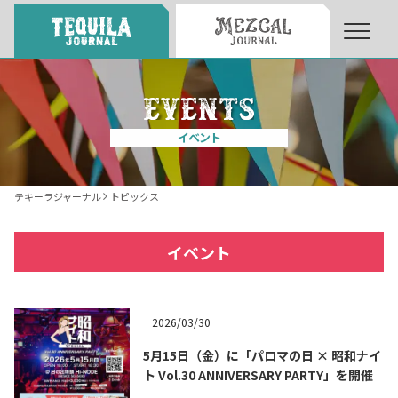
About
About Tequila Journal
イベント
テキーラとは
What’s Tequila
テキーラジャーナル
トピックス
テキーラのつくり方
How to Make Tequila
イベント
テキーラマーケット
Tequila Market
2026/03/30
5月15日（金）に「パロマの日 × 昭和ナイ
テキーラの飲み方
How to Drink Tequila
ト Vol.30 ANNIVERSARY PARTY」を開催