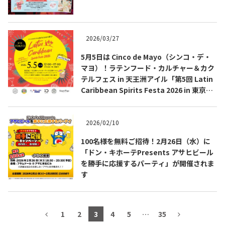
テキーラマップ
Tequila Map
2026/03/27
5月5日は Cinco de Mayo（シンコ・デ・
メキシコ料理
Cuisines of Mexico
マヨ）！ラテンフード・カルチャー＆カク
テルフェス in 天王洲アイル「第5回 Latin
Caribbean Spirits Festa 2026 in 東京」
メキシコ旅行
Travel of Mexico
開催
2026/02/10
メキシコの記念日
Events of Mexico
100名様を無料ご招待！2月26日（水）に
「ドン・キホーテPresents アサヒビール
を勝手に応援するパーティ」が開催されま
トピックス一覧
イベント一覧
す
Topics List
Events List
テキーラ・メスカルが飲める
お問合せ
1
2
3
4
5
…
35
バー＆レストラン
Contact
Bar & Restaurant