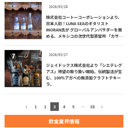
2026/05/28
お問合せ
プライバシーポリシー
サイトマップ
株式会社コートーコーポレーションより、
日本人初！LUNA SEAのギタリスト
INORAN氏が グローバルアンバサダーを務
める、メキシコの次世代型蒸留所 「カサ・
ティエラ・コブリサ」の100％アガベテキ
ーラ3種が 販売開始！
2026/05/27
ジェイドックス株式会社より「シエテレグ
アス」待望の取り扱い開始。伝統製法が生
む、100％アガベの無添加クラフトテキー
ラ。
1
2
3
4
5
…
38
飲食業界情報