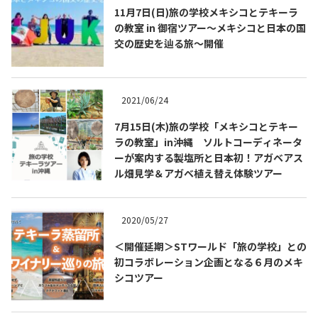
11月7日(日)旅の学校メキシコとテキーラ
の教室 in 御宿ツアー～メキシコと日本の国
交の歴史を辿る旅～開催
2021/06/24
7月15日(木)旅の学校「メキシコとテキー
ラの教室」in沖縄 ソルトコーディネータ
ーが案内する製塩所と日本初！アガベアス
ル畑見学＆アガベ植え替え体験ツアー
2020/05/27
＜開催延期＞STワールド「旅の学校」との
初コラボレーション企画となる６月のメキ
シコツアー