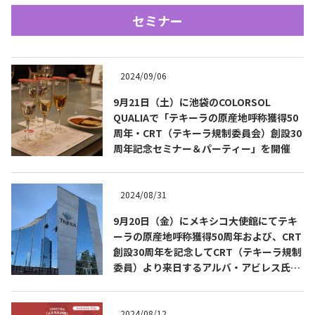
セミナー
2024/09/06
9月21日（土）に池袋のCOLORSOL
QUALIAで「テキーラの原産地呼称獲得50
Tequila Journal SNS
在日メキシコ大使館 SNS
周年・CRT（テキーラ規制委員会）創設30
周年記念セミナー＆パーティー」を開催
2024/08/31
9月20日（金）にメキシコ大使館にてテキ
ーラの原産地呼称獲得50周年および、CRT
創設30周年を記念してCRT（テキーラ規制
委員）より来日するアルバ・アビレス氏を
ゲストにお迎えしたテキーラセミナー＆試
飲会を開催
2024/08/12