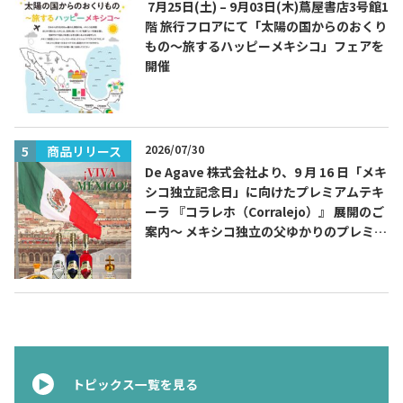
7月25日(土) – 9月03日(木)蔦屋書店3号館1
階 旅行フロアにて「太陽の国からのおくり
もの～旅するハッピーメキシコ」フェアを
開催
2026/07/30
商品リリース
De Agave 株式会社より、9 月 16 日「メキ
シコ独立記念日」に向けたプレミアムテキ
ーラ 『コラレホ（Corralejo）』 展開のご
案内〜 メキシコ独立の父ゆかりのプレミア
ムテキーラ 〜
トピックス一覧を見る