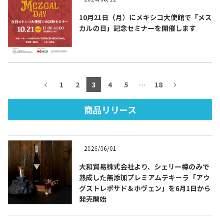
10月21日（月）にメキシコ大使館で「メス
カルの日」記念セミナーを開催します
TEQUILA JOURNAL
About
テキーラとは
1
2
3
4
5
…
18
テキーラのつくり方
テキーラマーケット
商品リリース
テキーラの飲み方
テキーラマップ
2026/06/01
メキシコ料理
メキシコ旅行
大和貿易株式会社より、シェリー樽のみで
メキシコの記念日
トピックス
熟成した無添加プレミアムテキーラ「アウ
グストレポサド＆ホヴェン」を6月1日から
発売開始
イベント一覧
テキーラ・メスカルが 飲めるバー
＆レストラン