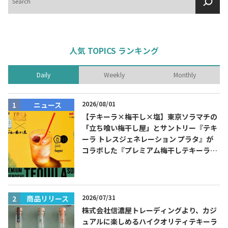
索
人気 TOPICS ランキング
Daily
Weekly
Monthly
2026/08/01
ニュース
【テキーラ×梅干し×塩】東京ソラマチの
「立ち喰い梅干し屋」とサントリー『テキ
ーラ トレスジェネレーション プラタ』が
コラボした『プレミアム梅干しテキーラソ
ーダ』を8月限定メニューに！
2026/07/31
商品リリース
株式会社信濃屋トレーディングより、カジ
ュアルに楽しめるハイクオリティテキーラ