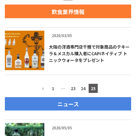
飲食業界情報
お問合せ
プライバシーポリシー
サイトマップ
2020/03/05
大阪の洋酒専門店千雅で対象商品のテキー
ラ＆メスカル購入者にCAPIネイティブ ト
ニックウォータをプレゼント
1
…
23
24
25
ニュース
2020/05/05