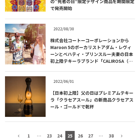
の”死者の日“限定デザイン商品を期間限定
で発売開始
2022/08/30
TEQUILA JOURNAL
株式会社コートーコーポレーションから
Maroon 5のボーカリストアダム・レヴィ
About
テキーラとは
ーンとベハティ・プリンスルー夫妻の日本
初上陸テキーラブランド「CALIROSA（カ
テキーラのつくり方
テキーラマーケット
リロサ）」発売開始
テキーラの飲み方
テキーラマップ
2022/06/01
【日本初上陸】父の日はプレミアムテキー
メキシコ料理
メキシコ旅行
ラ「クラセアスール」の新商品クラセアス
ール・ゴールドで乾杯
メキシコの記念日
トピックス
イベント一覧
テキーラ・メスカルが 飲めるバー
＆レストラン
1
…
23
24
25
26
27
…
38