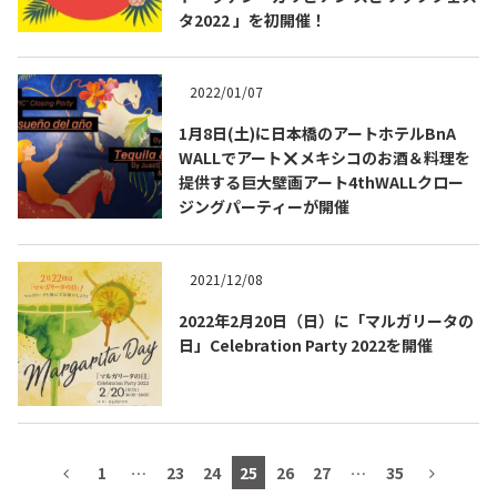
タ2022 」を初開催！
テキーラマップ
Tequila Map
2022/01/07
メキシコ料理
Cuisines of Mexico
1月8日(土)に日本橋のアートホテルBnA
WALLでアート
メキシコのお酒＆料理を
提供する巨大壁画アート4thWALLクロー
ジングパーティーが開催
メキシコ旅行
Travel of Mexico
2021/12/08
メキシコの記念日
Events of Mexico
2022年2月20日（日）に「マルガリータの
日」Celebration Party 2022を開催
トピックス一覧
イベント一覧
Topics List
Events List
テキーラ・メスカルが飲める
お問合せ
1
…
23
24
25
26
27
…
35
バー＆レストラン
Contact
Bar & Restaurant