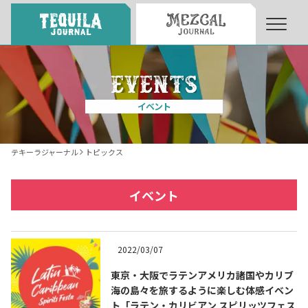
About
About Tequila Journal
イベント
テキーラとは
What’s Tequila
テキーラジャーナル
トピックス
テキーラのつくり方
How to Make Tequila
イベント
テキーラマーケット
Tequila Market
2022/03/07
東京・大阪でラテンアメリカ諸国やカリブ
テキーラの飲み方
How to Drink Tequila
海の島々を旅するように楽しむ体感イベン
ト「ラテン・カリビアン スピリッツフェス