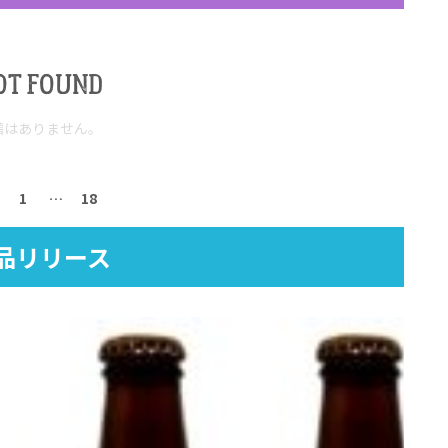
OT FOUND
稿はありません。
1
…
18
品リリース