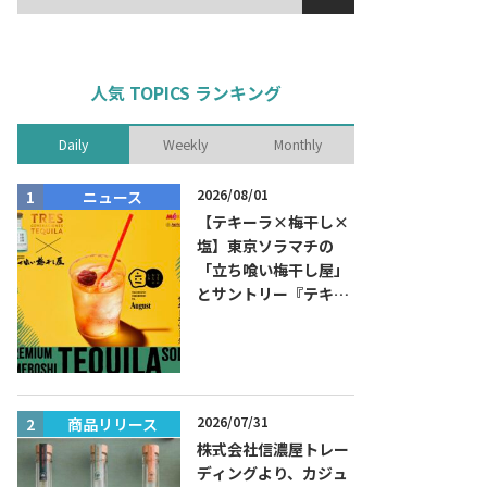
人気 TOPICS ランキング
Daily
Weekly
Monthly
2026/08/01
ニュース
商品リリー
【テキーラ×梅干し×
塩】東京ソラマチの
「立ち喰い梅干し屋」
とサントリー『テキー
ラ トレスジェネレーシ
ョン プラタ』がコラボ
した『プレミアム梅干
しテキーラソーダ』を
8月限定メニューに！
2026/07/31
商品リリース
ニュース
株式会社信濃屋トレー
ディングより、カジュ