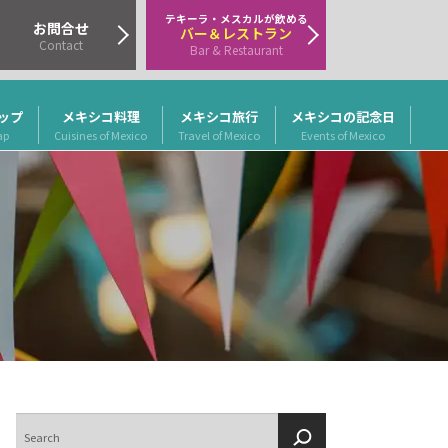
テキーラ・メスカルが飲める
お問合せ
バー＆レストラン
Contact
Bar & Restaurant
ップ
メキシコ料理
メキシコ旅行
メキシコの記念日
ap
Cuisines of Mexico
Travel of Mexico
Events of Mexico
検
索