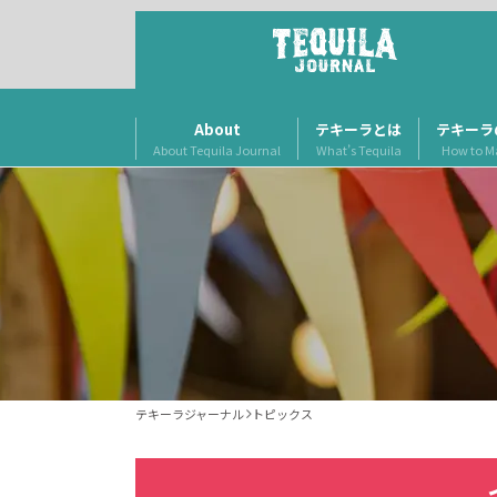
About
テキーラとは
テキーラ
About Tequila Journal
What’s Tequila
How to M
テキーラジャーナル
トピックス