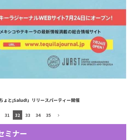
ちょと¡Salud!」リリースパーティー開催
31
32
33
34
35
セミナー