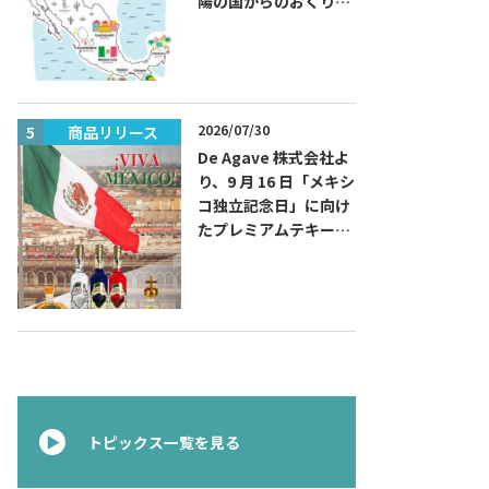
陽の国からのおくりも
の～旅するハッピーメ
キシコ」フェアを開催
2026/07/30
商品リリース
商品リリー
De Agave 株式会社よ
り、9 月 16 日「メキシ
コ独立記念日」に向け
たプレミアムテキーラ
『コラレホ
（Corralejo）』 展開
のご案内〜 メキシコ独
立の父ゆかりのプレミ
アムテキーラ 〜
トピックス一覧を見る