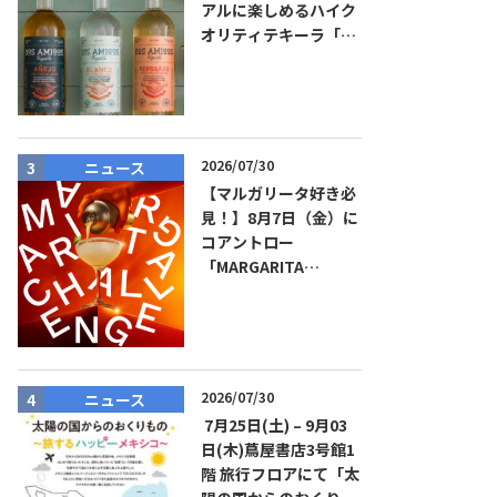
アルに楽しめるハイク
オリティテキーラ「ド
ス・アミーゴス」新発
売！
2026/07/30
ニュース
イベント
【マルガリータ好き必
見！】8月7日（金）に
コアントロー
「MARGARITA
CHALLENGE 2026
JAPAN FINAL」観覧お
よびアフターパーティ
イベント開催！参加費
無料！
2026/07/30
ニュース
ニュース
7月25日(土) – 9月03
日(木)蔦屋書店3号館1
階 旅行フロアにて「太