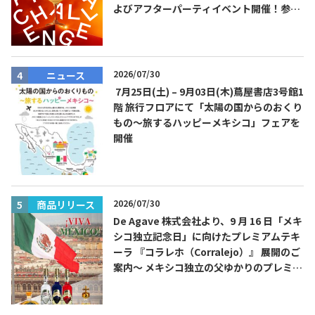
よびアフターパーティイベント開催！参加
費無料！
2026/07/30
ニュース
7月25日(土) – 9月03日(木)蔦屋書店3号館1
階 旅行フロアにて「太陽の国からのおくり
もの～旅するハッピーメキシコ」フェアを
開催
2026/07/30
商品リリース
De Agave 株式会社より、9 月 16 日「メキ
シコ独立記念日」に向けたプレミアムテキ
ーラ 『コラレホ（Corralejo）』 展開のご
案内〜 メキシコ独立の父ゆかりのプレミア
ムテキーラ 〜