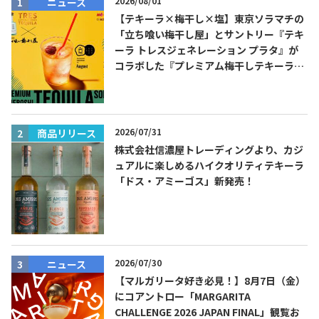
2026/08/01
ニュース
【テキーラ×梅干し×塩】東京ソラマチの
「立ち喰い梅干し屋」とサントリー『テキ
ーラ トレスジェネレーション プラタ』が
コラボした『プレミアム梅干しテキーラソ
ーダ』を8月限定メニューに！
2026/07/31
商品リリース
株式会社信濃屋トレーディングより、カジ
ュアルに楽しめるハイクオリティテキーラ
「ドス・アミーゴス」新発売！
2026/07/30
ニュース
【マルガリータ好き必見！】8月7日（金）
にコアントロー「MARGARITA
CHALLENGE 2026 JAPAN FINAL」観覧お