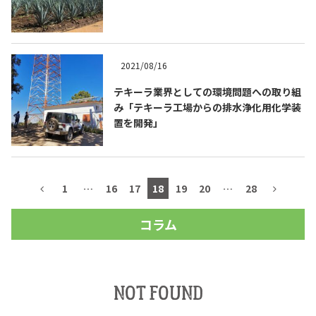
2021/08/16
テキーラ業界としての環境問題への取り組
み「テキーラ工場からの排水浄化用化学装
置を開発」
1
…
16
17
18
19
20
…
28
コラム
NOT FOUND