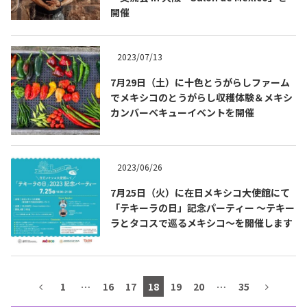
開催
テキーラマップ
Tequila Map
2023/07/13
メキシコ料理
Cuisines of Mexico
7月29日（土）に十色とうがらしファーム
でメキシコのとうがらし収穫体験＆メキシ
カンバーベキューイベントを開催
メキシコ旅行
Travel of Mexico
2023/06/26
メキシコの記念日
Events of Mexico
7月25日（火）に在日メキシコ大使館にて
「テキーラの日」記念パーティー ～テキー
ラとタコスで巡るメキシコ～を開催します
トピックス一覧
イベント一覧
Topics List
Events List
テキーラ・メスカルが飲める
1
…
16
17
18
19
20
…
35
お問合せ
バー＆レストラン
Contact
Bar & Restaurant