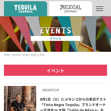
About
About Tequila Journal
イベント
テキーラとは
What’s Tequila
テキーラジャーナル
トピックス
テキーラのつくり方
How to Make Tequila
イベント
テキーラマーケット
Tequila Market
2023/07/19
8月1日（火）にメキシコからの来日ゲスト
テキーラの飲み方
How to Drink Tequila
「Tinta Negra Tequila」ブランドオーナ
ー交流会 in 大阪「Salón de México」を