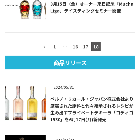
3月15日（金）オーナー来日記念「Mucha
Liga」テイスティングセミナー開催
TEQUILA JOURNAL
1
…
16
17
18
About
テキーラとは
商品リリース
テキーラのつくり方
テキーラマーケット
テキーラの飲み方
テキーラマップ
2024/05/31
メキシコ料理
メキシコ旅行
ペルノ・リカール・ジャパン株式会社より
厳選された原料と代々継承されるレシピが
メキシコの記念日
トピックス
生み出すプライベートテキーラ「コディゴ
1530」を6月17日(月)新発売
イベント一覧
テキーラ・メスカルが 飲めるバー
＆レストラン
2024/04/23