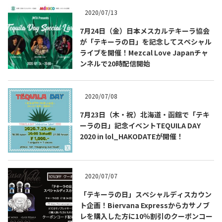
2020/07/13
7月24日（金）日本メスカルテキーラ協会
が「テキーラの日」を記念してスペシャル
ライブを開催！Mezcal Love Japanチャ
ンネルで20時配信開始
2020/07/08
7月23日（木・祝）北海道・函館で「テキ
ーラの日」記念イベントTEQUILA DAY
2020 in lol_HAKODATEが開催！
COPYRIGHT © JUAST All rights reserved.
2020/07/07
「テキーラの日」スペシャルディスカウン
ト企画！Biervana Expressからカサノブ
レを購入した方に10％割引のクーポンコー