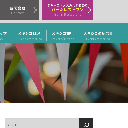
テキーラ・メスカルが飲める
お問合せ
バー＆レストラン
Contact
Bar & Restaurant
ップ
メキシコ料理
メキシコ旅行
メキシコの記念日
ap
Cuisines of Mexico
Travel of Mexico
Events of Mexico
検
索