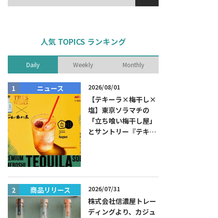
人気 TOPICS ランキング
Daily
Weekly
Monthly
2026/08/01
ニュース
商品リリー
【テキーラ×梅干し×
塩】東京ソラマチの
「立ち喰い梅干し屋」
とサントリー『テキー
ラ トレスジェネレーシ
ョン プラタ』がコラボ
した『プレミアム梅干
しテキーラソーダ』を
8月限定メニューに！
2026/07/31
商品リリース
ニュース
株式会社信濃屋トレー
ディングより、カジュ