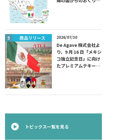
陽の国からのおくりも
の～旅するハッピーメ
キシコ」フェアを開催
2026/07/30
商品リリース
商品リリー
De Agave 株式会社よ
り、9 月 16 日「メキシ
コ独立記念日」に向け
たプレミアムテキーラ
『コラレホ
（Corralejo）』 展開
のご案内〜 メキシコ独
立の父ゆかりのプレミ
アムテキーラ 〜
トピックス一覧を見る