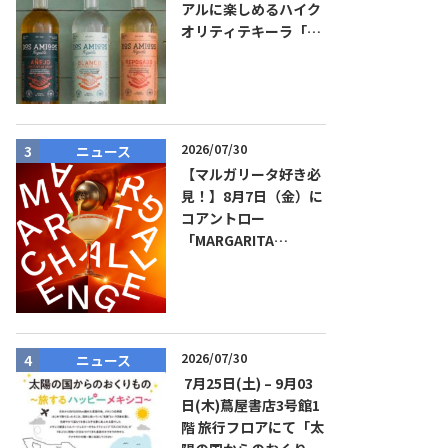
アルに楽しめるハイク
オリティテキーラ「ド
ス・アミーゴス」新発
売！
2026/07/30
ニュース
ニュース
【マルガリータ好き必
見！】8月7日（金）に
コアントロー
「MARGARITA
CHALLENGE 2026
JAPAN FINAL」観覧お
よびアフターパーティ
イベント開催！参加費
無料！
2026/07/30
ニュース
商品リリー
7月25日(土) – 9月03
日(木)蔦屋書店3号館1
階 旅行フロアにて「太