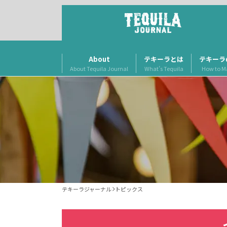
About
テキーラとは
テキーラ
About Tequila Journal
What’s Tequila
How to M
テキーラジャーナル
トピックス