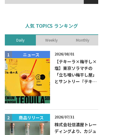
人気 TOPICS ランキング
Daily
Weekly
Monthly
2026/08/01
ニュース
商品リリー
【テキーラ×梅干し×
塩】東京ソラマチの
「立ち喰い梅干し屋」
とサントリー『テキー
ラ トレスジェネレーシ
ョン プラタ』がコラボ
した『プレミアム梅干
しテキーラソーダ』を
8月限定メニューに！
2026/07/31
商品リリース
ニュース
株式会社信濃屋トレー
ディングより、カジュ