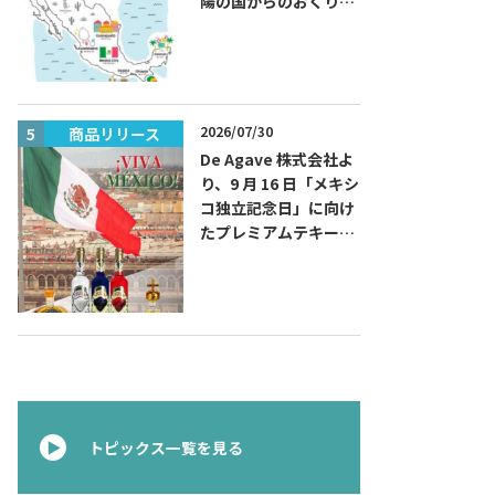
陽の国からのおくりも
の～旅するハッピーメ
キシコ」フェアを開催
2026/07/30
商品リリース
商品リリー
De Agave 株式会社よ
り、9 月 16 日「メキシ
コ独立記念日」に向け
たプレミアムテキーラ
『コラレホ
（Corralejo）』 展開
のご案内〜 メキシコ独
立の父ゆかりのプレミ
アムテキーラ 〜
トピックス一覧を見る