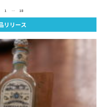
1
…
18
品リリース