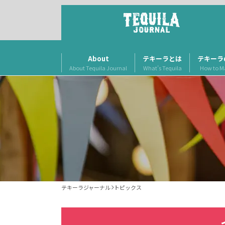
About
テキーラとは
テキーラ
About Tequila Journal
What’s Tequila
How to M
テキーラジャーナル
トピックス