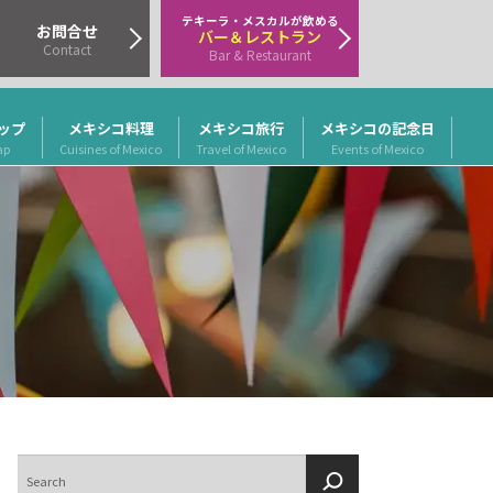
テキーラ・メスカルが飲める
お問合せ
バー＆レストラン
Contact
Bar & Restaurant
ップ
メキシコ料理
メキシコ旅行
メキシコの記念日
ap
Cuisines of Mexico
Travel of Mexico
Events of Mexico
検
索