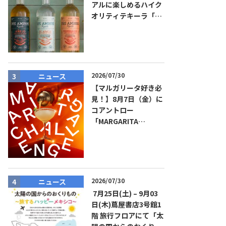
アルに楽しめるハイク
オリティテキーラ「ド
ス・アミーゴス」新発
売！
2026/07/30
ニュース
ニュース
【マルガリータ好き必
見！】8月7日（金）に
コアントロー
「MARGARITA
CHALLENGE 2026
JAPAN FINAL」観覧お
よびアフターパーティ
イベント開催！参加費
無料！
2026/07/30
ニュース
商品リリー
7月25日(土) – 9月03
日(木)蔦屋書店3号館1
階 旅行フロアにて「太