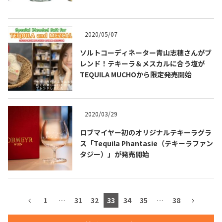
2020/05/07
TEQUILA JOURNAL
ソルトコーディネーター青山志穂さんがブ
レンド！テキーラ＆メスカルに合う塩が
TEQUILA MUCHOから限定発売開始
About
テキーラとは
テキーラのつくり方
テキーラマーケット
2020/03/29
テキーラの飲み方
テキーラマップ
ロブマイヤー初のオリジナルテキーラグラ
ス「Tequila Phantasie（テキーラファン
メキシコ料理
メキシコ旅行
タジー）」が発売開始
メキシコの記念日
トピックス
1
…
31
32
33
34
35
…
38
イベント一覧
テキーラ・メスカルが 飲めるバー
＆レストラン