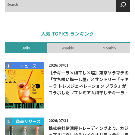
索
人気 TOPICS ランキング
Daily
Weekly
Monthly
2026/08/01
ニュース
【テキーラ×梅干し×塩】東京ソラマチの
「立ち喰い梅干し屋」とサントリー『テキ
ーラ トレスジェネレーション プラタ』が
コラボした『プレミアム梅干しテキーラソ
ーダ』を8月限定メニューに！
2026/07/31
商品リリース
株式会社信濃屋トレーディングより、カジ
ュアルに楽しめるハイクオリティテキーラ