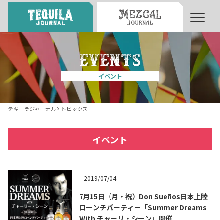
About
About Tequila Journal
イベント
テキーラとは
What’s Tequila
テキーラジャーナル
トピックス
テキーラのつくり方
How to Make Tequila
イベント
テキーラマーケット
Tequila Market
2019/07/04
7月15日（月・祝）Don Sueños日本上陸
テキーラの飲み方
How to Drink Tequila
ローンチパーティー「Summer Dreams
With チャーリ・シーン」開催