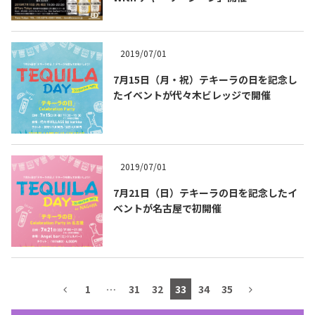
テキーラマップ
Tequila Map
2019/07/01
7月15日（月・祝）テキーラの日を記念し
メキシコ料理
Cuisines of Mexico
たイベントが代々木ビレッジで開催
メキシコ旅行
Travel of Mexico
2019/07/01
メキシコの記念日
Events of Mexico
7月21日（日）テキーラの日を記念したイ
ベントが名古屋で初開催
トピックス一覧
イベント一覧
Topics List
Events List
1
…
31
32
33
34
35
テキーラ・メスカルが飲める
お問合せ
バー＆レストラン
Contact
Bar & Restaurant